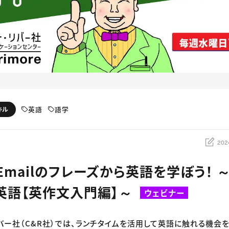
英語
語学
キル
202
：Emailのフレーズから英語を学ぼう！ 
英語【英作文入門編】～
ウェビナー
リバー社（C&R社）では、ランチタイムを活用して英語に触れる機会