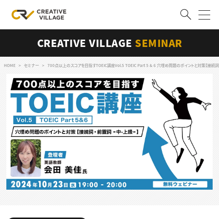
CREATIVE VILLAGE
SEMINAR
ACCOUNT
ログイン
会員登録
HOME
セミナー
700点以上のスコアを目指すTOEIC講座Vol.5 TOEIC Part 5 & 6 穴埋め問題のポイントと対策【接続
RECRUIT
クリエイター求人を探す
CREATIVE JOB求人検索
特集求人
採用説明会
転職支援サービス
CONTENTS
スキルアップしたい！
スキルアップしたい！ トップ
デザイン
TOP Creator’s コラム
プログラミング