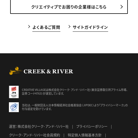
クリエイティブでお困りの企業様はこちら
よくあるご質問
サイトガイドライン
CREEK & RIVER Co., Ltd.
CREATIVE VILLAGEは株式会社クリーク･アンド･リバー社（東京証券
取引所プライム市場、
証券コード4763）が運営しています。
当社は、一般財団法人日本情報経済社会推進協会（JIPDEC）より
「プライバシーマーク」の
付与認定を受けています。
運営：株式会社クリーク･アンド･リバー社
プライバシーポリシー
クリーク･アンド･リバー社会員規約
特定個人情報基本方針