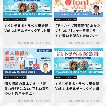
キャリア・ヒューマンスキル
キャリア・ヒューマンスキル
すぐに使えるトラベル英会話
【アーカイブ録画配信】あなた
Vol.2ホテルチェックアウト編
の「ものさし」を一旦置こう ～
すれ違いを減らすための、タ
イプ別1on1の考え方と実践
2026/09/15 開催【オンライン開催】
2026/09/07 開催【オンライン開催】
～
キャリア・ヒューマンスキル
キャリア・ヒューマンスキル
個人情報の基本のキ ～「守
すぐに使えるトラベル英会話
る」だけではない、正しい取り
Vol.1 ホテルチェックイン編
扱いと活用を学ぶ～
2026/09/07 開催【オンライン開催】
2026/08/18 開催【オンライン開催】