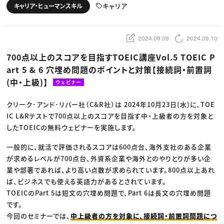
動画配信・映像制作
TOP Creator’s コラム トップ
キャリア
キャリア・ヒューマンスキル
編集・ライティング
Webクリエイター
セミナー
マーケティング
アプリクリエイター
ディレクション
ゲームクリエイター
業界解説・キャリア事情
映像クリエイター
ニュース・トレンド
2024.09.09
2024.09.10
お役立ち基礎知識
マーケッター
クリエイターインタビュー
ニュース・トレンド トップ
700点以上のスコアを目指すTOEIC講座Vol.5 TOEIC P
C＆R Magazine
Web
art 5 & 6 穴埋め問題のポイントと対策【接続詞・前置詞
映像
ゲーム・エンタメ
(中・上級)】
ウェビナー
広告
出版
CREATIVE VILLAGEからのお知らせ
クリーク･アンド･リバー社（C&R社）は 2024年10月23日(水)に、TOE
IC L&Rテストで700点以上のスコアを目指す中・上級者の方を対象と
したTOEICの無料ウェビナーを実施します。
プロフェッショナル×つながる×メディア
一般的に、就活で評価されるスコアは600点台、海外支社のある企業
が求めるレベルが700点台、外資系企業や海外とのやりとりが多い企
業や部署であれば、より高い点数が求められています。800点以上あれ
ば、ビジネスでも使える英語力があるとされています。
TOEICのPart 5は短文の穴埋め問題で、Part 6は長文の穴埋め問題
です。
今回のセミナーでは、
中上級者の方を対象に、接続詞・前置詞問題につ