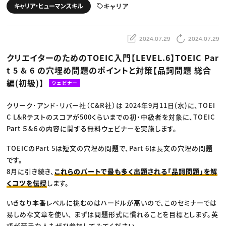
動画配信・映像制作
TOP Creator’s コラム トップ
キャリア
キャリア・ヒューマンスキル
編集・ライティング
Webクリエイター
セミナー
マーケティング
アプリクリエイター
ディレクション
ゲームクリエイター
業界解説・キャリア事情
映像クリエイター
ニュース・トレンド
2024.07.29
2024.07.29
お役立ち基礎知識
マーケッター
クリエイターインタビュー
ニュース・トレンド トップ
クリエイターのためのTOEIC入門【LEVEL.6】TOEIC Par
C＆R Magazine
Web
t 5 & 6 の穴埋め問題のポイントと対策【品詞問題 総合
映像
ゲーム・エンタメ
編(初級)】
ウェビナー
広告
出版
CREATIVE VILLAGEからのお知らせ
クリーク･アンド･リバー社（C&R社）は 2024年9月11日(水)に、TOEI
C L&Rテストのスコアが500くらいまでの初・中級者を対象に、TOEIC
Part ５&６の内容に関する無料ウェビナーを実施します。
プロフェッショナル×つながる×メディア
TOEICのPart 5は短文の穴埋め問題で、Part 6は長文の穴埋め問題
です。
8月に引き続き、
これらのパートで最も多く出題される「品詞問題」を解
くコツを伝授
します。
いきなり本番レベルに挑むのはハードルが高いので、このセミナーでは
易しめな文章を使い、 まずは問題形式に慣れることを目標とします。英
語が苦手な人もぜひ参加してみてください。