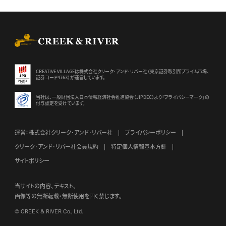
CREEK & RIVER Co., Ltd.
CREATIVE VILLAGEは株式会社クリーク･アンド･リバー社（東京証券
取引所プライム市場、
証券コード4763）が運営しています。
当社は、一般財団法人日本情報経済社会推進協会（JIPDEC）より
「プライバシーマーク」の
付与認定を受けています。
運営：株式会社クリーク･アンド･リバー社
プライバシーポリシー
クリーク･アンド･リバー社会員規約
特定個人情報基本方針
サイトポリシー
当サイトの内容、テキスト、
画像等の無断転載・無断使用を固く禁じます。
© CREEK & RIVER Co., Ltd.