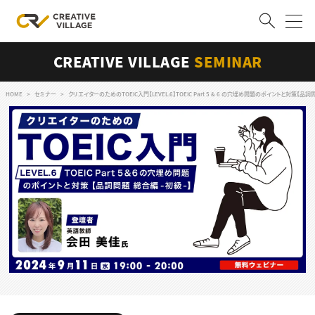
CREATIVE VILLAGE
SEMINAR
ACCOUNT
ログイン
会員登録
HOME
セミナー
クリエイターのためのTOEIC入門【LEVEL.6】TOEIC Part 5 & 6 の穴埋め問題のポイントと対策【品詞
RECRUIT
クリエイター求人を探す
CREATIVE JOB求人検索
特集求人
採用説明会
転職支援サービス
CONTENTS
スキルアップしたい！
スキルアップしたい！ トップ
デザイン
TOP Creator’s コラム
プログラミング