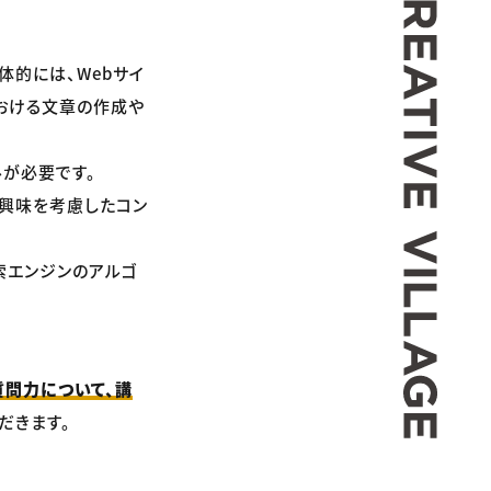
体的には、Webサイ
における文章の作成や
ルが必要です。
や興味を考慮したコン
、検索エンジンのアルゴ
問力について、講
だきます。