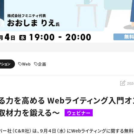
Web
企画
クション
202
る力を高める Webライティング入門オ
 〜取材力を鍛える〜
ウェビナー
バー社（C&R社）は、９月４日（水）にWebライティングに関する無