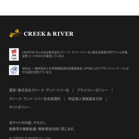
CREEK & RIVER Co., Ltd.
CREATIVE VILLAGEは株式会社クリーク･アンド･リバー社（東京証券
取引所プライム市場、
証券コード4763）が運営しています。
当社は、一般財団法人日本情報経済社会推進協会（JIPDEC）より
「プライバシーマーク」の
付与認定を受けています。
運営：株式会社クリーク･アンド･リバー社
プライバシーポリシー
クリーク･アンド･リバー社会員規約
特定個人情報基本方針
サイトポリシー
当サイトの内容、テキスト、
画像等の無断転載・無断使用を固く禁じます。
© CREEK & RIVER Co., Ltd.