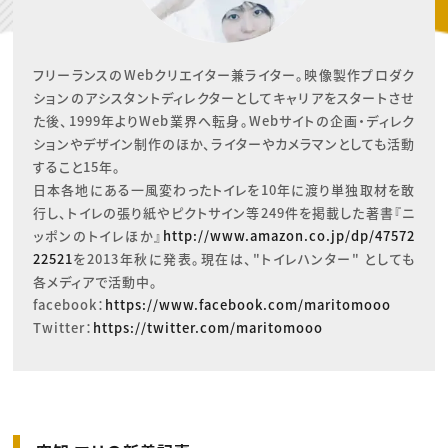
動画配信・映像制作
TOP Creator’s コラム トップ
編集・ライティング
Webクリエイター
セミナー
マーケティング
アプリクリエイター
ディレクション
ゲームクリエイター
業界解説・キャリア事情
映像クリエイター
ニュース・トレンド
フリーランスのWebクリエイター兼ライター。映像製作プロダク
お役立ち基礎知識
マーケッター
ションのアシスタントディレクターとしてキャリアをスタートさせ
クリエイターインタビュー
ニュース・トレンド トップ
C＆R Magazine
た後、1999年よりWeb業界へ転身。Webサイトの企画・ディレク
Web
映像
ションやデザイン制作のほか、ライターやカメラマンとしても活動
ゲーム・エンタメ
すること15年。

広告
出版
日本各地にある一風変わったトイレを10年に渡り単独取材を敢
CREATIVE VILLAGEからのお知らせ
行し、トイレの張り紙やピクトサイン等249件を掲載した著書『ニ
ッポンのトイレほか』
http://www.amazon.co.jp/dp/47572
プロフェッショナル×つながる×メディア
22521
を2013年秋に発表。現在は、"トイレハンター" としても
各メディアで活動中。

facebook：
https://www.facebook.com/maritomooo
Twitter：
https://twitter.com/maritomooo