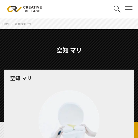
HOME
著者：空知 マリ
ACCOUNT
ログイン
会員登録
空知 マリ
RECRUIT
クリエイター求人を探す
空知 マリ
CREATIVE JOB求人検索
特集求人
採用説明会
転職支援サービス
CONTENTS
スキルアップしたい！
スキルアップしたい！ トップ
デザイン
TOP Creator’s コラム
プログラミング