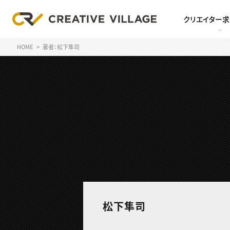
クリエイター
HOME
著者：松下隼司
松下隼司