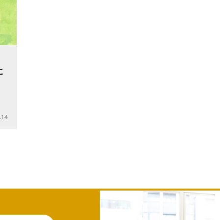
に
ー
.14