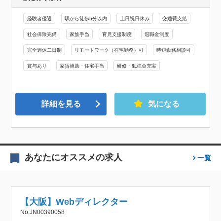
経験者優遇
駅から徒歩5分以内
土日祝日休み
交通費支給
社会保険完備
家族手当
育児支援制度
退職金制度
完全週休二日制
リモートワーク（在宅勤務）可
時短勤務相談可
賞与あり
家賃補助・住宅手当
研修・勉強会充実
詳細を見る
気になる
あなたにオススメの求人
一覧
【大阪】Webディレクター
No.JN00390058