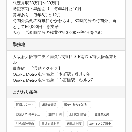
想定月収33万円〜50万円
特記事項：昇給あり　毎年4月と10月

賞与あり　毎年6月と12月

時間外労働の有無にかかわらず、30時間分の時間外手当
として50,000円～を支給

みなし労働時間分の残業代\50,000～等/月を含む
勤務地
大阪府大阪市中央区南久宝寺町4-3-5南久宝寺大阪産業ビ
ル
最寄駅：【通勤アクセス】

Osaka Metro 御堂筋線「本町駅」徒歩5分　

Osaka Metro 御堂筋線「心斎橋駅」徒歩5分
こだわり条件
即日スタート
経験者優遇
駅から徒歩5分以内
残業月20時間以上
週休2日制
土日祝日休み
交通費支給
社会保険完備
育児支援制度
退職金制度
20～30代活躍中