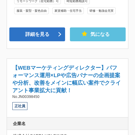
リモートワーク（在宅勤務）可
時短勤務相談可
服装・髪型・髪色自由
家賃補助・住宅手当
研修・勉強会充実
詳細を見る
気になる
【WEBマーケティングディレクター】パフ
ォーマンス運用×LPや広告バナーの企画提案
や分析、改善をメインに幅広い案件でクライ
アント事業拡大に貢献！
No.JN00398450
正社員
企業名