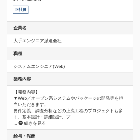
正社員
企業名
大手エンジニア派遣会社
職種
システムエンジニア(Web)
業務内容
【職務内容】

▼Web／オープン系システムやパッケージの開発等を担
当いただきます。

要件定義、調査分析などの上流工程のプロジェクトも多
く、基本設計・詳細設計、プ
...
続きを見る
給与・報酬