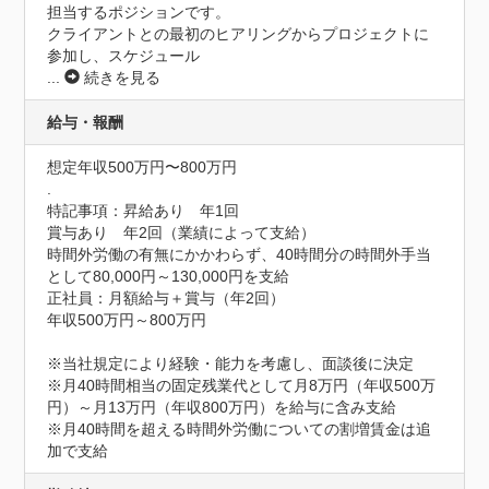
担当するポジションです。

クライアントとの最初のヒアリングからプロジェクトに
参加し、スケジュール
...
続きを見る
給与・報酬
想定年収500万円〜800万円
.
特記事項：昇給あり　年1回

賞与あり　年2回（業績によって支給）

時間外労働の有無にかかわらず、40時間分の時間外手当
として80,000円～130,000円を支給

正社員：月額給与＋賞与（年2回）

年収500万円～800万円

※当社規定により経験・能力を考慮し、面談後に決定

※月40時間相当の固定残業代として月8万円（年収500万
円）～月13万円（年収800万円）を給与に含み支給

※月40時間を超える時間外労働についての割増賃金は追
加で支給