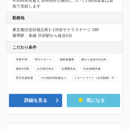
※30時間を超える時間外労働分についての割増賃金は追
加で支給します
勤務地
東京都渋谷区桜丘町1-1渋谷サクラステージ 28F
最寄駅：各線 渋谷駅から徒歩2分
こだわり条件
学歴不問
即日スタート
経験者優遇
駅から徒歩5分以内
週休2日制
土日祝日休み
交通費支給
社会保険完備
育児支援制度
その他特別制度あり
リモートワーク（在宅勤務）可
詳細を見る
気になる