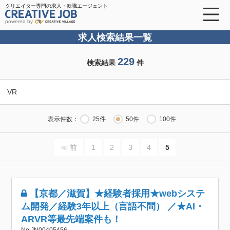
クリエイター専門の求人・転職エージェント
powered by
求人検索結果一覧
229
検索結果
件
VR
表示件数：
25件
50件
100件
≪ 前
1
2
3
4
5
【京都／滋賀】★経験者採用★webシステ
ム開発／経験3年以上（言語不問） ／★AI・
ARVR等最先端案件も！
No.JN00405456