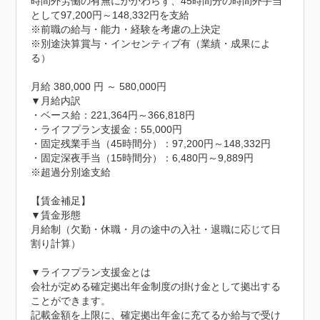
時間外労働の有無にかかわらず、45時間分の時間外手当
として97,200円～148,332円を支給

※前職の給与・能力・経験を考慮の上決定

※別途決算賞与・インセンティブ有（業績・成果によ
る）

月給 380,000 円 ～ 580,000円

▼月給内訳

・ベース給：221,364円～366,818円

・ライフプラン支援金：55,000円

・固定残業手当（45時間分）：97,200円～148,332円

・固定深夜手当（15時間分）：6,480円～9,889円

※超過分別途支給

【賃金補足】

▼賃金形態

月給制（欠勤・休職・月の途中の入社・退職に応じて日
割り計算）

▼ライフプラン支援金とは

会社が定める確定拠出年金制度の掛け金として拠出する
ことができます。

記載金額を上限に、確定拠出年金に充てるか給与で受け