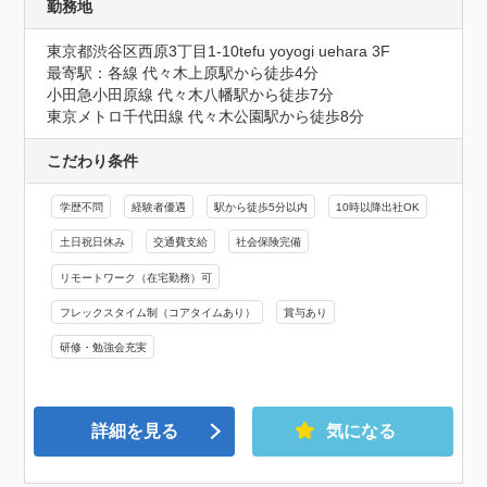
勤務地
東京都渋谷区西原3丁目1-10tefu yoyogi uehara 3F
最寄駅：各線 代々木上原駅から徒歩4分

小田急小田原線 代々木八幡駅から徒歩7分

東京メトロ千代田線 代々木公園駅から徒歩8分
こだわり条件
学歴不問
経験者優遇
駅から徒歩5分以内
10時以降出社OK
土日祝日休み
交通費支給
社会保険完備
リモートワーク（在宅勤務）可
フレックスタイム制（コアタイムあり）
賞与あり
研修・勉強会充実
詳細を見る
気になる