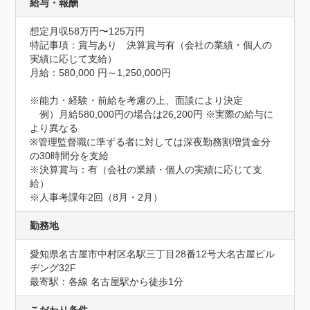
給与・報酬
想定月収58万円〜125万円
特記事項：賞与あり　決算賞与有（会社の業績・個人の
実績に応じて支給）

月給：580,000 円～1,250,000円

※能力・経験・前給を考慮の上、面談により決定

　例）月給580,000円の場合は26,200円 ※実際の給与に
より異なる

※管理監督職に準ずる者に対しては深夜勤務割増賃金分
の30時間分を支給

※決算賞与：有（会社の業績・個人の実績に応じて支
給）

※人事考課年2回（8月・2月）
勤務地
愛知県名古屋市中村区名駅三丁目28番12号大名古屋ビル
ヂング32F
最寄駅：各線 名古屋駅から徒歩1分
こだわり条件