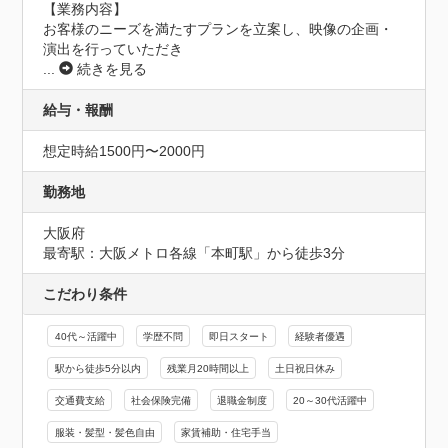
【業務内容】

お客様のニーズを満たすプランを立案し、映像の企画・
演出を行っていただき
...
続きを見る
給与・報酬
想定時給1500円〜2000円
勤務地
大阪府
最寄駅：大阪メトロ各線「本町駅」から徒歩3分
こだわり条件
40代～活躍中
学歴不問
即日スタート
経験者優遇
駅から徒歩5分以内
残業月20時間以上
土日祝日休み
交通費支給
社会保険完備
退職金制度
20～30代活躍中
服装・髪型・髪色自由
家賃補助・住宅手当