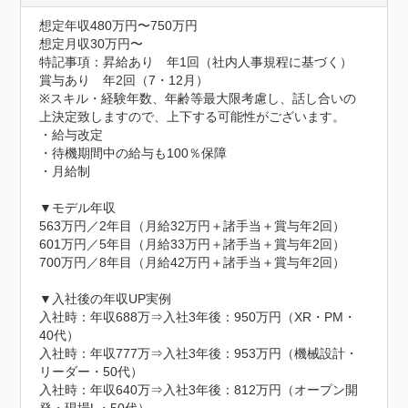
想定年収480万円〜750万円
想定月収30万円〜
特記事項：昇給あり　年1回（社内人事規程に基づく）

賞与あり　年2回（7・12月）

※スキル・経験年数、年齢等最大限考慮し、話し合いの
上決定致しますので、上下する可能性がございます。

・給与改定

・待機期間中の給与も100％保障

・月給制

▼モデル年収

563万円／2年目（月給32万円＋諸手当＋賞与年2回）

601万円／5年目（月給33万円＋諸手当＋賞与年2回）

700万円／8年目（月給42万円＋諸手当＋賞与年2回）

▼入社後の年収UP実例

入社時：年収688万⇒入社3年後：950万円（XR・PM・
40代）

入社時：年収777万⇒入社3年後：953万円（機械設計・
リーダー・50代）

入社時：年収640万⇒入社3年後：812万円（オープン開
発・現場L・50代）
