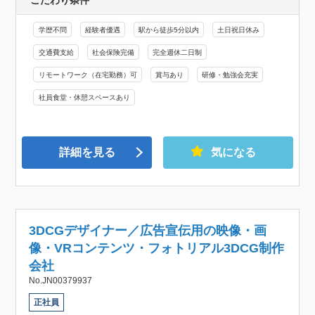
学歴不問
経験者優遇
駅から徒歩5分以内
土日祝日休み
交通費支給
社会保険完備
完全週休二日制
リモートワーク（在宅勤務）可
賞与あり
研修・勉強会充実
社員食堂・休憩スペースあり
詳細を見る
気になる
3DCGデザイナー／広告宣伝用の映像・画
像・VRコンテンツ・フォトリアル3DCG制作
会社
No.JN00379937
正社員