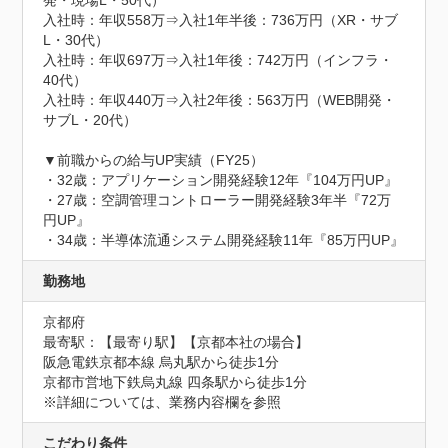
入社時：年収558万⇒入社1年半後：736万円（XR・サブ
L・30代）

入社時：年収697万⇒入社1年後：742万円（インフラ・
40代）

入社時：年収440万⇒入社2年後：563万円（WEB開発・
サブL・20代）

▼前職からの給与UP実績（FY25）

・32歳：アプリケーション開発経験12年『104万円UP』

・27歳：空調管理コントローラー開発経験3年半『72万
円UP』

・34歳：半導体流通システム開発経験11年『85万円UP』
勤務地
京都府
最寄駅：【最寄り駅】【京都本社の場合】

阪急電鉄京都本線 烏丸駅から徒歩1分

京都市営地下鉄烏丸線 四条駅から徒歩1分

※詳細については、業務内容欄を参照
こだわり条件