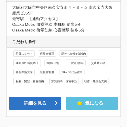
大阪府大阪市中央区南久宝寺町４－３－５ 南久宝寺大阪
産業ビル5F
最寄駅：【通勤アクセス】

Osaka Metro 御堂筋線 本町駅 徒歩5分　

Osaka Metro 御堂筋線 心斎橋駅 徒歩5分
こだわり条件
即日スタート
経験者優遇
駅から徒歩5分以内
残業月20時間以上
週休2日制
土日祝日休み
交通費支給
社会保険完備
退職金制度
20～30代活躍中
服装・髪型・髪色自由
家賃補助・住宅手当
研修・勉強会充実
詳細を見る
気になる