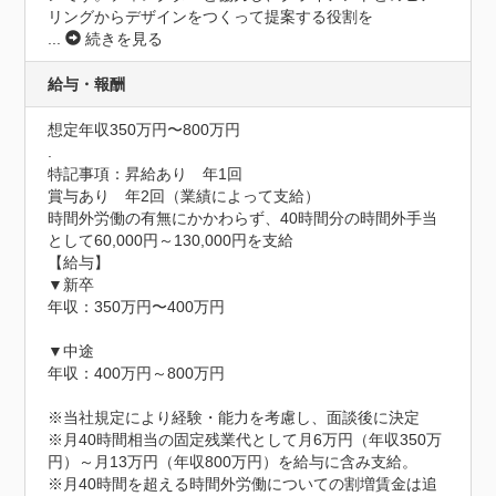
リングからデザインをつくって提案する役割を
...
続きを見る
給与・報酬
想定年収350万円〜800万円
.
特記事項：昇給あり　年1回

賞与あり　年2回（業績によって支給）

時間外労働の有無にかかわらず、40時間分の時間外手当
として60,000円～130,000円を支給

【給与】

▼新卒

年収：350万円〜400万円

▼中途

年収：400万円～800万円

※当社規定により経験・能力を考慮し、面談後に決定

※月40時間相当の固定残業代として月6万円（年収350万
円）～月13万円（年収800万円）を給与に含み支給。

※月40時間を超える時間外労働についての割増賃金は追