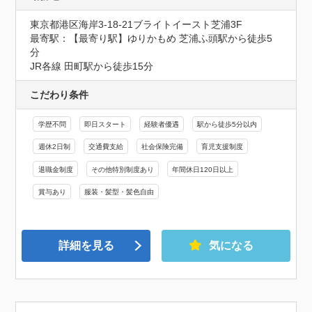
東京都港区海岸3-18-21ブライトイースト芝浦3F
最寄駅：【最寄り駅】ゆりかもめ 芝浦ふ頭駅から徒歩5
分

JR各線 田町駅から徒歩15分
こだわり条件
学歴不問
即日スタート
経験者優遇
駅から徒歩5分以内
週休2日制
交通費支給
社会保険完備
育児支援制度
退職金制度
その他特別制度あり
年間休日120日以上
賞与あり
服装・髪型・髪色自由
詳細を見る
気になる