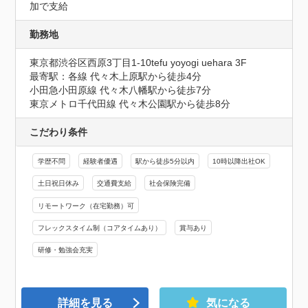
加で支給
勤務地
東京都渋谷区西原3丁目1-10tefu yoyogi uehara 3F
最寄駅：各線 代々木上原駅から徒歩4分

小田急小田原線 代々木八幡駅から徒歩7分

東京メトロ千代田線 代々木公園駅から徒歩8分
こだわり条件
学歴不問
経験者優遇
駅から徒歩5分以内
10時以降出社OK
土日祝日休み
交通費支給
社会保険完備
リモートワーク（在宅勤務）可
フレックスタイム制（コアタイムあり）
賞与あり
研修・勉強会充実
詳細を見る
気になる