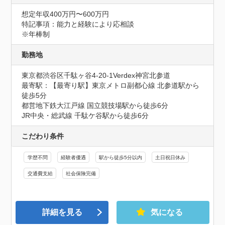
想定年収400万円〜600万円
特記事項：能力と経験により応相談

※年棒制
勤務地
東京都渋谷区千駄ヶ谷4-20‐1Verdex神宮北参道
最寄駅：【最寄り駅】東京メトロ副都心線 北参道駅から
徒歩5分

都営地下鉄大江戸線 国立競技場駅から徒歩6分

JR中央・総武線 千駄ケ谷駅から徒歩6分
こだわり条件
学歴不問
経験者優遇
駅から徒歩5分以内
土日祝日休み
交通費支給
社会保険完備
詳細を見る
気になる