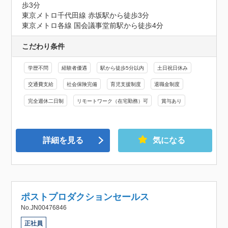
歩3分

東京メトロ千代田線 赤坂駅から徒歩3分

東京メトロ各線 国会議事堂前駅から徒歩4分
こだわり条件
学歴不問
経験者優遇
駅から徒歩5分以内
土日祝日休み
交通費支給
社会保険完備
育児支援制度
退職金制度
完全週休二日制
リモートワーク（在宅勤務）可
賞与あり
詳細を見る
気になる
ポストプロダクションセールス
No.JN00476846
正社員