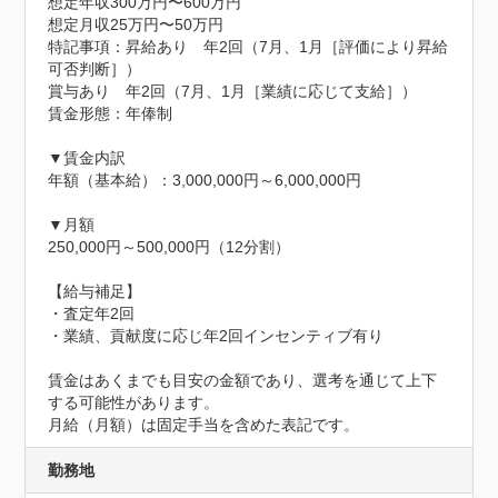
想定年収300万円〜600万円
想定月収25万円〜50万円
特記事項：昇給あり　年2回（7月、1月［評価により昇給
可否判断］）

賞与あり　年2回（7月、1月［業績に応じて支給］）

賃金形態：年俸制

▼賃金内訳

年額（基本給）：3,000,000円～6,000,000円

▼月額

250,000円～500,000円（12分割）

【給与補足】

・査定年2回

・業績、貢献度に応じ年2回インセンティブ有り

賃金はあくまでも目安の金額であり、選考を通じて上下
する可能性があります。

月給（月額）は固定手当を含めた表記です。
勤務地