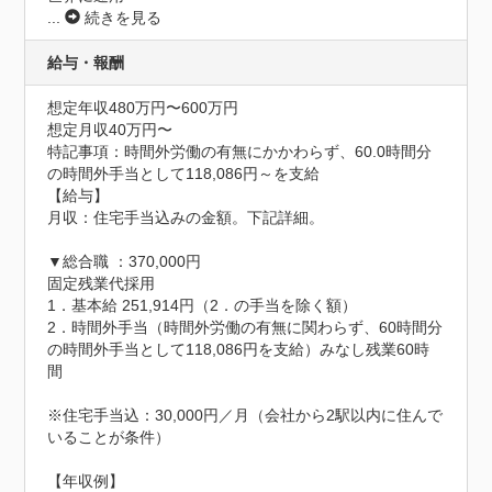
...
続きを見る
給与・報酬
想定年収480万円〜600万円
想定月収40万円〜
特記事項：時間外労働の有無にかかわらず、60.0時間分
の時間外手当として118,086円～を支給

【給与】

月収：住宅手当込みの金額。下記詳細。

▼総合職 ：370,000円　

固定残業代採用

1．基本給 251,914円（2．の手当を除く額） 

2．時間外手当（時間外労働の有無に関わらず、60時間分
の時間外手当として118,086円を支給）みなし残業60時
間

※住宅手当込：30,000円／月（会社から2駅以内に住んで
いることが条件）

【年収例】
