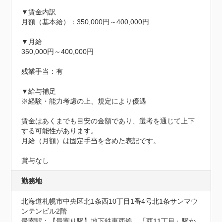
▼賃金内訳

月額（基本給）：350,000円～400,000円

▼月給

350,000円～400,000円

残業手当：有

▼給与補足

※経験・能力考慮の上、規定により優遇

賃金はあくまでも目安の金額であり、選考を通じて上下
する可能性があります。

月給（月額）は固定手当を含めた表記です。

賞与なし
勤務地
北海道札幌市中央区北1条西10丁目1番4号北1条サンマウ
ンテンビル2階
最寄駅：【最寄り駅】地下鉄東西線　「西11丁目」駅か