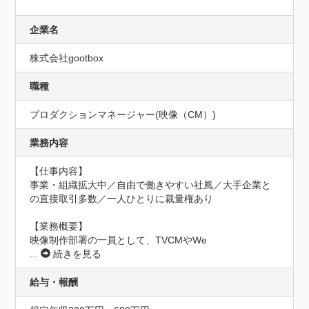
企業名
株式会社gootbox
職種
プロダクションマネージャー(映像（CM）)
業務内容
【仕事内容】

事業・組織拡大中／自由で働きやすい社風／大手企業と
の直接取引多数／一人ひとりに裁量権あり

【業務概要】

映像制作部署の一員として、TVCMやWe
...
続きを見る
給与・報酬