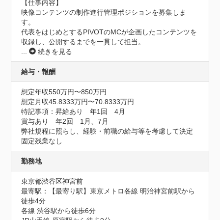
【仕事内容】

映像コンテンツの制作進行管理ポジションを募集しま
す。

代表をはじめとするPIVOTのMCが企画したコンテンツを
収録し、公開するまでを一貫して担当。
...
続きを見る
給与・報酬
想定年収550万円〜850万円
想定月収45.8333万円〜70.8333万円
特記事項：昇給あり　年1回　4月

賞与あり　年2回　1月、7月

弊社規程に照らし、経験・前職の給与等を考慮して決定

固定残業なし
勤務地
東京都渋谷区神宮前
最寄駅：【最寄り駅】東京メトロ各線 明治神宮前駅から
徒歩4分

各線 渋谷駅から徒歩6分
