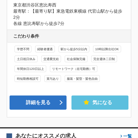
東京都渋谷区恵比寿西
最寄駅：【最寄り駅】東急電鉄東横線 代官山駅から徒歩
2分

各線 恵比寿駅から徒歩7分
こだわり条件
学歴不問
経験者優遇
駅から徒歩5分以内
10時以降出社OK
土日祝日休み
交通費支給
社会保険完備
完全週休二日制
年間休日120日以上
リモートワーク（在宅勤務）可
時短勤務相談可
賞与あり
服装・髪型・髪色自由
詳細を見る
気になる
あなたにオススメの求人
一覧