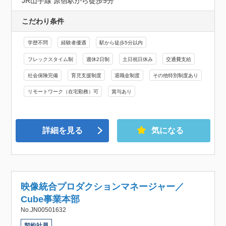
JR山手線 原宿駅から徒歩9分
こだわり条件
学歴不問
経験者優遇
駅から徒歩5分以内
フレックスタイム制
週休2日制
土日祝日休み
交通費支給
社会保険完備
育児支援制度
退職金制度
その他特別制度あり
リモートワーク（在宅勤務）可
賞与あり
詳細を見る
気になる
映像統合プロダクションマネージャー／
Cube事業本部
No.JN00501632
契約社員