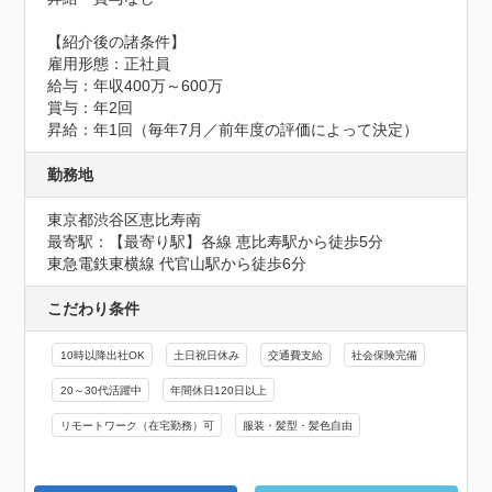
【紹介後の諸条件】

雇用形態：正社員

給与：年収400万～600万

賞与：年2回

昇給：年1回（毎年7月／前年度の評価によって決定）
勤務地
東京都渋谷区恵比寿南
最寄駅：【最寄り駅】各線 恵比寿駅から徒歩5分

東急電鉄東横線 代官山駅から徒歩6分
こだわり条件
10時以降出社OK
土日祝日休み
交通費支給
社会保険完備
20～30代活躍中
年間休日120日以上
リモートワーク（在宅勤務）可
服装・髪型・髪色自由