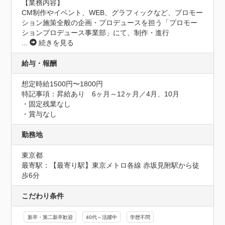
【業務内容】

CM制作やイベント、WEB、グラフィックなど、プロモー
ション施策全般の企画・プロデュースを担う「プロモー
ションプロデュース事業部」にて、制作・進行
...
続きを見る
給与・報酬
想定時給1500円〜1800円
特記事項：昇給あり　6ヶ月～12ヶ月／4月、10月

・固定残業なし

・賞与なし
勤務地
東京都
最寄駅：【最寄り駅】東京メトロ各線 赤坂見附駅から徒
歩6分
こだわり条件
新卒・第二新卒歓迎
40代～活躍中
学歴不問