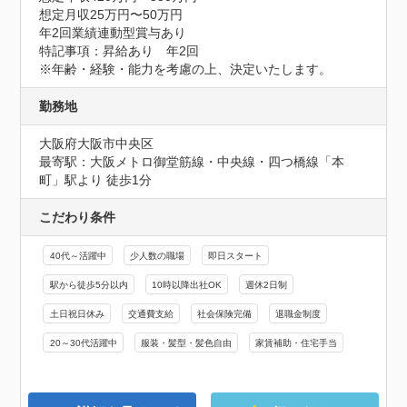
想定月収25万円〜50万円
年2回業績連動型賞与あり
特記事項：昇給あり　年2回

※年齢・経験・能力を考慮の上、決定いたします。
勤務地
大阪府大阪市中央区
最寄駅：大阪メトロ御堂筋線・中央線・四つ橋線「本
町」駅より 徒歩1分
こだわり条件
40代～活躍中
少人数の職場
即日スタート
駅から徒歩5分以内
10時以降出社OK
週休2日制
土日祝日休み
交通費支給
社会保険完備
退職金制度
20～30代活躍中
服装・髪型・髪色自由
家賃補助・住宅手当