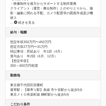
・映像制作を後方からサポートする制作業務

クライアント（運営・舞台制作）とのやりとりから、撮
影・編集に関わる手配、カメラ配置等の図面作成及び機
材ス
...
続きを見る
給与・報酬
想定年収350万円〜450万円
想定月収27万円〜31万円
特記事項：昇給あり　年1回（4月）

賞与あり　年2回（6月、12月）

【想定年収】

350～450万円程度
勤務地
東京都千代田区四番町
最寄駅：【最寄り駅】各線 市ケ谷駅から徒歩5分

東京メトロ有楽町線 麹町駅から徒歩5分
こだわり条件