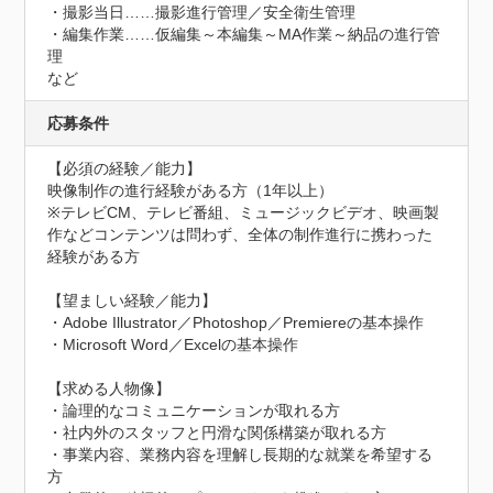
・撮影当日……撮影進行管理／安全衛生管理

・編集作業……仮編集～本編集～MA作業～納品の進行管
理

など
応募条件
【必須の経験／能力】

映像制作の進行経験がある方（1年以上）

※テレビCM、テレビ番組、ミュージックビデオ、映画製
作などコンテンツは問わず、全体の制作進行に携わった
経験がある方

【望ましい経験／能力】

・Adobe Illustrator／Photoshop／Premiereの基本操作

・Microsoft Word／Excelの基本操作

【求める人物像】

・論理的なコミュニケーションが取れる方

・社内外のスタッフと円滑な関係構築が取れる方

・事業内容、業務内容を理解し長期的な就業を希望する
方
