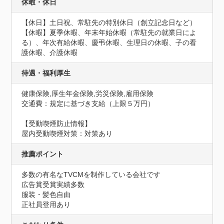
休暇・休日
【休日】土日祝、常駐先の特別休日（創立記念日など）

【休暇】夏季休暇、年末年始休暇（常駐先の就業日によ
る）、年次有給休暇、慶弔休暇、生理日の休暇、子の看
護休暇、介護休暇
待遇・福利厚生
健康保険,厚生年金保険,労災保険,雇用保険
交通費：規定に基づき支給（上限５万円）
【受動喫煙防止情報】
屋内受動喫煙対策：対策あり
推薦ポイント
多数の有名なTVCMを制作している会社です

広告賞受賞実績多数

服装・髪色自由

正社員登用あり