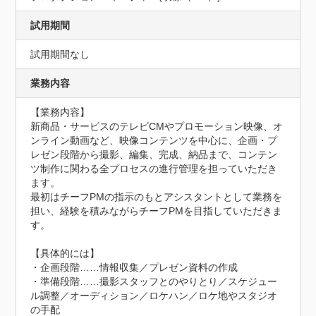
試用期間
試用期間なし
業務内容
【業務内容】

新商品・サービスのテレビCMやプロモーション映像、オ
ンライン動画など、映像コンテンツを中心に、企画・プ
レゼン段階から撮影、編集、完成、納品まで、コンテン
ツ制作に関わる全プロセスの進行管理を担っていただき
ます。

最初はチーフPMの指示のもとアシスタントとして業務を
担い、経験を積みながらチーフPMを目指していただきま
す。

【具体的には】

・企画段階……情報収集／プレゼン資料の作成

・準備段階……撮影スタッフとのやりとり／スケジュー
ル調整／オーディション／ロケハン／ロケ地やスタジオ
の手配
