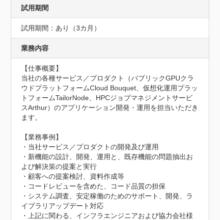
試用期間
試用期間：あり（3カ月）
業務内容
【仕事概要】

当社の各種サービス／プロダクト（パブリックGPUクラ
ウドプラットフォームCloud Bouquet、仮想化運用プラッ
トフォームTailorNode、HPCジョブマネジメントサービ
スArthur）のアプリケーション開発・運用を担当いただき
ます。

【業務事例】

・当社サービス／プロダクトの開発及び運用

・新機能の設計、開発、運用と、既存機能の問題抽出お
よび解決策の提案と実行

・顧客への提案検討、資料作成等

・コードレビューを含めた、コード品質の担保

・システム調査、安定稼働のためのサポート、開発、ラ
イブラリアップデート対応

・上記に関わる、インフラエンジニアおよび協力会社様