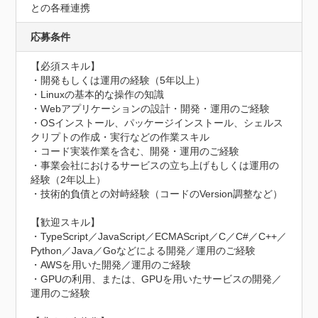
との各種連携
応募条件
【必須スキル】

・開発もしくは運用の経験（5年以上）

・Linuxの基本的な操作の知識

・Webアプリケーションの設計・開発・運用のご経験

・OSインストール、パッケージインストール、シェルス
クリプトの作成・実行などの作業スキル

・コード実装作業を含む、開発・運用のご経験

・事業会社におけるサービスの立ち上げもしくは運用の
経験（2年以上）

・技術的負債との対峙経験（コードのVersion調整など）

【歓迎スキル】

・TypeScript／JavaScript／ECMAScript／C／C#／C++／
Python／Java／Goなどによる開発／運用のご経験

・AWSを用いた開発／運用のご経験

・GPUの利用、または、GPUを用いたサービスの開発／
運用のご経験
