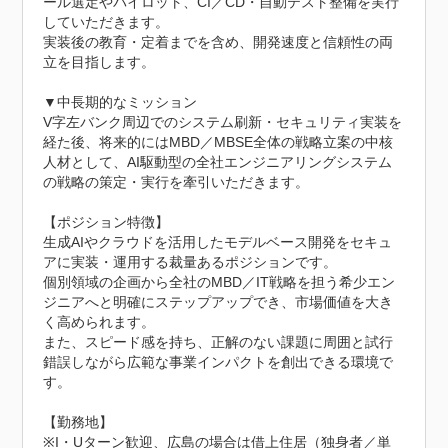
ール選定やパイロット、CI／CD・自動テスト整備を実行
していただきます。

実装後の教育・定着までを含め、開発速度と信頼性の両
立を目指します。

▼中長期的なミッション

V字左バンク周辺でのシステム刷新・セキュリティ実装を
経た後、将来的にはMBD／MBSE全体の戦略立案の中核
人材として、AI駆動型の全社エンジニアリングシステム
の戦略の策定・実行を牽引いただきます。

【ポジション特徴】

生成AIやクラウドを活用したモデルベース開発をセキュ
アに実装・運用する裁量あるポジションです。

個別領域の企画から全社のMBD／IT戦略を担う希少エン
ジニアへと明確にステップアップでき、市場価値を大き
く高められます。

また、スピード感を持ち、正解のない課題に周囲と試行
錯誤しながら広範な事業インパクトを創出できる環境で
す。

【勤務地】

※I・Uターン歓迎、広島の場合は借上住居（独身者／単