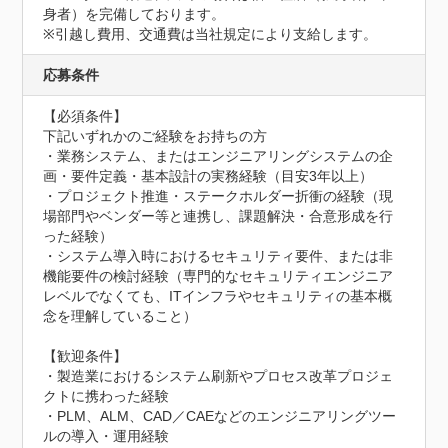
身者）を完備しております。

※引越し費用、交通費は当社規定により支給します。
応募条件
【必須条件】

下記いずれかのご経験をお持ちの方

・業務システム、またはエンジニアリングシステムの企
画・要件定義・基本設計の実務経験（目安3年以上）

・プロジェクト推進・ステークホルダー折衝の経験（現
場部門やベンダー等と連携し、課題解決・合意形成を行
った経験）

・システム導入時におけるセキュリティ要件、または非
機能要件の検討経験（専門的なセキュリティエンジニア
レベルでなくても、ITインフラやセキュリティの基本概
念を理解していること）

【歓迎条件】

・製造業におけるシステム刷新やプロセス改革プロジェ
クトに携わった経験

・PLM、ALM、CAD／CAEなどのエンジニアリングツー
ルの導入・運用経験
