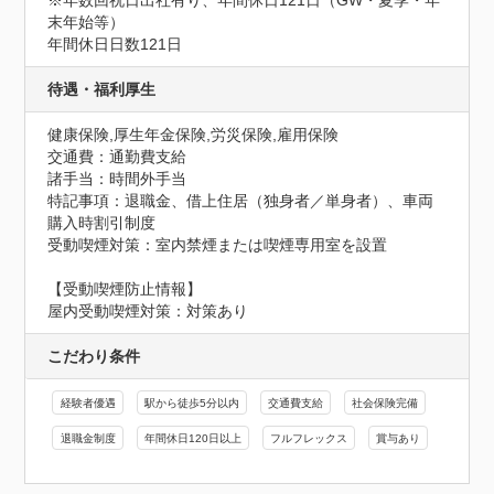
※年数回祝日出社有り、年間休日121日（GW・夏季・年
末年始等）
年間休日日数121日
待遇・福利厚生
健康保険,厚生年金保険,労災保険,雇用保険
交通費：通勤費支給
諸手当：時間外手当
特記事項：退職金、借上住居（独身者／単身者）、車両
購入時割引制度

受動喫煙対策：室内禁煙または喫煙専用室を設置
【受動喫煙防止情報】
屋内受動喫煙対策：対策あり
こだわり条件
経験者優遇
駅から徒歩5分以内
交通費支給
社会保険完備
退職金制度
年間休日120日以上
フルフレックス
賞与あり