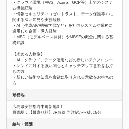
・クラウド環境（AWS、Azure、GCP等）上でのシステ
ム構築経験

・情報セキュリティ（ゼロトラスト、データ保護等）に
関する深い知見や実務経験

・AI（生成AIや機械学習など）を社内システムや業務に
適用した企画・導入経験

・MBD（モデルベース開発）やMBSEの概念に関する基
礎知識

【求める人物像】

・AI、クラウド、データ活用などの新しいテクノロジー
トレンドに対する強い関心とキャッチアップ意欲をお持
ちの方

・新しい技術や知識を貪欲に取り入れる意欲をお持ちの
方
勤務地
広島県安芸郡府中町新地3-1
最寄駅：【最寄り駅】JR各線 向洋駅から徒歩5分
給与・報酬