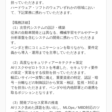
担っていただきます。

ハードウェア・ソフトのウェアいずれかの領域におい
て、下記業務に携わっていただきます。

【職務詳細】

（1）次世代システムの設計・構築

従来の自動車開発とは異なる、機械学習モデルやデータ
分析基盤を含むシステムの開発に携わっていただきま
す。

ベンダと密にコミュニケーションを取りながら、要件定
義から導入・運用までを主導していただきます。

（2）高度なセキュリティアーキテクチャ策定

AIリスクやゼロトラストを考慮した、セキュリティ要件
の策定・実装をする役割を担っていただきます。

幅広いサイバー攻撃に備え、重要資産の特定、認証・暗
号・分離などの制御設計から実装・検証、監視・対応ま
でを担当いただきます。ベンダや社内他部署との連携を
取るポジションとなります。

（3）開発プロセス変革の推進

AIリスク含めた課題を洗い出し、MLOps／MBD対応のツ