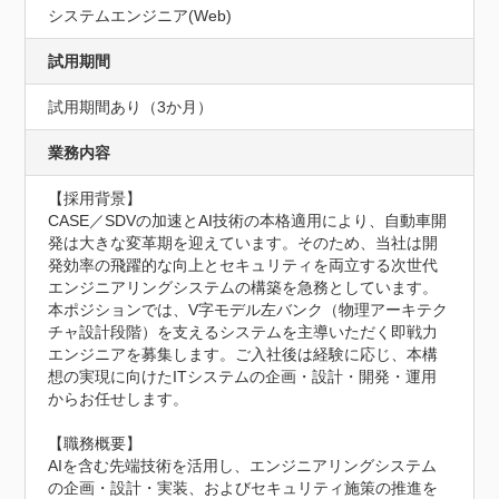
システムエンジニア(Web)
試用期間
試用期間あり（3か月）
業務内容
【採用背景】

CASE／SDVの加速とAI技術の本格適用により、自動車開
発は大きな変革期を迎えています。そのため、当社は開
発効率の飛躍的な向上とセキュリティを両立する次世代
エンジニアリングシステムの構築を急務としています。
本ポジションでは、V字モデル左バンク（物理アーキテク
チャ設計段階）を支えるシステムを主導いただく即戦力
エンジニアを募集します。ご入社後は経験に応じ、本構
想の実現に向けたITシステムの企画・設計・開発・運用
からお任せします。

【職務概要】

AIを含む先端技術を活用し、エンジニアリングシステム
の企画・設計・実装、およびセキュリティ施策の推進を