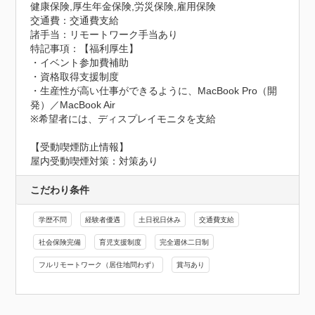
健康保険,厚生年金保険,労災保険,雇用保険
交通費：交通費支給
諸手当：リモートワーク手当あり
特記事項：【福利厚生】

・イベント参加費補助

・資格取得支援制度

・生産性が高い仕事ができるように、MacBook Pro（開
発）／MacBook Air

※希望者には、ディスプレイモニタを支給
【受動喫煙防止情報】
屋内受動喫煙対策：対策あり
こだわり条件
学歴不問
経験者優遇
土日祝日休み
交通費支給
社会保険完備
育児支援制度
完全週休二日制
フルリモートワーク（居住地問わず）
賞与あり