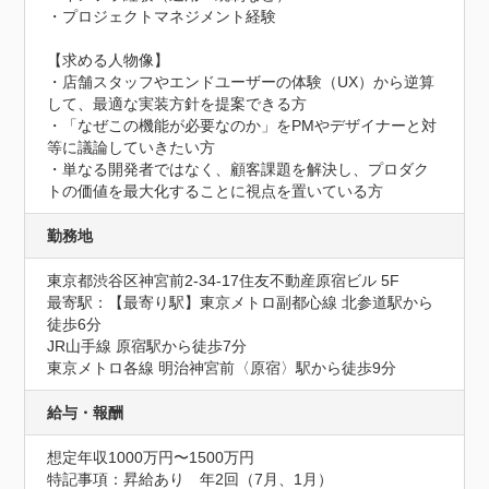
・プロジェクトマネジメント経験

【求める人物像】

・店舗スタッフやエンドユーザーの体験（UX）から逆算
して、最適な実装方針を提案できる方

・「なぜこの機能が必要なのか」をPMやデザイナーと対
等に議論していきたい方

・単なる開発者ではなく、顧客課題を解決し、プロダク
トの価値を最大化することに視点を置いている方
勤務地
東京都渋谷区神宮前2-34-17住友不動産原宿ビル 5F
最寄駅：【最寄り駅】東京メトロ副都心線 北参道駅から
徒歩6分

JR山手線 原宿駅から徒歩7分

東京メトロ各線 明治神宮前〈原宿〉駅から徒歩9分
給与・報酬
想定年収1000万円〜1500万円
特記事項：昇給あり　年2回（7月、1月）