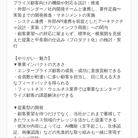
プライズ顧客向けの機能や対応を設計・推進

・外部ベンダー／社内開発チームと連携し、要件定義〜
実装までの開発推進・マネジメントの実施

・システム連携・外部API連携を前提としたアーキテクチ
ャ設計・実装（アプリ／インフラ両面）への関与

・顧客要望への対応に留まらず、標準化・横展開を見据
えた提案と中長期の仕込み（プロダクト化）の検討・実
行

【やりがい・魅力】

▼事業インパクトの大きさ

・エンタープライズ顧客の成長・成功に直接貢献できる

・会員数が桁違いに多い顧客を担当し、目に見える大き
なフィードバックを得られる

・フィットネス・ウェルネス業界では重要なエンタープ
ライズ顧客の課題解決ができる

▼提案型の開発

・顧客要望を待つだけでなく、当社がこれまで蓄積して
きたウェルネス領域のナレッジを活かした提案できる

・状況や内容によっては、AI機能（文字起こし、生体認
証、画像認識）などの先進的な取り組みも一緒に実現す