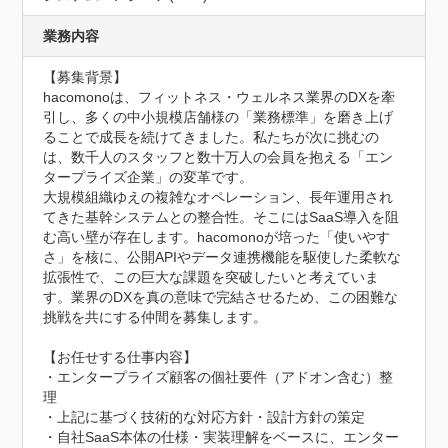
業務内容
【募集背景】

hacomonoは、フィットネス・ウェルネス業界のDXを牽
引し、多くの中小規模店舗様の「業務標準」を磨き上げ
ることで成長を続けてきました。私たちが次に挑むの
は、数千人のスタッフと数十万人の会員を抱える「エン
タープライズ企業」の変革です。

大規模組織ゆえの複雑なオペレーション、長年運用され
てきた基幹システムとの整合性。そこにはSaaS導入を阻
む高い壁が存在します。hacomonoが培った「使いやす
さ」を核に、公開APIやデータ連携機能を駆使した柔軟な
拡張性で、この巨大な課題を突破したいと考えていま
す。業界のDXを真の意味で完結させるため、この困難な
挑戦を共にする仲間を募集します。

【お任せする仕事内容】

・エンタープライズ顧客の個社要件（アドオン含む）整
理

・上記に基づく技術的な対応方針・設計方針の策定

・自社SaaS本体の仕様・実装理解をベースに、エンター