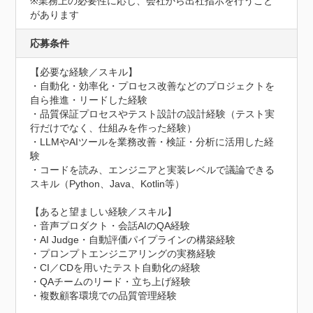
※業務上の必要性に応じ、会社から出社指示を行うこと
があります
応募条件
【必要な経験／スキル】

・自動化・効率化・プロセス改善などのプロジェクトを
自ら推進・リードした経験

・品質保証プロセスやテスト設計の設計経験（テスト実
行だけでなく、仕組みを作った経験）

・LLMやAIツールを業務改善・検証・分析に活用した経
験

・コードを読み、エンジニアと実装レベルで議論できる
スキル（Python、Java、Kotlin等）

【あると望ましい経験／スキル】

・音声プロダクト・会話AIのQA経験

・AI Judge・自動評価パイプラインの構築経験

・プロンプトエンジニアリングの実務経験

・CI／CDを用いたテスト自動化の経験

・QAチームのリード・立ち上げ経験

・複数顧客環境での品質管理経験
