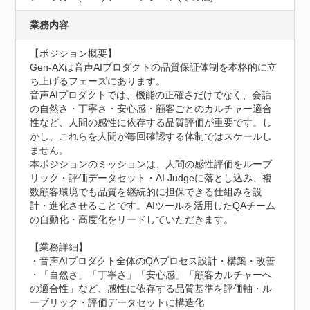
業務内容
【ポジション概要】

Gen-AXは音声AIプロダクトの品質保証体制を本格的に立
ち上げるフェーズにあります。

音声AIプロダクトでは、機能の正確さだけでなく、会話
の自然さ・丁寧さ・安心感・顧客ごとのカルチャー適合
性など、人間の感性に依存する品質評価が重要です。し
かし、これらを人間が毎回確認する体制ではスケールし
ません。

本ポジションのミッションは、人間の感性評価をルーブ
リック・評価データセット・AI Judgeに落とし込み、複
数顧客環境でも品質を継続的に担保できる仕組みを設
計・進化させることです。AIツールを活用したQAチーム
の自動化・高度化をリードしていただきます。

【業務詳細】

・音声AIプロダクト全体のQAプロセス設計・構築・改善

・「自然さ」「丁寧さ」「安心感」「顧客カルチャーへ
の適合性」など、感性に依存する品質基準を評価軸・ル
ーブリック・評価データセットに構造化
