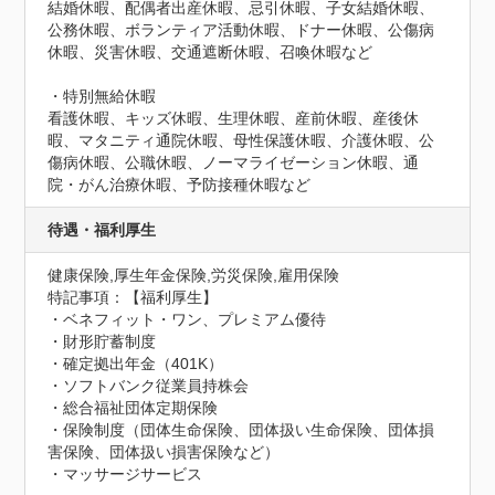
結婚休暇、配偶者出産休暇、忌引休暇、子女結婚休暇、
公務休暇、ボランティア活動休暇、ドナー休暇、公傷病
休暇、災害休暇、交通遮断休暇、召喚休暇など

・特別無給休暇

看護休暇、キッズ休暇、生理休暇、産前休暇、産後休
暇、マタニティ通院休暇、母性保護休暇、介護休暇、公
傷病休暇、公職休暇、ノーマライゼーション休暇、通
院・がん治療休暇、予防接種休暇など
待遇・福利厚生
健康保険,厚生年金保険,労災保険,雇用保険
特記事項：【福利厚生】

・ベネフィット・ワン、プレミアム優待

・財形貯蓄制度

・確定拠出年金（401K）

・ソフトバンク従業員持株会

・総合福祉団体定期保険

・保険制度（団体生命保険、団体扱い生命保険、団体損
害保険、団体扱い損害保険など）

・マッサージサービス
