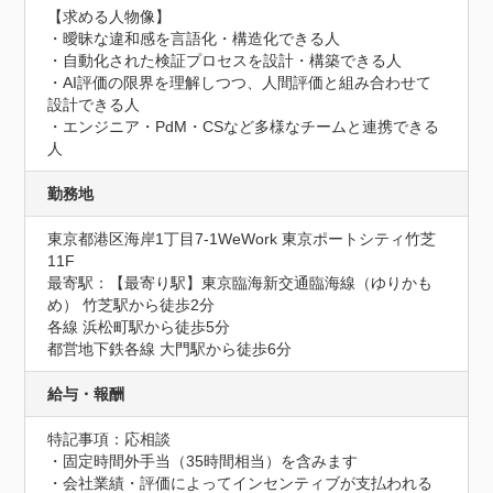
【求める人物像】

・曖昧な違和感を言語化・構造化できる人

・自動化された検証プロセスを設計・構築できる人

・AI評価の限界を理解しつつ、人間評価と組み合わせて
設計できる人

・エンジニア・PdM・CSなど多様なチームと連携できる
人
勤務地
東京都港区海岸1丁目7-1WeWork 東京ポートシティ竹芝
11F
最寄駅：【最寄り駅】東京臨海新交通臨海線（ゆりかも
め） 竹芝駅から徒歩2分

各線 浜松町駅から徒歩5分

都営地下鉄各線 大門駅から徒歩6分
給与・報酬
特記事項：応相談

・固定時間外手当（35時間相当）を含みます

・会社業績・評価によってインセンティブが支払われる