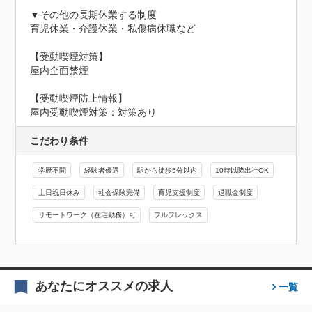
▼その他の長期休業する制度

育児休業・介護休業・私傷病休職など

【受動喫煙対策】

屋内全面禁煙
【受動喫煙防止情報】
屋内受動喫煙対策：対策あり
こだわり条件
学歴不問
経験者優遇
駅から徒歩5分以内
10時以降出社OK
土日祝日休み
社会保険完備
育児支援制度
退職金制度
リモートワーク（在宅勤務）可
フルフレックス
あなたにオススメの求人
一覧