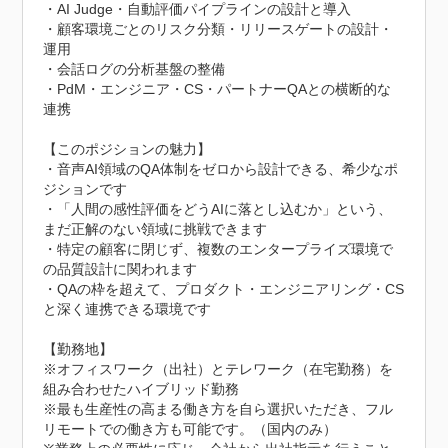
・AI Judge・自動評価パイプラインの設計と導入

・顧客環境ごとのリスク分類・リリースゲートの設計・
運用

・会話ログの分析基盤の整備

・PdM・エンジニア・CS・パートナーQAとの横断的な
連携

【このポジションの魅力】

・音声AI領域のQA体制をゼロから設計できる、希少なポ
ジションです

・「人間の感性評価をどうAIに落とし込むか」という、
まだ正解のない領域に挑戦できます

・特定の顧客に閉じず、複数のエンタープライズ環境で
の品質設計に関われます

・QAの枠を超えて、プロダクト・エンジニアリング・CS
と深く連携できる環境です

【勤務地】

※オフィスワーク（出社）とテレワーク（在宅勤務）を
組み合わせたハイブリッド勤務

※最も生産性の高まる働き方を自ら選択いただき、フル
リモートでの働き方も可能です。（国内のみ）
