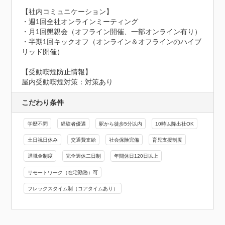
【社内コミュニケーション】

・週1回全社オンラインミーティング

・月1回懇親会（オフライン開催、一部オンライン有り）

・半期1回キックオフ（オンライン＆オフラインのハイブ
リッド開催）
【受動喫煙防止情報】
屋内受動喫煙対策：対策あり
こだわり条件
学歴不問
経験者優遇
駅から徒歩5分以内
10時以降出社OK
土日祝日休み
交通費支給
社会保険完備
育児支援制度
退職金制度
完全週休二日制
年間休日120日以上
リモートワーク（在宅勤務）可
フレックスタイム制（コアタイムあり）