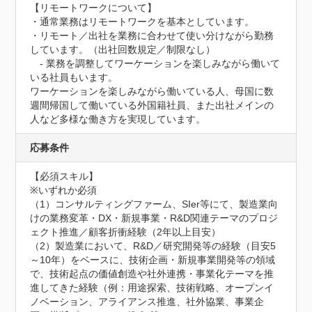
【リモートワークについて】

・通常業務はリモートワークを基本としています。

・リモート／出社を業務に合わせて使い分けながら勤務
しています。（出社回数規定／制限なし）

　- 業務を調整してワーケーションを楽しみながら働いて
いる社員もいます。

ワーケーションを楽しみながら働いている人、母国に数
週間帰国して働いている外国籍社員、また出社メインの
人など多様な働き方を実現しています。
応募条件
【必須スキル】

※いずれか必須

（1）コンサルティングファーム、SIer等にて、製造業向
けの業務変革・DX・新規事業・R&D関連テーマのプロジ
ェクト推進／顧客折衝経験（2年以上目安）

（2）製造業において、R&D／研究開発等の経験（目安5
～10年）をベースに、技術企画・新規事業開発等の領域
で、技術起点の価値創造や社外連携・事業化テーマを推
進してきた経験（例：用途探索、技術戦略、オープンイ
ノベーション、アライアンス推進、社外協業、事業企