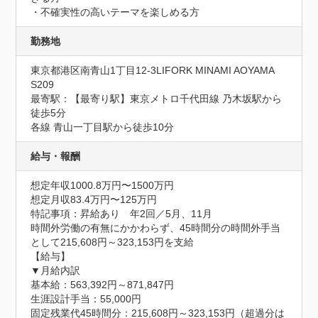
・不確実性の高いテーマを楽しめる方
勤務地
東京都港区南青山1丁目12-3LIFORK MINAMI AOYAMA 
S209
最寄駅：【最寄り駅】東京メトロ千代田線 乃木坂駅から
徒歩5分

各線 青山一丁目駅から徒歩10分
給与・報酬
想定年収1000.8万円〜1500万円
想定月収83.4万円〜125万円
特記事項：昇給あり　年2回／5月、11月

時間外労働の有無にかかわらず、45時間分の時間外手当
として215,608円～323,153円を支給

【給与】

▼月給内訳

基本給：563,392円～871,847円

生涯設計手当：55,000円

固定残業代45時間分：215,608円～323,153円（超過分は