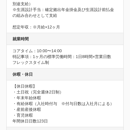
別途支給）

※生涯設計手当：確定拠出年金掛金及び生涯設計前払金
の組み合わせとして支給

想定年収：※月給×12ヶ月
就業時間
コアタイム：10:00〜14:00
特記事項：1ヶ月の標準労働時間：1日8時間×営業日数

フレックスタイム制
休暇・休日
【休日休暇】

・土日祝（完全週休2日制）

・年末年始休暇

・有給休暇（入社時付与　※付与日数は入社月による）

・産前産後休暇

・育児休暇
年間休日日数123日