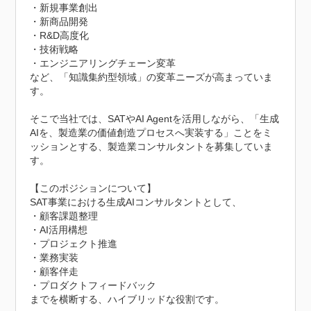
・新規事業創出

・新商品開発

・R&D高度化

・技術戦略

・エンジニアリングチェーン変革

など、「知識集約型領域」の変革ニーズが高まっていま
す。

そこで当社では、SATやAI Agentを活用しながら、「生成
AIを、製造業の価値創造プロセスへ実装する」ことをミ
ッションとする、製造業コンサルタントを募集していま
す。

【このポジションについて】

SAT事業における生成AIコンサルタントとして、

・顧客課題整理

・AI活用構想

・プロジェクト推進

・業務実装

・顧客伴走

・プロダクトフィードバック

までを横断する、ハイブリッドな役割です。
