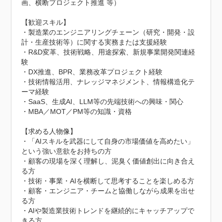
画、横断プロジェクト推進 等）

【歓迎スキル】

・製造業のエンジニアリングチェーン（研究・開発・設
計・生産技術等）に関する実務または支援経験

・R&D変革、技術戦略、用途探索、新規事業開発関連経
験

・DX推進、BPR、業務改革プロジェクト経験

・技術情報活用、ナレッジマネジメント、情報構造化テ
ーマ経験

・SaaS、生成AI、LLM等の先端技術への興味・関心

・MBA／MOT／PM等の知識・資格

【求める人物像】

・「AIスキルを武器にして自身の市場価値を高めたい」
という強い意欲をお持ちの方

・顧客の現場を深く理解し、泥臭く価値創出に向き合え
る方

・技術・事業・AIを横断して思考することを楽しめる方

・顧客・エンジニア・チームと協働しながら成果を出せ
る方

・AIや製造業技術トレンドを継続的にキャッチアップで
きる方
