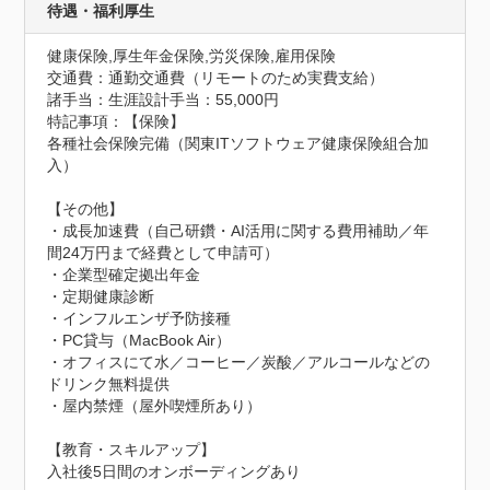
待遇・福利厚生
健康保険,厚生年金保険,労災保険,雇用保険
交通費：通勤交通費（リモートのため実費支給）
諸手当：生涯設計手当：55,000円
特記事項：【保険】

各種社会保険完備（関東ITソフトウェア健康保険組合加
入）

【その他】

・成長加速費（自己研鑽・AI活用に関する費用補助／年
間24万円まで経費として申請可）

・企業型確定拠出年金

・定期健康診断

・インフルエンザ予防接種

・PC貸与（MacBook Air）

・オフィスにて水／コーヒー／炭酸／アルコールなどの
ドリンク無料提供

・屋内禁煙（屋外喫煙所あり）

【教育・スキルアップ】

入社後5日間のオンボーディングあり
