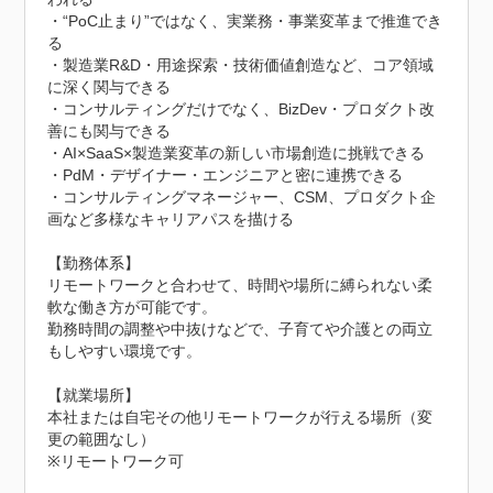
・“PoC止まり”ではなく、実業務・事業変革まで推進でき
る

・製造業R&D・用途探索・技術価値創造など、コア領域
に深く関与できる

・コンサルティングだけでなく、BizDev・プロダクト改
善にも関与できる

・AI×SaaS×製造業変革の新しい市場創造に挑戦できる

・PdM・デザイナー・エンジニアと密に連携できる

・コンサルティングマネージャー、CSM、プロダクト企
画など多様なキャリアパスを描ける

【勤務体系】

リモートワークと合わせて、時間や場所に縛られない柔
軟な働き方が可能です。

勤務時間の調整や中抜けなどで、子育てや介護との両立
もしやすい環境です。

【就業場所】

本社または自宅その他リモートワークが行える場所（変
更の範囲なし）

※リモートワーク可
