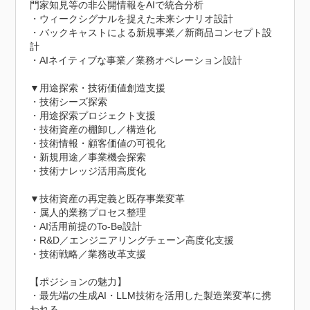
門家知見等の非公開情報をAIで統合分析

・ウィークシグナルを捉えた未来シナリオ設計

・バックキャストによる新規事業／新商品コンセプト設
計

・AIネイティブな事業／業務オペレーション設計

▼用途探索・技術価値創造支援

・技術シーズ探索

・用途探索プロジェクト支援

・技術資産の棚卸し／構造化

・技術情報・顧客価値の可視化

・新規用途／事業機会探索

・技術ナレッジ活用高度化

▼技術資産の再定義と既存事業変革

・属人的業務プロセス整理

・AI活用前提のTo-Be設計

・R&D／エンジニアリングチェーン高度化支援

・技術戦略／業務改革支援

【ポジションの魅力】

・最先端の生成AI・LLM技術を活用した製造業変革に携
われる
