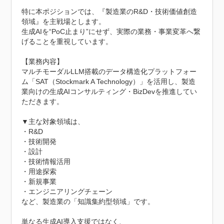
特に本ポジションでは、『製造業のR&D・技術価値創造
領域』を主戦場とします。

生成AIを“PoC止まり”にせず、実際の業務・事業変革へ繋
げることを重視しています。

【業務内容】

マルチモーダルLLM搭載のデータ構造化プラットフォー
ム「SAT（Stockmark A Technology）」を活用し、製造
業向けの生成AIコンサルティング・BizDevを推進してい
ただきます。

▼主な対象領域は、

・R&D

・技術開発

・設計

・技術情報活用

・用途探索

・新規事業

・エンジニアリングチェーン

など、製造業の「知識集約型領域」です。

単なる生成AI導入支援ではなく、
