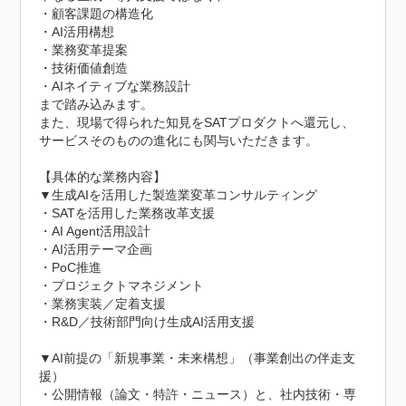
・顧客課題の構造化

・AI活用構想

・業務変革提案

・技術価値創造

・AIネイティブな業務設計

まで踏み込みます。

また、現場で得られた知見をSATプロダクトへ還元し、
サービスそのものの進化にも関与いただきます。

【具体的な業務内容】

▼生成AIを活用した製造業変革コンサルティング

・SATを活用した業務改革支援

・AI Agent活用設計

・AI活用テーマ企画

・PoC推進

・プロジェクトマネジメント

・業務実装／定着支援

・R&D／技術部門向け生成AI活用支援

▼AI前提の「新規事業・未来構想」（事業創出の伴走支
援）

・公開情報（論文・特許・ニュース）と、社内技術・専