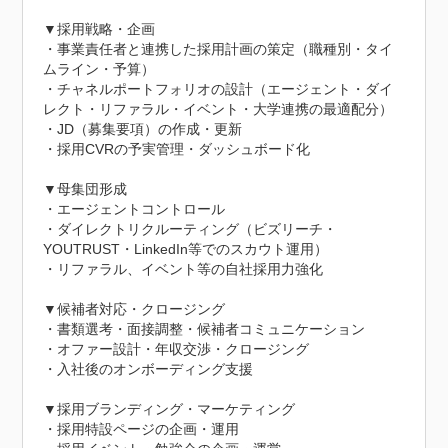
▼採用戦略・企画

・事業責任者と連携した採用計画の策定（職種別・タイ
ムライン・予算）

・チャネルポートフォリオの設計（エージェント・ダイ
レクト・リファラル・イベント・大学連携の最適配分）

・JD（募集要項）の作成・更新

・採用CVRの予実管理・ダッシュボード化

▼母集団形成

・エージェントコントロール

・ダイレクトリクルーティング（ビズリーチ・
YOUTRUST・LinkedIn等でのスカウト運用）

・リファラル、イベント等の自社採用力強化

▼候補者対応・クロージング

・書類選考・面接調整・候補者コミュニケーション

・オファー設計・年収交渉・クロージング

・入社後のオンボーディング支援

▼採用ブランディング・マーケティング

・採用特設ページの企画・運用
