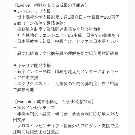
【Evolve：挑戦を支える成長の仕組み】

▼レベルアップ支援

・博士課程進学支援制度：週1研究日＋学費最大200万円
支給（一定条件で返済免除）

・書籍購入制度：業務関連書籍を全額会社負担

・社内勉強会：エンジニア・Biz主催、日英での発表あり

・日本語教室：初級・中級向け、ビジネス日本語もカバ
ー

・異文化研修：文化的差異の理解を促す日英両対応研修

▼キャリア開発支援

・新卒メンター制度：職種を超えたメンターによるキャ
リア伴走支援

・エクサクエスト：半期単位の社内公募制度、自己申請
で異動可能

【Execute：成果を称え、社会実装を加速】

▼実装インセンティブ

・報奨金制度：論文・研究会・学会発表に応じ最大16万
円支給

・クロスインセンティブ：担当外のプロダクト支援で受
注時に報奨金または景品
