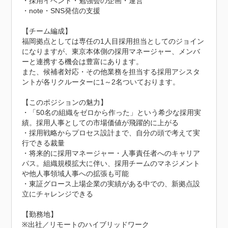
・採用イベント・勉強会の企画・運営

・note・SNS発信の支援

【チーム編成】

福岡拠点としては専任の1人目採用担当としてのジョイン
になりますが、東京本体側の採用マネージャー、メンバ
ーと連携する機会は豊富にあります。

また、候補者対応・その他業務を担当する採用アシスタ
ントが各リクルーターに1～2名ついております。

【このポジションの魅力】

・「50名の組織をゼロから作った」という希少な採用実
績。採用人事としての市場価値が飛躍的に上がる

・採用戦略からプロセス設計まで、自分の頭で考えて実
行できる裁量

・将来的に採用マネージャー・人事責任者へのキャリア
パス。組織規模拡大に伴い、採用チームのマネジメント
や他人事領域人事への拡張も可能

・東証グロース上場企業の実績がある中での、新拠点設
立にチャレンジできる

【勤務地】

※出社／リモートのハイブリッドワーク
