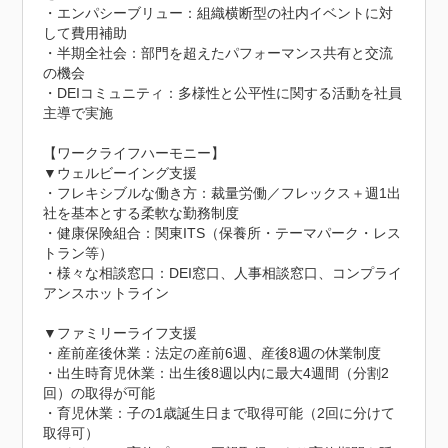
・エンパシーブリュー：組織横断型の社内イベントに対
して費用補助

・半期全社会：部門を超えたパフォーマンス共有と交流
の機会

・DEIコミュニティ：多様性と公平性に関する活動を社員
主導で実施

【ワークライフハーモニー】

▼ウェルビーイング支援

・フレキシブルな働き方：裁量労働／フレックス＋週1出
社を基本とする柔軟な勤務制度

・健康保険組合：関東ITS（保養所・テーマパーク・レス
トラン等）

・様々な相談窓口：DEI窓口、人事相談窓口、コンプライ
アンスホットライン

▼ファミリーライフ支援

・産前産後休業：法定の産前6週、産後8週の休業制度

・出生時育児休業：出生後8週以内に最大4週間（分割2
回）の取得が可能

・育児休業：子の1歳誕生日まで取得可能（2回に分けて
取得可）
