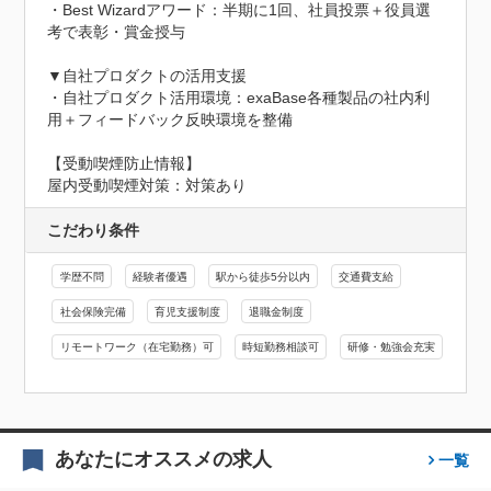
・Best Wizardアワード：半期に1回、社員投票＋役員選
考で表彰・賞金授与

▼自社プロダクトの活用支援

・自社プロダクト活用環境：exaBase各種製品の社内利
用＋フィードバック反映環境を整備
【受動喫煙防止情報】
屋内受動喫煙対策：対策あり
こだわり条件
学歴不問
経験者優遇
駅から徒歩5分以内
交通費支給
社会保険完備
育児支援制度
退職金制度
リモートワーク（在宅勤務）可
時短勤務相談可
研修・勉強会充実
あなたにオススメの求人
一覧