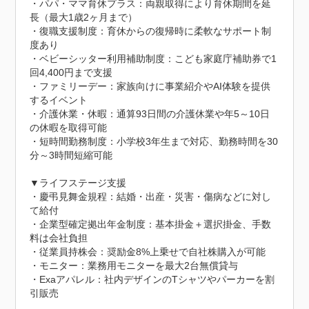
・パパ・ママ育休プラス：両親取得により育休期間を延
長（最大1歳2ヶ月まで）

・復職支援制度：育休からの復帰時に柔軟なサポート制
度あり

・ベビーシッター利用補助制度：こども家庭庁補助券で1
回4,400円まで支援

・ファミリーデー：家族向けに事業紹介やAI体験を提供
するイベント

・介護休業・休暇：通算93日間の介護休業や年5～10日
の休暇を取得可能

・短時間勤務制度：小学校3年生まで対応、勤務時間を30
分～3時間短縮可能

▼ライフステージ支援

・慶弔見舞金規程：結婚・出産・災害・傷病などに対し
て給付

・企業型確定拠出年金制度：基本掛金＋選択掛金、手数
料は会社負担

・従業員持株会：奨励金8%上乗せで自社株購入が可能

・モニター：業務用モニターを最大2台無償貸与

・Exaアパレル：社内デザインのTシャツやパーカーを割
引販売
