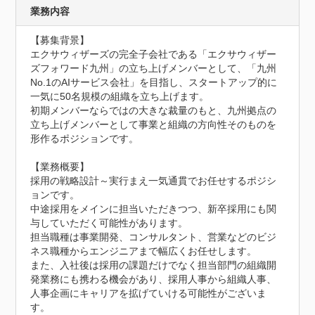
業務内容
【募集背景】

エクサウィザーズの完全子会社である「エクサウィザー
ズフォワード九州」の立ち上げメンバーとして、「九州
No.1のAIサービス会社」を目指し、スタートアップ的に
一気に50名規模の組織を立ち上げます。

初期メンバーならではの大きな裁量のもと、九州拠点の
立ち上げメンバーとして事業と組織の方向性そのものを
形作るポジションです。

【業務概要】

採用の戦略設計～実行まえ一気通貫でお任せするポジシ
ョンです。

中途採用をメインに担当いただきつつ、新卒採用にも関
与していただく可能性があります。

担当職種は事業開発、コンサルタント、営業などのビジ
ネス職種からエンジニアまで幅広くお任せします。

また、入社後は採用の課題だけでなく担当部門の組織開
発業務にも携わる機会があり、採用人事から組織人事、
人事企画にキャリアを拡げていける可能性がございま
す。
