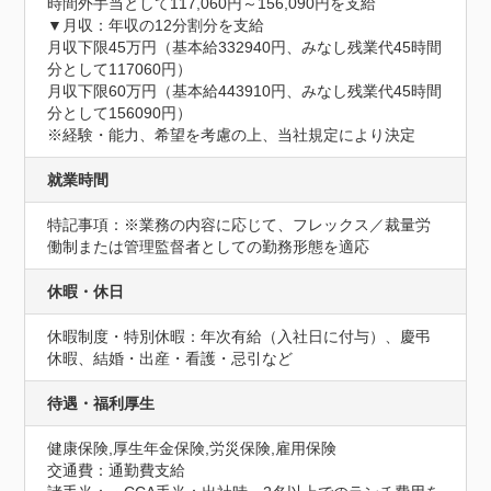
時間外手当として117,060円～156,090円を支給

▼月収：年収の12分割分を支給

月収下限45万円（基本給332940円、みなし残業代45時間
分として117060円）

月収下限60万円（基本給443910円、みなし残業代45時間
分として156090円）

※経験・能力、希望を考慮の上、当社規定により決定
就業時間
特記事項：※業務の内容に応じて、フレックス／裁量労
働制または管理監督者としての勤務形態を適応
休暇・休日
休暇制度・特別休暇：年次有給（入社日に付与）、慶弔
休暇、結婚・出産・看護・忌引など
待遇・福利厚生
健康保険,厚生年金保険,労災保険,雇用保険
交通費：通勤費支給