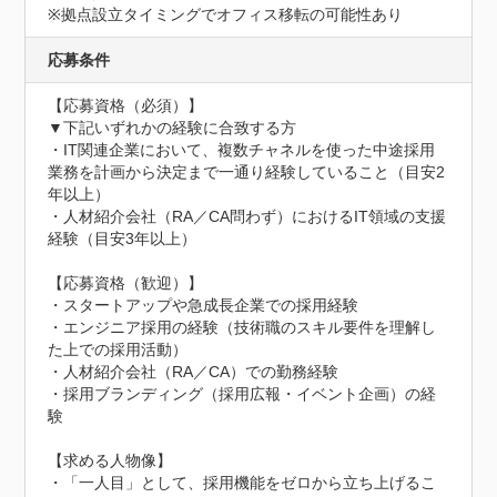
※拠点設立タイミングでオフィス移転の可能性あり
応募条件
【応募資格（必須）】

▼下記いずれかの経験に合致する方

・IT関連企業において、複数チャネルを使った中途採用
業務を計画から決定まで一通り経験していること（目安2
年以上）

・人材紹介会社（RA／CA問わず）におけるIT領域の支援
経験（目安3年以上）

【応募資格（歓迎）】

・スタートアップや急成長企業での採用経験

・エンジニア採用の経験（技術職のスキル要件を理解し
た上での採用活動）

・人材紹介会社（RA／CA）での勤務経験

・採用ブランディング（採用広報・イベント企画）の経
験

【求める人物像】

・「一人目」として、採用機能をゼロから立ち上げるこ