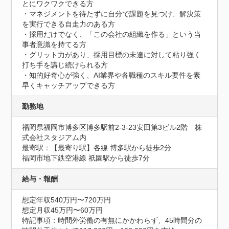
とにワクワクできる方

・マネジメントを待たずに自分で課題を見つけ、解決策
を実行できる自走力のある方

・採用だけでなく、「この会社の組織を作る」という当
事者意識を持てる方

・グリット力があり、採用目標の未達に対して粘り強く
打ち手を講じ続けられる方

・知的好奇心が強く、AI業界や各職種のスキル要件を素
早くキャッチアップできる方
勤務地
福岡県福岡市博多区博多駅前2-3-23安田第3ビル2階　株
式会社スタジアム内
最寄駅：【最寄り駅】各線 博多駅から徒歩2分

福岡市地下鉄空港線 祇園駅から徒歩7分
給与・報酬
想定年収540万円〜720万円
想定月収45万円〜60万円
特記事項：時間外労働の有無にかかわらず、45時間分の