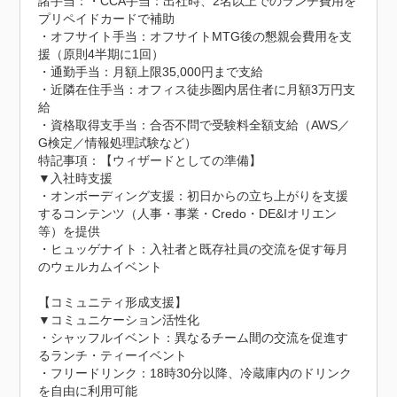
諸手当：・CCA手当：出社時、2名以上でのランチ費用を
プリペイドカードで補助

・オフサイト手当：オフサイトMTG後の懇親会費用を支
援（原則4半期に1回）

・通勤手当：月額上限35,000円まで支給

・近隣在住手当：オフィス徒歩圏内居住者に月額3万円支
給

・資格取得支手当：合否不問で受験料全額支給（AWS／
G検定／情報処理試験など）
特記事項：【ウィザードとしての準備】

▼入社時支援

・オンボーディング支援：初日からの立ち上がりを支援
するコンテンツ（人事・事業・Credo・DE&Iオリエン
等）を提供

・ヒュッゲナイト：入社者と既存社員の交流を促す毎月
のウェルカムイベント

【コミュニティ形成支援】

▼コミュニケーション活性化

・シャッフルイベント：異なるチーム間の交流を促進す
るランチ・ティーイベント

・フリードリンク：18時30分以降、冷蔵庫内のドリンク
を自由に利用可能
