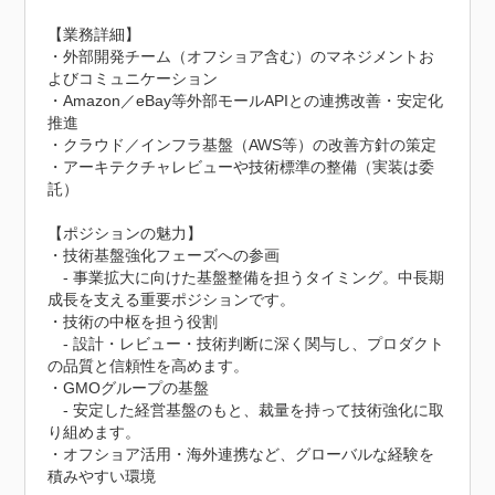
【業務詳細】

・外部開発チーム（オフショア含む）のマネジメントお
よびコミュニケーション

・Amazon／eBay等外部モールAPIとの連携改善・安定化
推進

・クラウド／インフラ基盤（AWS等）の改善方針の策定

・アーキテクチャレビューや技術標準の整備（実装は委
託）

【ポジションの魅力】

・技術基盤強化フェーズへの参画

　- 事業拡大に向けた基盤整備を担うタイミング。中長期
成長を支える重要ポジションです。

・技術の中枢を担う役割

　- 設計・レビュー・技術判断に深く関与し、プロダクト
の品質と信頼性を高めます。

・GMOグループの基盤

　- 安定した経営基盤のもと、裁量を持って技術強化に取
り組めます。

・オフショア活用・海外連携など、グローバルな経験を
積みやすい環境