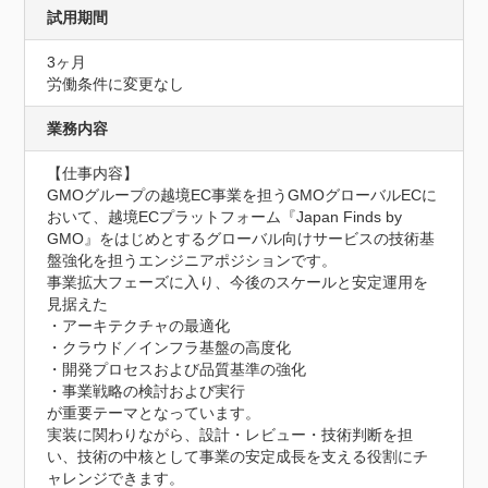
試用期間
3ヶ月
労働条件に変更なし
業務内容
【仕事内容】

GMOグループの越境EC事業を担うGMOグローバルECに
おいて、越境ECプラットフォーム『Japan Finds by 
GMO』をはじめとするグローバル向けサービスの技術基
盤強化を担うエンジニアポジションです。

事業拡大フェーズに入り、今後のスケールと安定運用を
見据えた

・アーキテクチャの最適化

・クラウド／インフラ基盤の高度化

・開発プロセスおよび品質基準の強化

・事業戦略の検討および実行

が重要テーマとなっています。

実装に関わりながら、設計・レビュー・技術判断を担
い、技術の中核として事業の安定成長を支える役割にチ
ャレンジできます。
