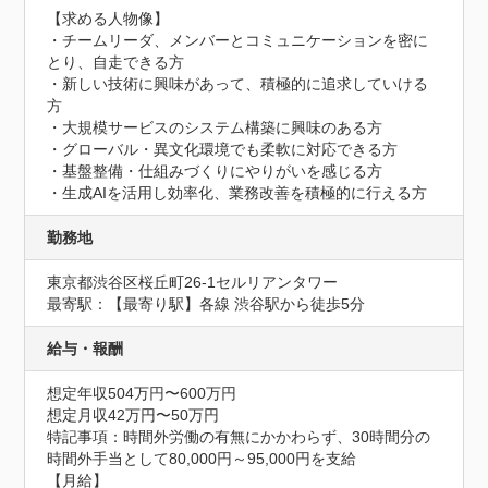
【求める人物像】

・チームリーダ、メンバーとコミュニケーションを密に
とり、自走できる方

・新しい技術に興味があって、積極的に追求していける
方

・大規模サービスのシステム構築に興味のある方

・グローバル・異文化環境でも柔軟に対応できる方

・基盤整備・仕組みづくりにやりがいを感じる方

・生成AIを活用し効率化、業務改善を積極的に行える方
勤務地
東京都渋谷区桜丘町26-1セルリアンタワー
最寄駅：【最寄り駅】各線 渋谷駅から徒歩5分
給与・報酬
想定年収504万円〜600万円
想定月収42万円〜50万円
特記事項：時間外労働の有無にかかわらず、30時間分の
時間外手当として80,000円～95,000円を支給

【月給】
