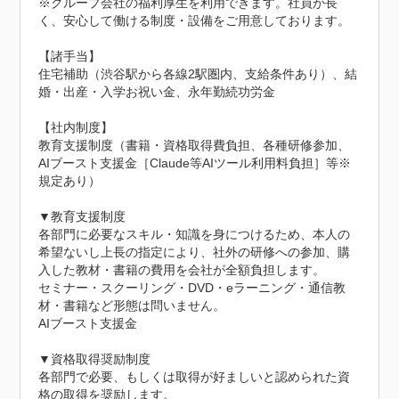
※グループ会社の福利厚生を利用できます。社員が長
く、安心して働ける制度・設備をご用意しております。

【諸手当】

住宅補助（渋谷駅から各線2駅圏内、支給条件あり）、結
婚・出産・入学お祝い金、永年勤続功労金

【社内制度】

教育支援制度（書籍・資格取得費負担、各種研修参加、
AIブースト支援金［Claude等AIツール利用料負担］等※
規定あり）

▼教育支援制度

各部門に必要なスキル・知識を身につけるため、本人の
希望ないし上長の指定により、社外の研修への参加、購
入した教材・書籍の費用を会社が全額負担します。

セミナー・スクーリング・DVD・eラーニング・通信教
材・書籍など形態は問いません。

AIブースト支援金

▼資格取得奨励制度

各部門で必要、もしくは取得が好ましいと認められた資
格の取得を奨励します。
