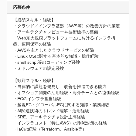
応募条件
【必須スキル・経験】

・クラウド／インフラ基盤（AWS等）の改善方針の策定

・アーキテクチャレビューや技術標準の整備

・Web系大規模プラットフォームにおけるインフラ構
築、運用保守の経験

・AWSを主としたクラウドサービスの経験

・Linux OSに関する基本的な知識・操作経験

・shell script等のコーディング経験

・ミドルウェアの設定経験

【歓迎スキル・経験】

・自律的に課題を発見し、改善を推進できる能力

・オフショア開発の活用経験・海外チームとの協働経験

・ECのインフラ担当経験

・越境EC・グローバルECに関する知識・業務経験

・AI関連技術のトレンド理解・活用経験

・SRE、アーキテクチャ設計主導経験

・インフラコスト（特にAWS）の削減対策の経験

・IaCの経験（Terraform、Ansible等）
