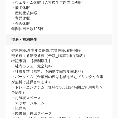
・ウェルカム休暇（入社後半年以内に利用可）

・慶弔休暇

・産前産後休暇

・育児休暇

・介護休暇
年間休日日数125日
待遇・福利厚生
健康保険,厚生年金保険,労災保険,雇用保険
交通費：通勤交通費（全額_非課税限度額内）
特記事項：【福利厚生】

・社内カフェ（完全無料）

・社員食堂（無料、予約制で回数制限あり）

・バータイム（金曜日の夜はお酒を含むドリンクや食事
が無料で提供されます）

・トレーニングジム（無料で365日24時間ご利用可能※
予約制）

・お昼寝スペース

・マッサージルーム

・託児所

・図書館／自習スペース
