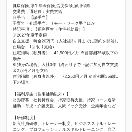
健康保険,厚生年金保険,労災保険,雇用保険
交通費：通勤費：実費支給
諸手当：【諸手当】

子育て・介護手当、リモートワーク手当ほか
特記事項：【福利厚生（住宅補助費）】

※2027年度予定額

自立支援一時金20万円（入社後3ヶ月までに契約を開始し
た場合、1回限り支給）

住宅補助（独身者）　42,500円／月 ※首都圏35歳以下の
場合

※独身の場合、入社3年目終わりまで上記に加え自立支援
金2万円／月を支給

住宅補助（独身者以外）　72,250円／月 ※首都圏35歳以
下の場合

【福利厚生（住宅補助以外）】

財形貯蓄、社員持株会、持家取得支援、持家ローン返済
補助、育児・介護支援、人間ドック受診、企業年金など

【研修制度】

新入社員研修、トレーナー制度、ビジネススキルトレー
ニング、プロフェッショナルスキルトレーニング、自己