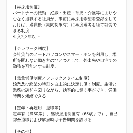
【再採用制度】

パートナーの転勤、妊娠・出産・育児・介護等によりや
むなく退職する社員が、事前に再採用希望者登録をして
おけば、退職後（期間制限有）に再度選考を経て就労で
きる制度

※入社3年以上

【テレワーク制度】

会社貸与のノートパソコンやスマートホンを利用し、場
所を問わない働き方のひとつとして、外出先や自宅での
勤務を可能とする制度。

【裁量労働制度／フレックスタイム制度】

始業及び終業の時刻を自主的に決定し働く制度。生活と
業務の調和を図りながら、効率的に働く事ができ、労働
時間を短縮できる

【定年・再雇用・退職等】

定年有（満60歳）、継続雇用制度有（65歳まで）、自己
都合退職および解雇時は予告期間を設ける

【その他】
