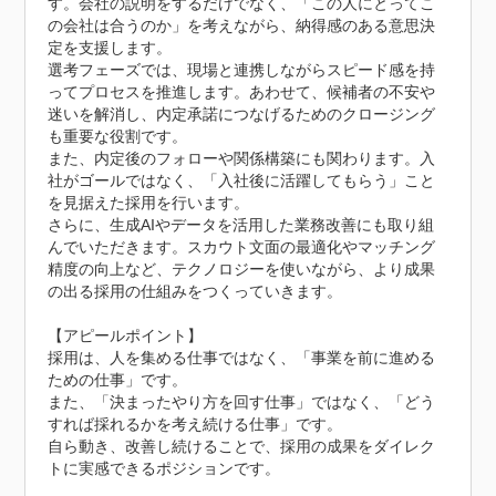
す。会社の説明をするだけでなく、「この人にとってこ
の会社は合うのか」を考えながら、納得感のある意思決
定を支援します。

選考フェーズでは、現場と連携しながらスピード感を持
ってプロセスを推進します。あわせて、候補者の不安や
迷いを解消し、内定承諾につなげるためのクロージング
も重要な役割です。

また、内定後のフォローや関係構築にも関わります。入
社がゴールではなく、「入社後に活躍してもらう」こと
を見据えた採用を行います。

さらに、生成AIやデータを活用した業務改善にも取り組
んでいただきます。スカウト文面の最適化やマッチング
精度の向上など、テクノロジーを使いながら、より成果
の出る採用の仕組みをつくっていきます。

【アピールポイント】

採用は、人を集める仕事ではなく、「事業を前に進める
ための仕事」です。

また、「決まったやり方を回す仕事」ではなく、「どう
すれば採れるかを考え続ける仕事」です。

自ら動き、改善し続けることで、採用の成果をダイレク
トに実感できるポジションです。
