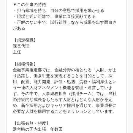
▼この仕事の特徴

・担当領域を持ち、自分の意思で採用を動かせる

・現場と近い距離で、事業に直接貢献できる

・正解のない中で、試行錯誤しながら成果を出す面白さ
がある

【想定役職】

課長代理

主任

【組織情報】

金融事業推進部では、金融分野の核となる「人財」がよ
り活躍し、働き甲斐を実現することを目的として、採
用、配置、能力開発、評価・処遇、労務・福利厚生とい
う一連の人財マネジメント機能を管理・運営していま
す。その中で、人事総務担当（採用チーム）では、当社
の持続的な成長をもたらす人財とはどんな人財かを定
め、新卒採用およびキャリア採用を通じて、事業成長に
必要な人財を採用することをミッションとしています。

【出張有無・頻度】

選考時の国内出張　年数回