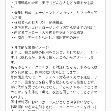
・採用戦略の企画・実行（どんな人をどう獲るかを設
計）

・母集団形成（エージェント／スカウト／リファラル等
の活用）

・候補者への魅力づけ・動機形成

・選考運営およびクロージング（内定承諾までの設計）

・内定者フォロー・入社後を見据えた関係構築

・生成AI・データを活用した採用業務の改善

▼具体的な業務イメージ

まずは、担当領域の採用を自分ごととして捉え、「どう
すれば採れるか」を考え抜くところからスタートしま
す。

あらゆるステークホルダーと対話しながら、求める人物
像を具体化し、採用の戦い方を設計します。

母集団形成では、エージェント対応やスカウト送信、リ
ファラル促進などを自ら手を動かしながら推進します。
単に依頼を受けるのではなく、「どのチャネルでどう攻
めるか」を主体的に考え、改善を回していくことが求め
られます。

候補者対応においては、一人ひとりと向き合いながら、
転職理由や志向を踏まえたコミュニケーションを行いま