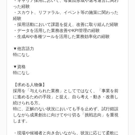
・キャリア採用において、母集団形成や選考運営に関わ
った経験

・スカウト、リファラル、イベント等の施策に関わった
経験

・採用活動において課題を捉え、改善に取り組んだ経験

・データを活用した業務改善やKPI管理の経験

・生成AIや各種ツールを活用した業務効率化の経験

▼他言語力

特になし

▼資格

特になし

【求める人物像】

採用を「与えられた業務」としてではなく、「事業を前
に進めるための手段」と捉え、自ら考え・動き・改善し
続けられる方。

特に、正解のない状況においても手を止めず、試行錯誤
しながら成果創出に向けてやり切る「挑戦志向」を重視
します。

・現場や候補者と向き合いながら、状況に応じて柔軟に