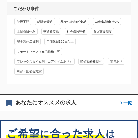
こだわり条件
学歴不問
経験者優遇
駅から徒歩5分以内
10時以降出社OK
土日祝日休み
交通費支給
社会保険完備
育児支援制度
完全週休二日制
年間休日120日以上
リモートワーク（在宅勤務）可
フレックスタイム制（コアタイムあり）
時短勤務相談可
賞与あり
研修・勉強会充実
あなたにオススメの求人
一覧