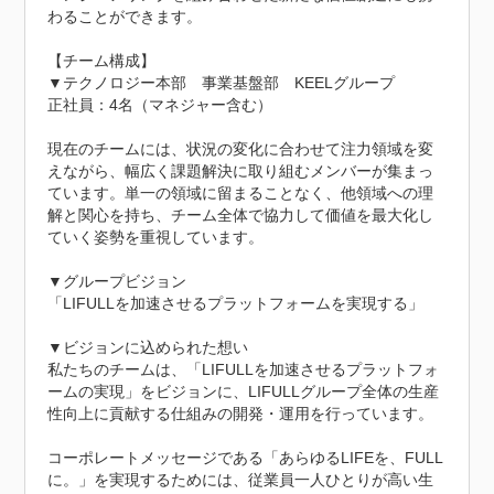
わることができます。

【チーム構成】

▼テクノロジー本部　事業基盤部　KEELグループ

正社員：4名（マネジャー含む）

現在のチームには、状況の変化に合わせて注力領域を変
えながら、幅広く課題解決に取り組むメンバーが集まっ
ています。単一の領域に留まることなく、他領域への理
解と関心を持ち、チーム全体で協力して価値を最大化し
ていく姿勢を重視しています。

▼グループビジョン

「LIFULLを加速させるプラットフォームを実現する」

▼ビジョンに込められた想い

私たちのチームは、「LIFULLを加速させるプラットフォ
ームの実現」をビジョンに、LIFULLグループ全体の生産
性向上に貢献する仕組みの開発・運用を行っています。

コーポレートメッセージである「あらゆるLIFEを、FULL
に。」を実現するためには、従業員一人ひとりが高い生