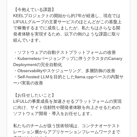
【今抱えている課題】

KEELプロジェクトの開始から約7年が経過し、現在では
LIFULLグループの主要サービスのほとんどがこの基盤上
で稼働するまでに成長しましたが、私たちはさらなる開
発者体験を実現するため、以下の例のような課題に取り
組んでいます。

・ソフトウェアの自動テストプラットフォームの改善

・Kubernetesバージョンアップに伴うクラスタのCanary 
Deploymentの完全自動化

・Observabilityやスケジューリング、多層防御の改善

・Self-hosted LLMを目的としたllama.cppベースの内製サ
ーバ実装の改善

【お任せしたいこと】

LIFULLの事業成長を加速させるプラットフォームの実現
に向け、サイト信頼性や開発者体験を向上させるための
ソフトウェア開発・導入をお任せします。

私たちのチームが扱う技術領域は、コンテナオーケスト
レーション層からアプリケーションフレームワークまで