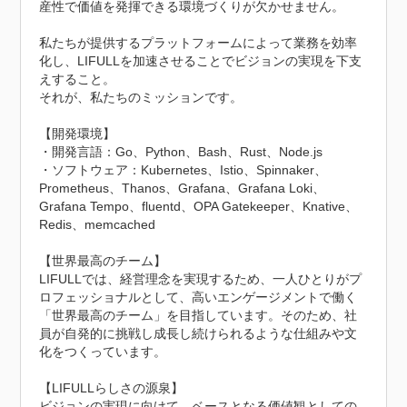
産性で価値を発揮できる環境づくりが欠かせません。

私たちが提供するプラットフォームによって業務を効率
化し、LIFULLを加速させることでビジョンの実現を下支
えすること。 

それが、私たちのミッションです。

【開発環境】

・開発言語：Go、Python、Bash、Rust、Node.js

・ソフトウェア：Kubernetes、Istio、Spinnaker、
Prometheus、Thanos、Grafana、Grafana Loki、
Grafana Tempo、fluentd、OPA Gatekeeper、Knative、
Redis、memcached

【世界最高のチーム】

LIFULLでは、経営理念を実現するため、一人ひとりがプ
ロフェッショナルとして、高いエンゲージメントで働く
「世界最高のチーム」を目指しています。そのため、社
員が自発的に挑戦し成長し続けられるような仕組みや文
化をつくっています。

【LIFULLらしさの源泉】

ビジョンの実現に向けて、ベースとなる価値観としての