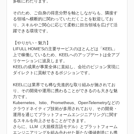
多岐にわたります。

そのため、ご自身の得意分野を軸としながらも、隣接す
る領域へ横断的に関わっていただくことを歓迎してお
り、スキルやご関心に応じて柔軟に担当領域を広げて活
躍できる環境です。

【やりがい・魅力】

LIFULL HOME'Sの主要サービスのほとんどは「KEEL」
上で稼働しているため、KEELへのアップデートは全アプ
リケーションに波及します。

KEELの成果が事業全体に直結し、会社のビジョン実現に
ダイレクトに貢献できるポジションです。

KEELには業界でも稀な先進的な取り組みが施されてお
り、その開発や運用に携わることができるのも大きな魅
力です。

Kubernetes、Istio、Prometheus、OpenTelemetryなどの
クラウドネイティブ技術が多用されており、その開発・
運用を通じてプラットフォームエンジニアリングに関す
るスキルを向上させることができます。

さらに、LLM（大規模言語モデル）とプラットフォーム
エンジニアリングを組み合わせた新たな価値創造にも携