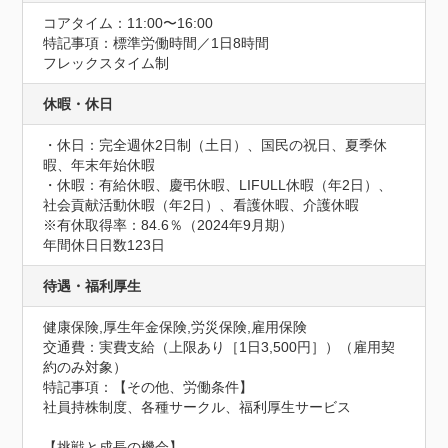
コアタイム：11:00〜16:00
特記事項：標準労働時間／1日8時間

フレックスタイム制
休暇・休日
・休日：完全週休2日制（土日）、国民の祝日、夏季休
暇、年末年始休暇

・休暇：有給休暇、慶弔休暇、LIFULL休暇（年2日）、
社会貢献活動休暇（年2日）、看護休暇、介護休暇

※有休取得率：84.6％（2024年9月期）
年間休日日数123日
待遇・福利厚生
健康保険,厚生年金保険,労災保険,雇用保険
交通費：実費支給（上限あり［1日3,500円］）（雇用契
約のみ対象）
特記事項：【その他、労働条件】

社員持株制度、各種サークル、福利厚生サービス

【挑戦と成長の機会】
