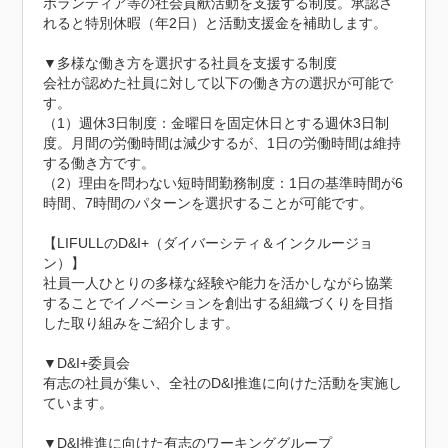
ボランティア等の社会貢献活動を支援する制度。承認さ
れると特別休暇（年2日）と活動支援金を補助します。

▼多様な働き方を選択する社員を支援する制度

会社が認めた社員に対して以下の働き方の選択が可能で
す。

（1）週休3日制度：金曜日を固定休日とする週休3日制
度。月間の労働時間は減少するが、1日の労働時間は維持
する働き方です。

（2）理由を問わない短時間勤務制度：1日の基準時間が6
時間、7時間のパターンを選択することが可能です。

【LIFULLのD&I+（ダイバーシティ＆インクルージョ
ン）】

社員一人ひとりの多様な経験や能力を活かしながら協業
することでイノベーションを創出する組織づくりを目指
した取り組みをご紹介します。

▼D&I+委員会

有志の社員が集い、全社のD&I推進に向けた活動を実施し
ています。

▼D&I推進に向けた有志のワーキンググループ
