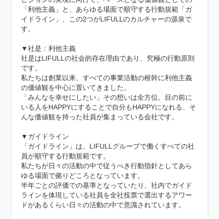
「利他主義」と、あらゆる場面で順守する行動規範「ガ
イドライン」、この2つがLIFULLのカルチャーの源泉で
す。

▼社是：利他主義

社是はLIFULLの社会的存在理由であり、究極の行動原則
です。

私たちは創業以来、すべての事業活動の根幹に利他主義
の価値観を中心に置いてきました。

「みんなを幸せにしたい」その想いは全方位。目の前に
いる人をHAPPYにすることで自分もHAPPYになれる、そ
んな価値観を持った社員が集まっている会社です。

▼ガイドライン

「ガイドライン」は、LIFULLグループで働くすべての社
員が順守する行動規範です。

私たちが日々の活動の中で従うべき行動指針としてあら
ゆる場面で拠りどころとなっています。

半年ごとの評価での基準となっていたり、社内でガイド
ラインを体現している社員を全社投票で選出するアワー
ドがあるくらい日々の活動の中で意識されています。
