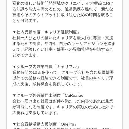
変化の激しい技術開発領域やクリエイティブ領域におけ
る知識や能力を高めるため、通常業務を離れて、新たな
技術やそのアウトプットに取り組むための時間を取るこ
とが可能です。

▼社内異動制度「キャリア選択制度」

社員一人ひとりの描いたキャリアを最大限に尊重・支援
するための制度。年2回、自身のキャリアビジョンを踏ま
えて、経験したい仕事・部署への異動希望を申請するこ
とができます。

▼グループ内兼業制度「キャリフル」

業務時間の10％を使って、グループ会社を含む所属部署
以外での業務を経験できる制度です。社員のキャリア形
成の支援、成長機会を提供しています。

▼グループ外兼業届出制度「CaRealize」

会社へ届け出た社員は条件を満たした内容であれば兼業
が可能になる制度です。キャリアの実現のために社外で
の挑戦も支援しています。

▼社会貢献活動支援制度「OneP's」
