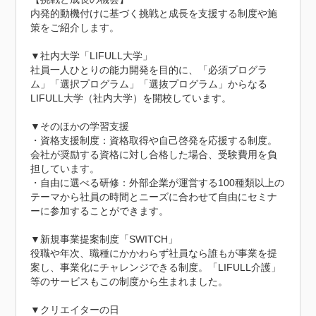
内発的動機付けに基づく挑戦と成長を支援する制度や施
策をご紹介します。

▼社内大学「LIFULL大学」

社員一人ひとりの能力開発を目的に、「必須プログラ
ム」「選択プログラム」「選抜プログラム」からなる
LIFULL大学（社内大学）を開校しています。

▼そのほかの学習支援

・資格支援制度：資格取得や自己啓発を応援する制度。
会社が奨励する資格に対し合格した場合、受験費用を負
担しています。

・自由に選べる研修：外部企業が運営する100種類以上の
テーマから社員の時間とニーズに合わせて自由にセミナ
ーに参加することができます。

▼新規事業提案制度「SWITCH」

役職や年次、職種にかかわらず社員なら誰もが事業を提
案し、事業化にチャレンジできる制度。「LIFULL介護」
等のサービスもこの制度から生まれました。

▼クリエイターの日
