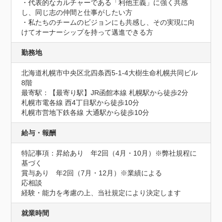
・代表的なカルチャーである「利他主義」に強く共感
し、同じ志の仲間と仕事がしたい方

・私たちのチームのビジョンにも共感し、その実現に向
けてオーナーシップを持って邁進できる方
勤務地
北海道札幌市中央区北四条西5-1-4大樹生命札幌共同ビル 
8階
最寄駅：【最寄り駅】JR函館本線 札幌駅から徒歩2分

札幌市電各線 西4丁目駅から徒歩10分

札幌市営地下鉄各線 大通駅から徒歩10分
給与・報酬
特記事項：昇給あり　年2回（4月・10月）※弊社規程に
基づく

賞与あり　年2回（7月・12月）※業績による

応相談

経験・能力を考慮の上、当社規定により決定します
就業時間