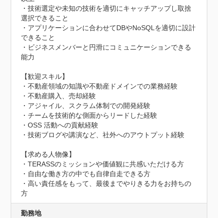
・技術選定や未知の技術を適切にキャッチアップし取捨
選択できること

・アプリケーションに合わせてDBやNoSQLを適切に設計
できること

・ビジネスメンバーと円滑にコミュニケーションできる
能力

【歓迎スキル】

・不動産領域の知識や不動産ドメインでの業務経験

・不動産購入、売却経験

・アジャイル、スクラム体制での開発経験

・チームを技術的な側面からリードした経験

・OSS 活動への貢献経験

・技術ブログや講演など、社外へのアウトプット経験

【求める人物像】

・TERASSのミッションや価値観に共感いただける方

・自由な働き方の中でも自律自走できる方

・高い責任感をもって、最後までやりきる力をお持ちの
方
勤務地