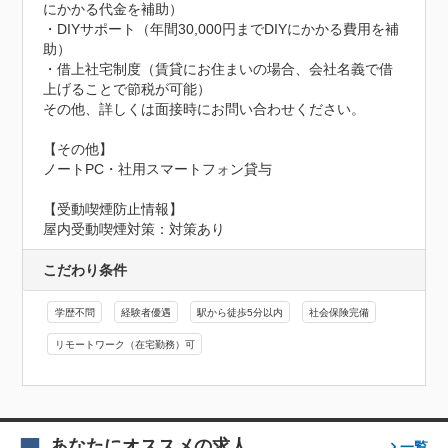
にかかる代金を補助）

・DIYサポート（年間30,000円までDIYにかかる費用を補
助）

・借上社宅制度（賃貸にお住まいの場合、会社名義で借
上げることで節税が可能）

その他、詳しくは面接時にお問い合わせください。

【その他】

ノートPC・社用スマートフォン貸与
【受動喫煙防止情報】
屋内受動喫煙対策：対策あり
こだわり条件
学歴不問
経験者優遇
駅から徒歩5分以内
社会保険完備
リモートワーク（在宅勤務）可
あなたにオススメの求人
一覧