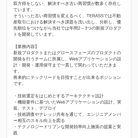
双方得をしない、解決すべき古い商習慣が数多く存在し
ています。

そういった古い商習慣を変えるべく、TERASSでは不動
産取引における解決すべき課題を洗い出し、分析し、優
先順位をつけながら当社では年間2～3つの新規プロダク
トを開発しています。

【業務内容】

新規プロダクトまたはグロースフェーズのプロダクトの
開発を行うチームに所属し、Webアプリケーションの設
計・開発・運用保守まで一貫して関わっていただきま
す。

将来的にテックリードを目指すことが出来るポジション
です。

・技術選定をはじめとするアーキテクチャ設計

・機能要件に基づいたWebアプリケーションの設計、実
装、テスト、デプロイ

・技術調査やナレッジ共有を通じて、エンジニアメンバ
ー相互のスキル向上を図る

・テクノロジードリブンな開発効率向上施策の提案と実
践
