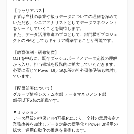
【キャリアパス】

まずは当社の事業や扱うデータについての理解を深めて
いただき、シニアアナリストとしてデータマネジメント
をリードしていくことを期待します。

また、データ活用推進のプロとして、部門横断プロジェ
クトのPMとしてもキャリア構築することが可能です。

【教育体制・研修制度】

OJTを中心に、既存ダッシュボード／データ定義の理解
から入り、担当領域を段階的に拡大していただきます。

必要に応じてPower BI／SQL等の社外研修受講も検討し
ています。

【配属部署について】

グループ情報システム本部 データマネジメント部

部長以下5名の組織です。

▼ミッション

データ品質の担保とKPI可視化により、全社の意思決定と
業務改善を加速しデータ定義の標準化とPower BI活用の
拡大、運用自動化の推進を目指します。
