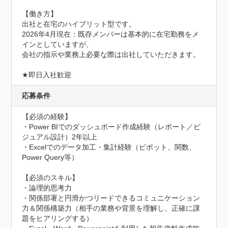
【働き方】

出社と在宅のハイブリット型です。

2026年4月現在：既存メンバーは基本的に在宅勤務をメ
インとしていますが、

会社の指示や業務上必要な際は出社していただきます。

★即日入社歓迎
応募条件
【必須の経験】

・Power BIでのダッシュボード作成経験（レポート／ビ
ジュアル設計）2年以上

・Excelでのデータ加工・集計経験（ピボット、関数、
Power Query等）

【必須のスキル】

・論理的思考力

・関係部署と円滑かつリードできるコミュニケーション
力＆関係構築力（相手の業務や背景を理解し、正確に課
題をヒアリングする）
