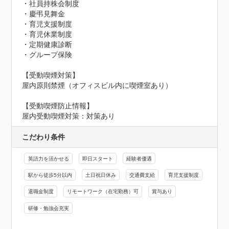
・社員持株会制度

・慶弔見舞金

・育児支援制度

・育児休業制度

・定期健康診断

・グループ保険

【受動喫煙対策】

屋内原則禁煙（オフィスビル内に喫煙室あり）
【受動喫煙防止情報】
屋内受動喫煙対策：対策あり
こだわり条件
英語力を活かせる
即日スタート
経験者優遇
駅から徒歩5分以内
土日祝日休み
交通費支給
育児支援制度
退職金制度
リモートワーク（在宅勤務）可
賞与あり
研修・勉強会充実