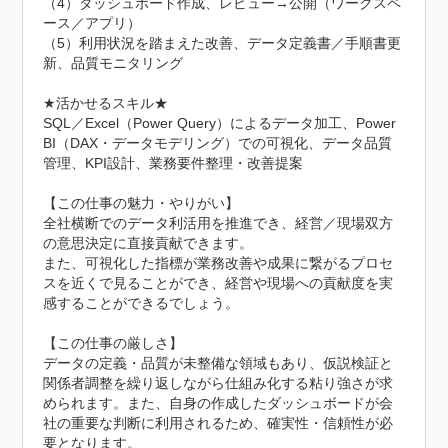
（4）ダッシュボード作成、レビュー→公開（ワークスペ
ース／アプリ）

（5）利用状況を踏まえた改善、データ定義書／手順書更
新、品質モニタリング

★活かせるスキル★

SQL／Excel（Power Query）によるデータ加工、Power 
BI（DAX・データモデリング）での可視化、データ品質
管理、KPI設計、業務要件整理・改善提案

【この仕事の魅力・やりがい】

全社横断でのデータ利活用を推進でき、経営／現場双方
の意思決定に直接貢献できます。

また、可視化した指標が業務改善や成果に繋がるプロセ
スを近くで見ることができ、経営や現場への貢献度を実
感することができるでしょう。

【この仕事の厳しさ】

データの定義・品質が未整備な領域もあり、仮説検証と
関係者調整を繰り返しながら仕組み化する粘り強さが求
められます。また、自身の作成したダッシュボードが会
社の重要な判断に利用されるため、確実性・信頼性が必
要となります。
