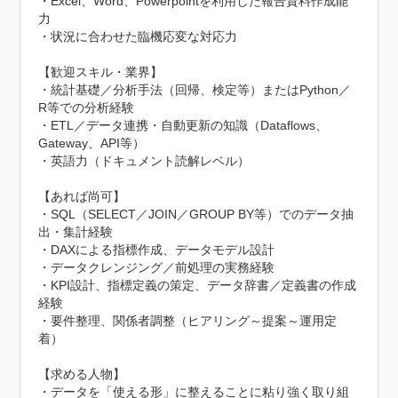
・Excel、Word、Powerpointを利用した報告資料作成能
力

・状況に合わせた臨機応変な対応力

【歓迎スキル・業界】

・統計基礎／分析手法（回帰、検定等）またはPython／
R等での分析経験

・ETL／データ連携・自動更新の知識（Dataflows、
Gateway、API等）

・英語力（ドキュメント読解レベル）

【あれば尚可】

・SQL（SELECT／JOIN／GROUP BY等）でのデータ抽
出・集計経験

・DAXによる指標作成、データモデル設計

・データクレンジング／前処理の実務経験

・KPI設計、指標定義の策定、データ辞書／定義書の作成
経験

・要件整理、関係者調整（ヒアリング～提案～運用定
着）

【求める人物】

・データを「使える形」に整えることに粘り強く取り組