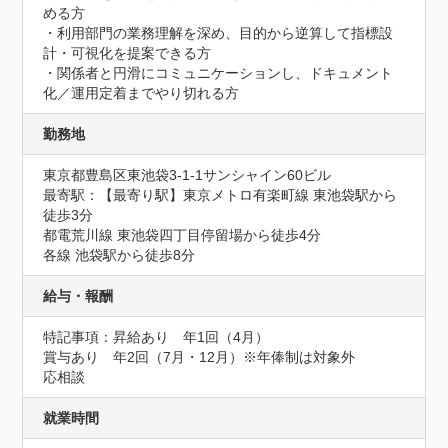
める方

・利用部門の業務理解を深め、目的から逆算して指標設
計・可視化を提案できる方

・関係者と円滑にコミュニケーションし、ドキュメント
化／運用定着までやり切れる方
勤務地
東京都豊島区東池袋3-1-1サンシャイン60ビル
最寄駅：【最寄り駅】東京メトロ有楽町線 東池袋駅から
徒歩3分

都電荒川線 東池袋四丁目停留場から徒歩4分

各線 池袋駅から徒歩8分
給与・報酬
特記事項：昇給あり　年1回（4月）

賞与あり　年2回（7月・12月）※年俸制は対象外

応相談
就業時間