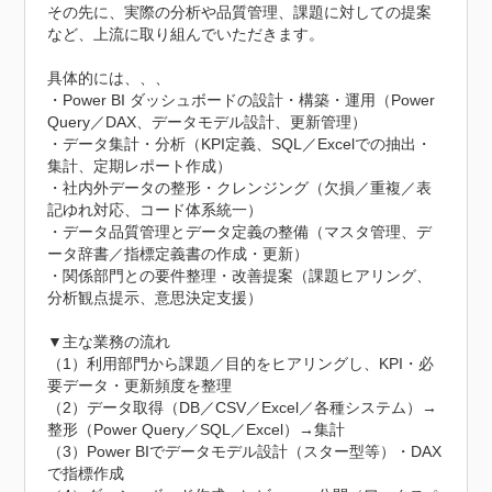
その先に、実際の分析や品質管理、課題に対しての提案
など、上流に取り組んでいただきます。

具体的には、、、

・Power BI ダッシュボードの設計・構築・運用（Power 
Query／DAX、データモデル設計、更新管理）

・データ集計・分析（KPI定義、SQL／Excelでの抽出・
集計、定期レポート作成）

・社内外データの整形・クレンジング（欠損／重複／表
記ゆれ対応、コード体系統一）

・データ品質管理とデータ定義の整備（マスタ管理、デ
ータ辞書／指標定義書の作成・更新）

・関係部門との要件整理・改善提案（課題ヒアリング、
分析観点提示、意思決定支援）

▼主な業務の流れ

（1）利用部門から課題／目的をヒアリングし、KPI・必
要データ・更新頻度を整理

（2）データ取得（DB／CSV／Excel／各種システム）→
整形（Power Query／SQL／Excel）→集計

（3）Power BIでデータモデル設計（スター型等）・DAX
で指標作成
