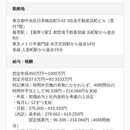
勤務地
東京都中央区日本橋浜町3-42-3住友不動産浜町ビル（受
付7階）
最寄駅：【最寄り駅】都営地下鉄新宿線 浜町駅から徒歩
8分

東京メトロ半蔵門線 水天宮前駅から徒歩14分

各線 人形町駅から徒歩15分
給与・報酬
想定年収450万円〜1000万円
想定月収37.5万円〜83.3333万円
特記事項：時間外労働の有無にかかわらず、45時間分の
時間外手当として96,338円～214,084円を支給

・年収：前職給与と社内規程を考慮の上決定

・毎月1／12ずつ支給

・月額：375,000～833,333円

（内訳）基本給：278,662～619,250円

　　　　固定残業代：96,338～214,084円（45時間相
当）
