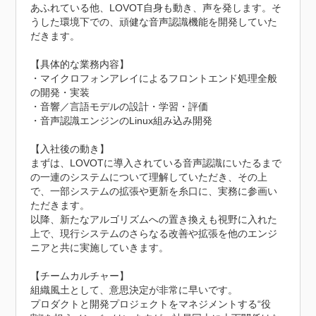
あふれている他、LOVOT自身も動き、声を発します。そ
うした環境下での、頑健な音声認識機能を開発していた
だきます。

【具体的な業務内容】

・マイクロフォンアレイによるフロントエンド処理全般
の開発・実装

・音響／言語モデルの設計・学習・評価

・音声認識エンジンのLinux組み込み開発

【入社後の動き】

まずは、LOVOTに導入されている音声認識にいたるまで
の一連のシステムについて理解していただき、その上
で、一部システムの拡張や更新を糸口に、実務に参画い
ただきます。

以降、新たなアルゴリズムへの置き換えも視野に入れた
上で、現行システムのさらなる改善や拡張を他のエンジ
ニアと共に実施していきます。

【チームカルチャー】

組織風土として、意思決定が非常に早いです。

プロダクトと開発プロジェクトをマネジメントする“役