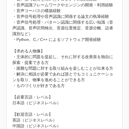
・音声認識フレームワークやエンジンの開発・利用経験

・音声コーパスの構築経験

・音声信号処理や音声認識に関係する論文の執筆経験

・音声信号処理・パターン認識に関係する広い知識（音
声認識、音声区間検出、音源位置推定、音源分離、話者
識別など）

・Python、C／C++ によるソフトウェア開発経験

【求める人物像】

・主体的に問題を提起し、それに対する改善策を独自に
探索・提案できる方

・困難な問題に対する取り組みを楽しむことが出来る方

・解決に相談が必要であれば誰とでもコミュニケーショ
ンを取り、物事を進めることができる方

・ものづくりが好きである方

【必要言語・レベル】

日本語（ビジネスレベル）

【歓迎言語・レベル】

英語（ビジネスレベル）

中国語（ビジネスレベル）