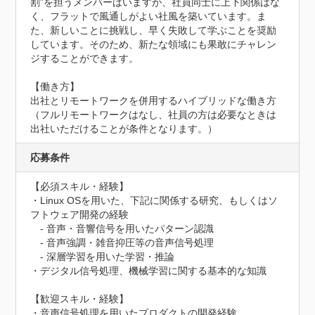
割”を担うメンバーはいますが、社員同士に上下関係はな
く、フラットで風通しがよい社風を築いています。ま
た、新しいことに挑戦し、早く失敗して学ぶことを奨励
しています。そのため、新たな領域にも果敢にチャレン
ジすることができます。

【働き方】

出社とリモートワークを併用するハイブリッドな働き方

（フルリモートワークはなし、社員の方は必要なときは
出社いただけることが条件となります。）
応募条件
【必須スキル・経験】

・Linux OSを用いた、下記に関係する研究、もしくはソ
フトウェア開発の経験

　- 音声・音響信号を用いたパターン認識

　- 音声強調・雑音抑圧等の音声信号処理

　- 深層学習を用いた学習・推論

・デジタル信号処理、機械学習に関する基本的な知識

【歓迎スキル・経験】

・音声信号処理を用いたプロダクトの開発経験
