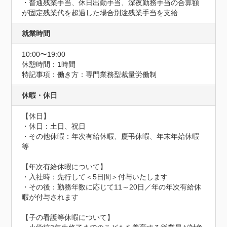
・普通残業手当、休日出勤手当、深夜勤務手当の合算額
が固定残業代を超過した場合別途残業手当を支給
就業時間
10:00〜19:00
休憩時間：1時間
特記事項：働き方：専門業務型裁量労働制
休暇・休日
【休日】

・休⽇：⼟⽇、祝⽇

・その他休暇：年次有給休暇、慶弔休暇、年末年始休暇 
等

【年次有給休暇について】

・入社時：先行して＜5日間＞付与いたします

・その後：勤務年数に応じて11～20日／年の年次有給休
暇が付与されます

【子の看護等休暇について】
