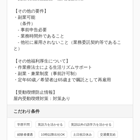
【その他の要件】

・副業可能

　（条件）

　- 事前申告必要

　- 業務時間外であること

　- 他社に雇用されないこと（業務委託契約等であるこ
と）

【その他福利厚生について】

・作業療法士による生活リズムサポート

・副業・兼業制度（事前許可制）

・定年60歳／希望者は65歳まで嘱託として再雇用
【受動喫煙防止情報】
屋内受動喫煙対策：対策あり
こだわり条件
学歴不問
英語力を活かせる
英語以外の語学力を活かせる
経験者優遇
10時以降出社OK
土日祝日休み
交通費支給