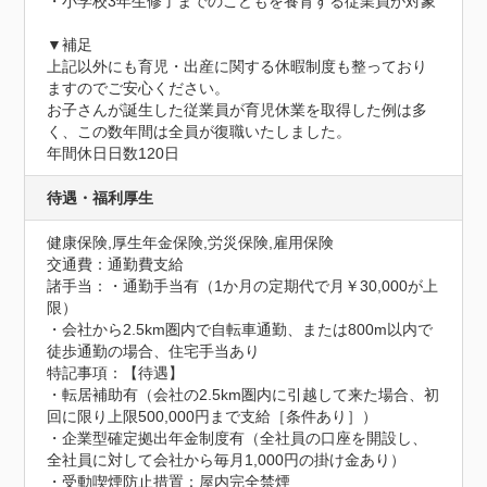
・小学校3年生修了までのこどもを養育する従業員が対象

▼補足

上記以外にも育児・出産に関する休暇制度も整っており
ますのでご安心ください。

お子さんが誕生した従業員が育児休業を取得した例は多
く、この数年間は全員が復職いたしました。
年間休日日数120日
待遇・福利厚生
健康保険,厚生年金保険,労災保険,雇用保険
交通費：通勤費支給
諸手当：・通勤手当有（1か月の定期代で月￥30,000が上
限）

・会社から2.5km圏内で自転車通勤、または800m以内で
徒歩通勤の場合、住宅手当あり
特記事項：【待遇】

・転居補助有（会社の2.5km圏内に引越して来た場合、初
回に限り上限500,000円まで支給［条件あり］）

・企業型確定拠出年金制度有（全社員の口座を開設し、
全社員に対して会社から毎月1,000円の掛け金あり）

・受動喫煙防⽌措置：屋内完全禁煙
