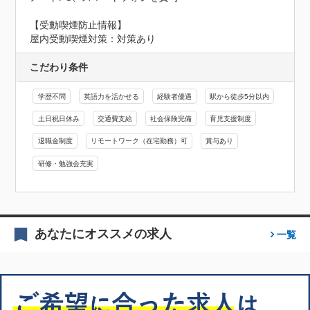
【受動喫煙防止情報】
屋内受動喫煙対策：対策あり
こだわり条件
学歴不問
英語力を活かせる
経験者優遇
駅から徒歩5分以内
土日祝日休み
交通費支給
社会保険完備
育児支援制度
退職金制度
リモートワーク（在宅勤務）可
賞与あり
研修・勉強会充実
あなたにオススメの求人
一覧