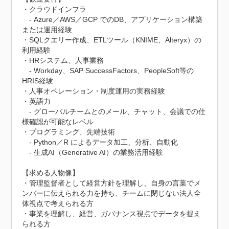
・クラウドインフラ

　- Azure／AWS／GCP でのDB、アプリケーション構築
または運用経験

・SQLクエリー作成、ETLツール（KNIME、Alteryx）の
利用経験

・HRシステム、人事業務

　- Workday、SAP SuccessFactors、PeopleSoft等の
HRIS経験

・人事オペレーション・制度運用の実務経験

・英語力

　- グローバルチームとのメール、チャット、会議での仕
様確認が可能なレベル

・プログラミング、先端技術

　- Python／R によるデータ加工、分析、自動化

　- 生成AI（Generative AI）の業務活用経験

【求める人物像】

・管理監督者として経営方針を理解し、自身の言葉でメ
ンバーに伝えられる力を持ち、チームに閉じない法人全
体視点で考えられる方

・事業を理解し、経営、ガバナンス視点でデータを捉え
られる方
