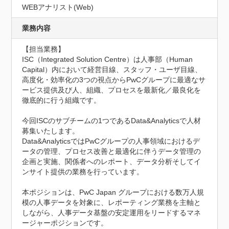
WEBアナリスト(Web)
業務内容
【担当業務】

ISC（Integrated Solution Centre）は人事部（Human 
Capital）内において経営目線、スタッフ・ユーザ目線、
高度化・効率化の3つの視点からPwCグループに最適なサ
ービス提供及び人、組織、プロセスを最新化／最良化を
徹底的に行う組織です。

今回ISCのサブチームの1つであるData&Analyticsで人材
募集いたします。

Data&AnalyticsではPwCグループの人事領域におけるデ
ータの管理、プロセス改善と最適化に伴うデータ管理の
企画と実施、関係者へのレポート、データ分析そしてイ
ンサイト提供の業務を行っています。

本ポジションは、PwC Japan グループにおける数万人規
模の人事データを対象に、レポーティング業務を主軸と
しながら、人事データ基盤の安定運用をリードするマネ
ージャーポジションです。
