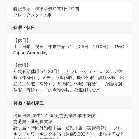
特記事項：標準労働時間1日7時間

フレックスタイム制
休暇・休日
【休日】

土、日曜、祝日、年末年始（12月29日～1月3日）、PwC 
Japan Group day

【休暇】

年次有給休暇（年20日）、リフレッシュ・ヘルスケア休
暇（年5日）、メディカル休暇、慶弔休暇、試験休暇、出
産特別休暇（有給）、育児特別休暇（有給）、介護特別
休暇（有給）、子の看護休暇、公傷休暇など
待遇・福利厚生
健康保険,厚生年金保険,労災保険,雇用保険
交通費：通勤費支給
諸手当：時間外勤務手当、通勤手当（実費精算）、フレ
キシブルワーキング手当（月額5,000円）、出張手当など