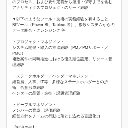
のプロセス、および要件定義から運用・保守までを含む
アナリティクスプロジェクトのリード経験

▼以下のようなツール・技術の実務経験を有すること

BIツール（Power BI、Tableau等）、複数システムからの
データ統合・クレンジング 等

・プロジェクトマネジメント

システム開発・導入の推進経験（PM／PMサポート／
PMO）

複数案件の同時推進における優先順位設定、リソース管
理経験

・ステークホルダー／ベンダーマネジメント

経営層、人事、IT等、多様なステークホルダーとの折
衝、合意形成経験

ベンダーの品質・進捗・課題管理経験

・ピープルマネジメント

メンバーの育成、評価経験

経営方針をチームの行動に落とし込める言語化力

【歓迎要件】
