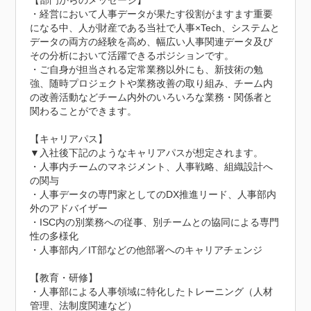
【部門からのメッセージ】

・経営において人事データが果たす役割がますます重要
になる中、人が財産である当社で人事×Tech、システムと
データの両方の経験を高め、幅広い人事関連データ及び
その分析において活躍できるポジションです。

・ご自身が担当される定常業務以外にも、新技術の勉
強、随時プロジェクトや業務改善の取り組み、チーム内
の改善活動などチーム内外のいろいろな業務・関係者と
関わることができます。

【キャリアパス】

▼入社後下記のようなキャリアパスが想定されます。

・人事内チームのマネジメント、人事戦略、組織設計へ
の関与

・人事データの専門家としてのDX推進リード、人事部内
外のアドバイザー

・ISC内の別業務への従事、別チームとの協同による専門
性の多様化

・人事部内／IT部などの他部署へのキャリアチェンジ

【教育・研修】

・人事部による人事領域に特化したトレーニング（人材
管理、法制度関連など）
