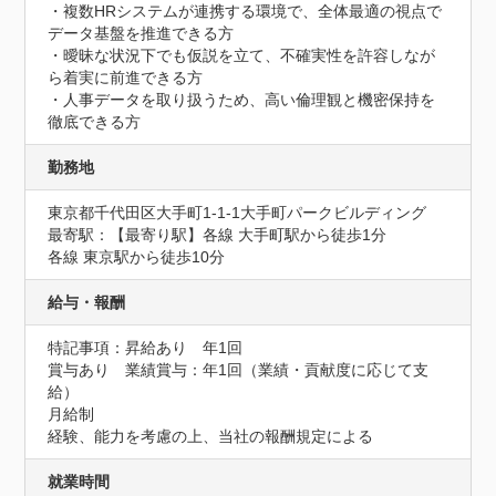
・複数HRシステムが連携する環境で、全体最適の視点で
データ基盤を推進できる方

・曖昧な状況下でも仮説を立て、不確実性を許容しなが
ら着実に前進できる方

・人事データを取り扱うため、高い倫理観と機密保持を
徹底できる方
勤務地
東京都千代田区大手町1-1-1大手町パークビルディング
最寄駅：【最寄り駅】各線 大手町駅から徒歩1分

各線 東京駅から徒歩10分
給与・報酬
特記事項：昇給あり　年1回

賞与あり　業績賞与：年1回（業績・貢献度に応じて支
給）

月給制

経験、能力を考慮の上、当社の報酬規定による
就業時間