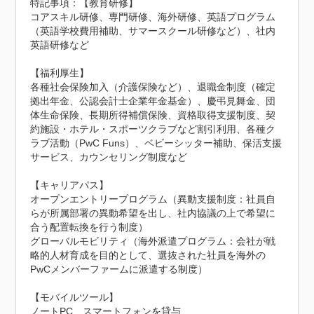
特記事項：【教育研修】

コアスキル研修、専門研修、海外研修、英語プログラム
（英語学校費用補助、サマースクール研修など）、社内
英語研修など

【福利厚生】

各種社会保険加入（介護保険など）、退職金制度（確定
拠出年金、公認会計士企業年金基金）、慶弔見舞金、団
体生命保険、長期所得補償保険、資格取得支援制度、契
約施設・ホテル・スポーツクラブなど割引利用、各種ク
ラブ活動（PwC Funs）、ベビーシッター補助、保活支援
サービス、カウンセリング制度など

【キャリアパス】

オープンエントリープログラム（異動支援制度：社員自
らが所属部署の異動希望を出し、社内協議の上で希望に
合う配置転換を行う制度）

グローバルモビリティ（海外派遣プログラム：会社が戦
略的人材育成を目的として、選抜された社員を海外の
PwCメンバーファームに派遣する制度）

【モバイルツール】

ノートPC、スマートフォンを貸与