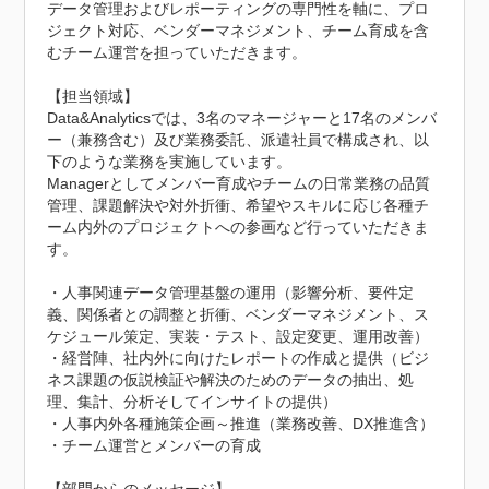
データ管理およびレポーティングの専門性を軸に、プロ
ジェクト対応、ベンダーマネジメント、チーム育成を含
むチーム運営を担っていただきます。

【担当領域】

Data&Analyticsでは、3名のマネージャーと17名のメンバ
ー（兼務含む）及び業務委託、派遣社員で構成され、以
下のような業務を実施しています。

Managerとしてメンバー育成やチームの日常業務の品質
管理、課題解決や対外折衝、希望やスキルに応じ各種チ
ーム内外のプロジェクトへの参画など行っていただきま
す。

・人事関連データ管理基盤の運用（影響分析、要件定
義、関係者との調整と折衝、ベンダーマネジメント、ス
ケジュール策定、実装・テスト、設定変更、運用改善）

・経営陣、社内外に向けたレポートの作成と提供（ビジ
ネス課題の仮説検証や解決のためのデータの抽出、処
理、集計、分析そしてインサイトの提供）

・人事内外各種施策企画～推進（業務改善、DX推進含）

・チーム運営とメンバーの育成
