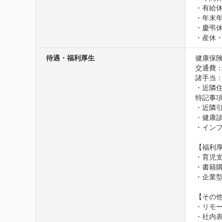
・有給休
・年末年
・慶弔休
・産休
待遇・福利厚生
健康保険
交通費
諸手当：
・近隣
特記事項
・近隣引
・健康診
・インフ
【福利厚
・育児支
・書籍購
・企業型
【その他
・リモー
・社内表