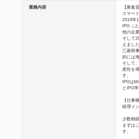
業務内容
【募集背
スマート
2019
IPO（
他の企
そして2
えました
三菱商
的には
そして、
産性を
す。

IPOは
とIPO
【仕事概
経理メン
少数精
まずはこ
す。
