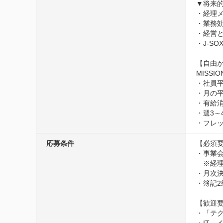
▼将来的
・経理メ
・業務効
・経営と
・J-S
【自由か
MISS
・社員平
・月の平
・有給消
・週3～
・フレッ
応募条件
【必須要件
・事業会
　※経
・月次決
・簿記2
【歓迎要
・「テク