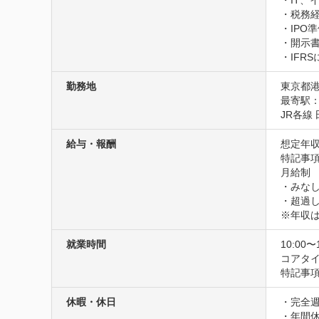
・IT、
・税務経
・IPO準
・開示書
・IFR
勤務地
東京都港区
最寄駅：
JR各線
給与・報酬
想定年収
特記事項
月給制

・みなし
・超過し
※年収
就業時間
10:00〜
コアタイム
特記事
休暇・休日
・完全週
・年間休