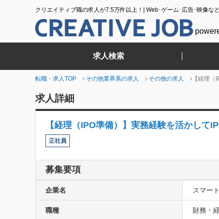
クリエイティブ職の求人が7.5万件以上！| Web･ゲーム･広告･映像な
power
求人検索
転職・求人TOP
その他業界系の求人
その他の求人
【経理（
求人詳細
【経理（IPO準備）】実務経験を活かして
正社員
募集要項
企業名
スマー
職種
財務・経