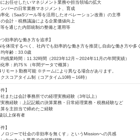
にお任せしたいマネジメント業務や担当領域の拡大

ンバーの日常業務マネジメント、育成

率化（SaaSツール等を活用したオペレーション改善）の主導

の会計・税務議論による企業価値向上

OX等を通じた内部統制の整備と運用等

つ効率的な働き方を追求】

IONを体現するべく、社内でも効率的な働き方を推奨し自由な働き方や多
均年齢：33.0歳

均残業時間：11.32時間（2023年12月～2024年11月の年間実績）

化率：約75％（年間データで概算）

4リモート勤務可能 ※チームにより異なる場合があります。

クスコアタイム制（コアタイム10時～16時）
】  

社または会計事務所での経理実務経験（3年以上）

理実務経験：上記記載の決算業務・日常経理業務・税務経験など

算を主担当で締めたご経験

級以上保有者

件】

ノロジーで社会の非効率を無くす」というMissionへの共感
