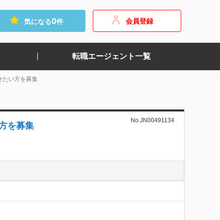
0
会員登録
気になる
件
転職エージェント一覧
せたい方を募集
No.JN00491134
い方を募集