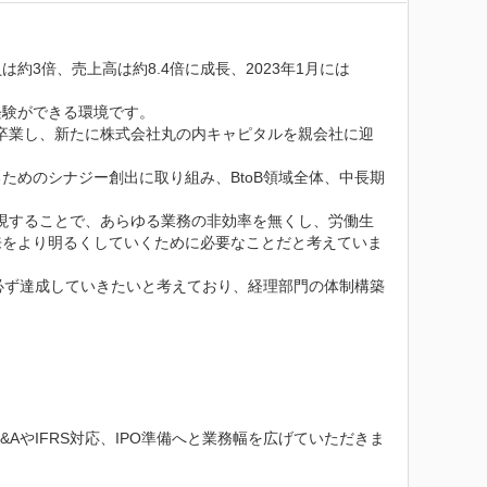
約3倍、売上高は約8.4倍に成長、2023年1月には
験ができる環境です。

を卒業し、新たに株式会社丸の内キャピタルを親会社に迎
ためのシナジー創出に取り組み、BtoB領域全体、中長期
を実現することで、あらゆる業務の非効率を無くし、労働生
来をより明るくしていくために必要なことだと考えていま
めに必ず達成していきたいと考えており、経理部門の体制構築
やIFRS対応、IPO準備へと業務幅を広げていただきま