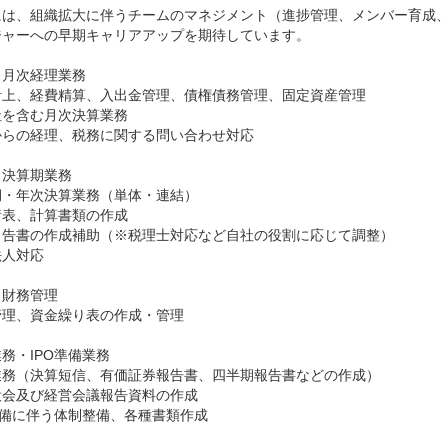
には、組織拡大に伴うチームのマネジメント（進捗管理、メンバー育成
ャーへの早期キャリアアップを期待しています。

月次経理業務

計上、経費精算、入出金管理、債権債務管理、固定資産管理

を含む月次決算業務

らの経理、税務に関する問い合わせ対応

決算期業務

・年次決算業務（単体・連結）

表、計算書類の作成

申告書の作成補助（※税理士対応など自社の役割に応じて調整）

人対応

財務管理

理、資金繰り表の作成・管理

務・IPO準備業務

業務（決算短信、有価証券報告書、四半期報告書などの作成）

会及び経営会議報告資料の作成

準備に伴う体制整備、各種書類作成
