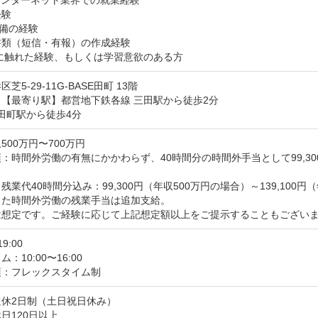
インターネット業界での就業経験

験

備の経験

類（短信・有報）の作成経験

Sに触れた経験、もしくは学習意欲のある方
芝5-29-11G-BASE田町 13階
【最寄り駅】都営地下鉄各線 三田駅から徒歩2分

 田町駅から徒歩4分
500万円〜700万円
：時間外労働の有無にかかわらず、40時間分の時間外手当として99,300円～
残業代40時間分込み：99,300円（年収500万円の場合）～139,100円（
た時間外労働の残業手当は追加支給。

は想定です。ご経験に応じて上記想定額以上をご提示することもござい
19:00
：10:00〜16:00
項：フレックスタイム制
休2日制（土日祝日休み）

日120日以上
