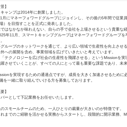
景】

キャンプは2014年に創業しました。

年11月にマネーフォワードグループにジョインし、その後の5年間で従業員は
上場）を目指すことを正式に発表しました。

業ではなかなか味わえない、自らの手で会社を上場させるという貴重な経
025年11月、スマートキャンプグループはマネーフォワードグループ
。

事グループのネットワークを通じて、より広い領域で生産性を向上させる
海外への展開を含め、事業領域を広げていきたいと考えています。

「テクノロジーを広げ社会の生産性を飛躍させる」というMission
飛躍させていくことが、すべての人にとって最も重要な課題であり、未
Missionを実現するための通過点ですが、成長を大きく加速させるた
準備を一緒に取り組んでいける方を募集しております。

要】

バーとして下記業務をお任せいたします。

鋭のスモールチームのため、一人ひとりの裁量が大きいのが特徴です。

れまでのご経験を活かせる実務からスタートし、段階的に開示業務、M&A