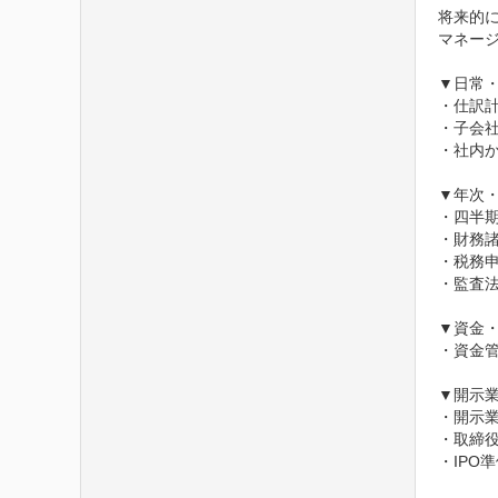
将来的
マネージ
▼日常・
・仕訳
・子会社
・社内か
▼年次・
・四半期
・財務諸
・税務
・監査法
▼資金・
・資金管
▼開示業
・開示
・取締役
・IPO