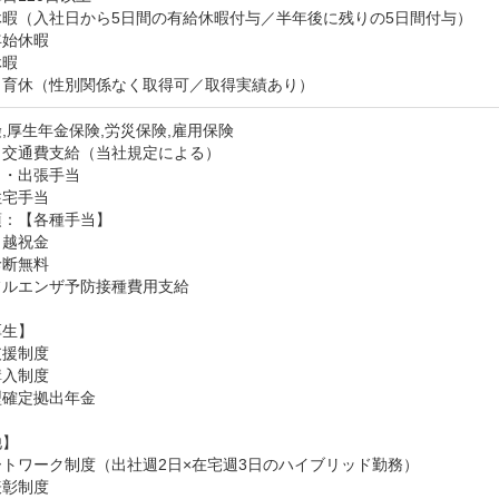
暇（入社日から5日間の有給休暇付与／半年後に残りの5日間付与）

始休暇

暇

・育休（性別関係なく取得可／取得実績あり）
,厚生年金保険,労災保険,雇用保険
：交通費支給（当社規定による）
・出張手当

住宅手当
：【各種手当】

越祝金

断無料

ルエンザ予防接種費用支給

生】

援制度

入制度

確定拠出年金

】

トワーク制度（出社週2日×在宅週3日のハイブリッド勤務）

彰制度
