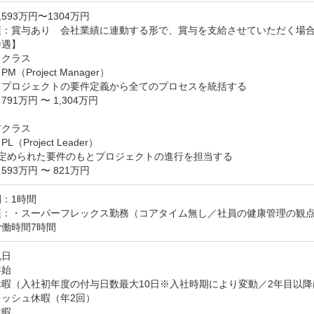
593万円〜1304万円
項：賞与あり　会社業績に連動する形で、賞与を支給させていただく場合
遇】

クラス

（Project Manager）

　プロジェクトの要件定義から全てのプロセスを統括する

91万円 〜 1,304万円

クラス

（Project Leader）

 定められた要件のもとプロジェクトの進行を担当する

93万円 〜 821万円
：1時間
：・スーパーフレックス勤務（コアタイム無し／社員の健康管理の観点か
働時間7時間
日

始

暇（入社初年度の付与日数最大10日※入社時期により変動／2年目以降は1
ッシュ休暇（年2回）

暇
