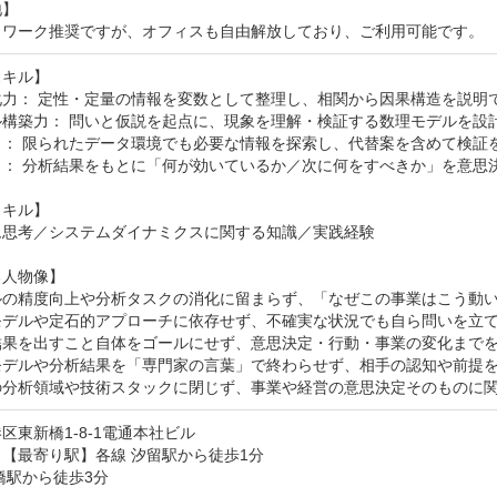
	

トワーク推奨ですが、オフィスも自由解放しており、ご利用可能です。
キル】

力： 定性・定量の情報を変数として整理し、相関から因果構造を説明で
構築力： 問いと仮説を起点に、現象を理解・検証する数理モデルを設計
： 限られたデータ環境でも必要な情報を探索し、代替案を含めて検証を
： 分析結果をもとに「何が効いているか／次に何をすべきか」を意思決
キル】

ム思考／システムダイナミクスに関する知識／実践経験

人物像】

ルの精度向上や分析タスクの消化に留まらず、「なぜこの事業はこう動い
モデルや定石的アプローチに依存せず、不確実な状況でも自ら問いを立て
結果を出すこと自体をゴールにせず、意思決定・行動・事業の変化までを
モデルや分析結果を「専門家の言葉」で終わらせず、相手の認知や前提を
の分析領域や技術スタックに閉じず、事業や経営の意思決定そのものに
区東新橋1-8-1電通本社ビル
【最寄り駅】各線 汐留駅から徒歩1分

橋駅から徒歩3分