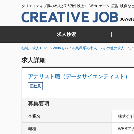
クリエイティブ職の求人が7.5万件以上！| Web･ゲーム･広告･映像な
power
求人検索
転職・求人TOP
Web/モバイル業界系の求人
その他の求人
ア
求人詳細
アナリスト職（データサイエンティスト）
正社員
募集要項
企業名
株式会
職種
WEBア