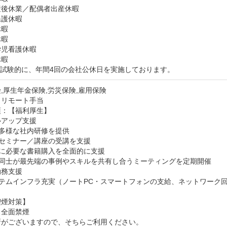
後休業／配偶者出産休暇

護休暇

暇

暇

児看護休暇

暇

他試験的に、年間4回の会社公休日を実施しております。
,厚生年金保険,労災保険,雇用保険
：リモート手当
：【福利厚生】	

アップ支援

種多様な社内研修を提供

外セミナー／講座の受講を支援

務に必要な書籍購入を全面的に支援

員同士が最先端の事例やスキルを共有し合うミーティングを定期開催

務支援

ステムインフラ充実（ノートPC・スマートフォンの支給、ネットワーク回
煙対策】	

全面禁煙

所がございますので、そちらご利用ください。