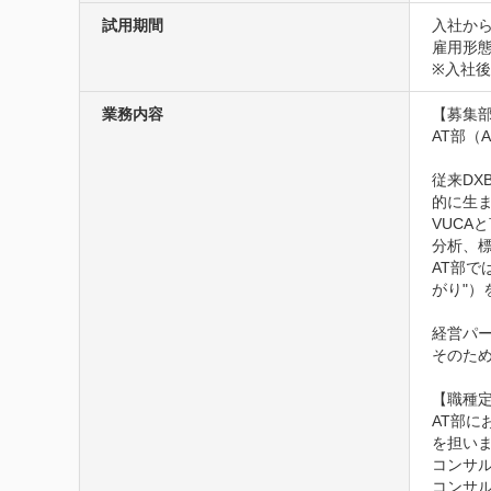
試用期間
入社から
雇用形態
※入社後
業務内容
【募集部署
AT部（
従来D
的に生ま
VUC
分析、
AT部
がり"
経営パ
そのた
【職種定
AT部
を担いま
コンサ
コンサ