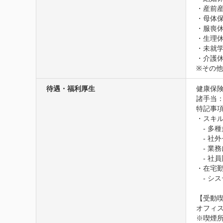
・産前産
・母体保
・服喪休
・生理休
・未就学
・介護休
※その
待遇・福利厚生
健康保険
諸手当
特記事項
・スキル
　- 多
　- 社
　- 業
　- 社
・在宅勤
　- シ
【受動喫
オフィス
※喫煙