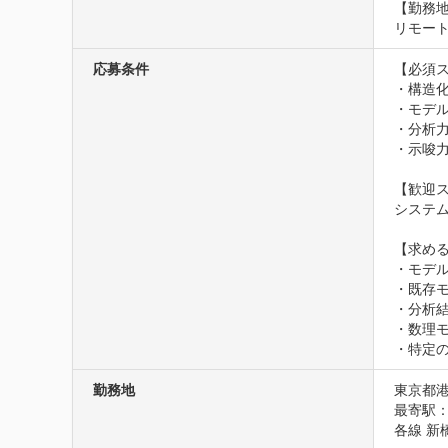
【勤務地】
リモー
応募条件
【必須ス
・構造化
・モデル
・分析力
・示唆力
【歓迎ス
システ
【求める
・モデ
・既存
・分析
・数理
・特定
勤務地
東京都港
最寄駅：
各線 新