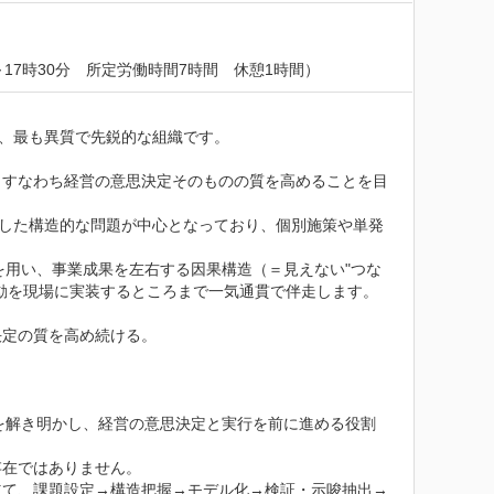
17時30分　所定労働時間7時間　休憩1時間）
がった、最も異質で先鋭的な組織です。

、すなわち経営の意思決定そのものの質を高めることを目
とした構造的な問題が中心となっており、個別施策や単発
を用い、事業成果を左右する因果構造（＝見えない"つな
動を現場に実装するところまで一気通貫で伴走します。

定の質を高め続ける。

を解き明かし、経営の意思決定と実行を前に進める役割
在ではありません。

立て、課題設定→構造把握→モデル化→検証・示唆抽出→