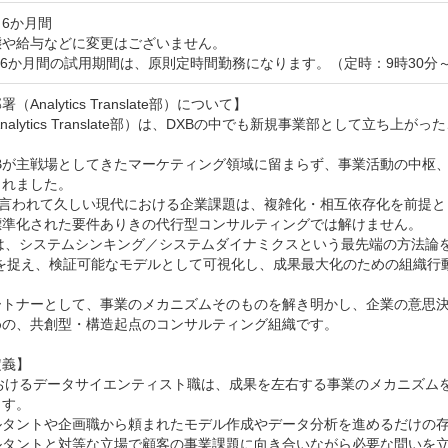
6か月間
や給与などに変更はございません。

6か月間の試用期間は、原則定時間勤務になります。（定時：9時30分～
（Analytics Translate部）について】

Analytics Translate部）は、DXBの中でも新規事業部として立ち上
XBが主戦場としてきたマーケティング領域に留まらず、事業活動の中枢
れました。

Aと言われて久しい現代における企業課題は、複雑化・相互依存化を前提
標準化された要件ありきの代行型コンサルティングでは解けません。

では、システムシンキング／システムダイナミクスという最先端の方法論
）を捉え、検証可能なモデルとして可視化し、成果最大化のための組織行
ートナーとして、事業のメカニズムそのものを解き明かし、企業の意思決
めの、共創型・構造起点のコンサルティング組織です。

義】

におけるデータサイエンティスト職は、成果を左右する事業のメカニズム
す。

ルタントや企画職から頼まれたモデル作成やデータ分析を進めるだけの存
ルタントと対等な立場で顧客の事業課題に向き合いながら必要な問いを