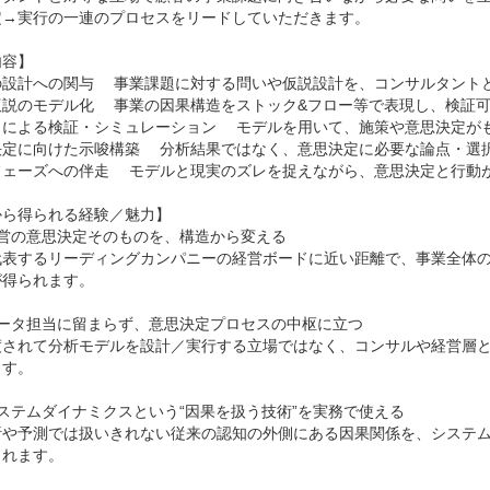
定→実行の一連のプロセスをリードしていただきます。

容】

設計への関与 　事業課題に対する問いや仮説設計を、コンサルタントと
説のモデル化 　事業の因果構造をストック&フロー等で表現し、検証可
タによる検証・シミュレーション 　モデルを用いて、施策や意思決定がも
決定に向けた示唆構築 　分析結果ではなく、意思決定に必要な論点・選択
ェーズへの伴走 　モデルと現実のズレを捉えながら、意思決定と行動が
ら得られる経験／魅力】

営の意思決定そのものを、構造から変える

代表するリーディングカンパニーの経営ボードに近い距離で、事業全体
得られます。

ータ担当に留まらず、意思決定プロセスの中枢に立つ

渡されて分析モデルを設計／実行する立場ではなく、コンサルや経営層
す。

ステムダイナミクスという“因果を扱う技術”を実務で使える

析や予測では扱いきれない従来の認知の外側にある因果関係を、システ
れます。
