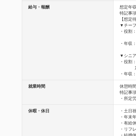
給与・報酬
想定年収
特記事
【想定待
▼チーフ
・役割：PM
　　　
・年収：7
▼シニア
・役割：PL
　　 　
・年収：5
就業時間
休憩時間
特記事項
・所定労
休暇・休日
・土日祝
・年末年
・有給休
・リフレ
・結婚休