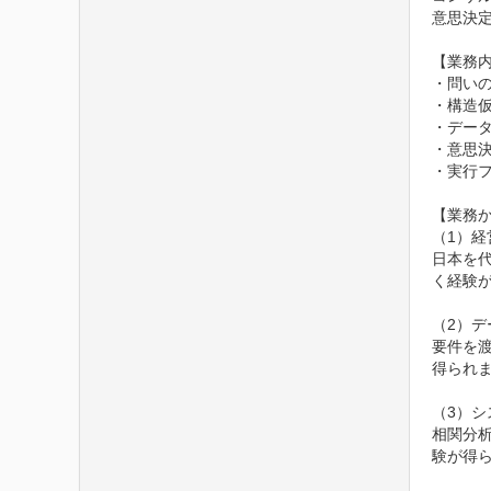
意思決
【業務内
・問いの
・構造仮
・デー
・意思
・実行フ
【業務か
（1）経
日本を
く経験が
（2）デ
要件を
得られま
（3）シ
相関分
験が得ら