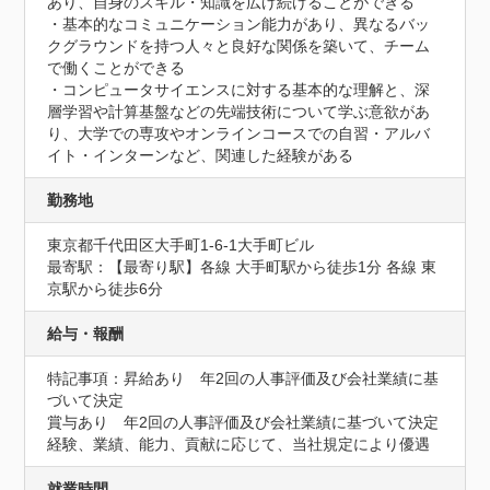
あり、自身のスキル・知識を広げ続けることができる

・基本的なコミュニケーション能力があり、異なるバッ
クグラウンドを持つ人々と良好な関係を築いて、チーム
で働くことができる

・コンピュータサイエンスに対する基本的な理解と、深
層学習や計算基盤などの先端技術について学ぶ意欲があ
り、大学での専攻やオンラインコースでの自習・アルバ
イト・インターンなど、関連した経験がある
勤務地
東京都千代田区大手町1-6-1大手町ビル
最寄駅：【最寄り駅】各線 大手町駅から徒歩1分 各線 東
京駅から徒歩6分
給与・報酬
特記事項：昇給あり　年2回の人事評価及び会社業績に基
づいて決定

賞与あり　年2回の人事評価及び会社業績に基づいて決定

経験、業績、能力、貢献に応じて、当社規定により優遇
就業時間