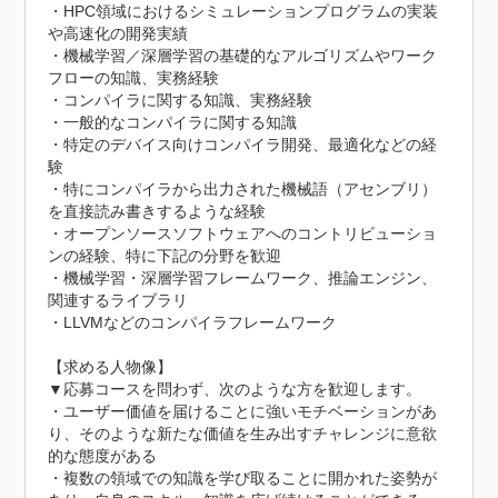
・HPC領域におけるシミュレーションプログラムの実装
や高速化の開発実績

・機械学習／深層学習の基礎的なアルゴリズムやワーク
フローの知識、実務経験

・コンパイラに関する知識、実務経験

・一般的なコンパイラに関する知識

・特定のデバイス向けコンパイラ開発、最適化などの経
験

・特にコンパイラから出力された機械語（アセンブリ）
を直接読み書きするような経験

・オープンソースソフトウェアへのコントリビューショ
ンの経験、特に下記の分野を歓迎

・機械学習・深層学習フレームワーク、推論エンジン、
関連するライブラリ

・LLVMなどのコンパイラフレームワーク

【求める人物像】

▼応募コースを問わず、次のような方を歓迎します。

・ユーザー価値を届けることに強いモチベーションがあ
り、そのような新たな価値を生み出すチャレンジに意欲
的な態度がある

・複数の領域での知識を学び取ることに開かれた姿勢が