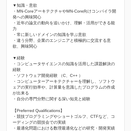
▼知識・意欲

・MN-CoreアーキテクチャやMN-Core向けコンパイラ開
発への興味関心

・近年の論文の動向を追いかけ、理解・活用ができる能
力

・常に新しいドメインの知識を学ぶ意欲

・違う分野、企業のエンジニアと積極的に交流する意
欲、興味関心

▼経験

・コンピュータサイエンスの知識を活用した課題解決の
経験

・ソフトウェア開発経験 （C、C++ ）

・コンピューターアーキテクチャーを理解し、ソフトウ
ェアの実行効率や、計算量を意識したプログラムの作成
が出来る

・自分の専門分野に関する深い知見と経験

【Preferred Qualifications】

・競技プログラミングやショートゴルフ、CTFなど、コ
ーディングの競技会での実績

・最適化問題における数理最適化などの研究・開発実績
