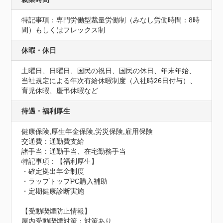
特記事項：専門労働型裁量労働制（みなし労働時間：8時
間）もしくはフレックス制
休暇・休日
土曜日、日曜日、国民の祝日、国民の休日、年末年始、
当社規定による年次有給休暇制度（入社時26日付与）、
育児休暇、慶弔休暇など
待遇・福利厚生
健康保険,厚生年金保険,労災保険,雇用保険
交通費：通勤費支給
諸手当：通勤手当、在宅勤務手当
特記事項：【福利厚生】

・確定拠出年金制度

・ラップトップPC購入補助

・定期健康診断実施
【受動喫煙防止情報】
屋内受動喫煙対策：対策あり