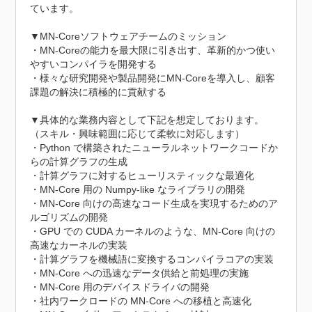
ています。

▼MN-Coreソフトウェアチームのミッション

・MN-Coreの能力を最大限に引き出す、革新的かつ使い
やすいコンパイラを開発する

・様々な研究開発や製品開発にMN-Coreを導入し、顧客
課題の解決に積極的に貢献する

▼具体的な業務内容として下記を想定しております。
（スキル・興味範囲に応じて柔軟に対応します）

・Python で構築されたニューラルネットワークコードか
らの計算グラフの生成

・計算グラフに対するヒューリスティックな最適化

・MN-Core 用の Numpy-like なライブラリの開発

・MN-Core 向けの高速なコード生成を実現するためのア
ルゴリズムの開発

・GPU での CUDA カーネルのような、MN-Core 向けの
高速なカーネルの実装

・計算グラフを機械語に変換するコンパイラコアの実装

・MN-Core への迅速なデータ供給と前処理の実施

・MN-Core 用のデバイスドライバの開発

・社内ワークロードの MN-Core への移植と高速化
