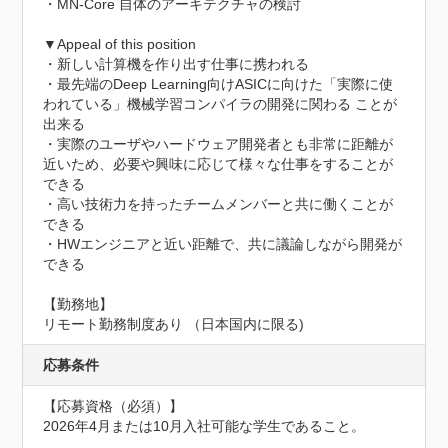
・MN-Core 自体のアーキテクチャの検討

▼Appeal of this position

・新しい計算機を作り出す仕事に携われる

・最先端のDeep Learning向けASICに向けた「実際に使
われている」機械学習コンパイラの開発に関わる ことが
出来る

・実際のユーザやハードウェア開発者とも非常に距離が
近いため、必要や興味に応じて様々な仕事をすることが
できる

・高い技術力を持ったチームメンバーと共に働くことが
できる

・HWエンジニアと近い距離で、共に議論しながら開発が
できる

【勤務地】

リモート勤務制度あり （日本国内に限る)
応募条件
【応募資格（必須）】

2026年4月または10月入社可能な学生であること。
