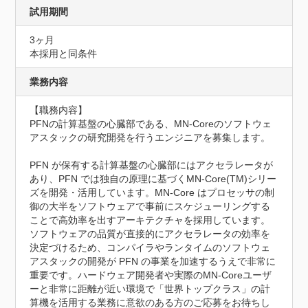
試用期間
3ヶ月
本採用と同条件
業務内容
【職務内容】

PFNの計算基盤の心臓部である、MN-Coreのソフトウェ
アスタックの研究開発を行うエンジニアを募集します。

PFN が保有する計算基盤の心臓部にはアクセラレータが
あり、PFN では独自の原理に基づくMN-Core(TM)シリー
ズを開発・活用しています。MN-Core はプロセッサの制
御の大半をソフトウェアで事前にスケジューリングする
ことで高効率を出すアーキテクチャを採用しています。
ソフトウェアの品質が直接的にアクセラレータの効率を
決定づけるため、コンパイラやランタイムのソフトウェ
アスタックの開発が PFN の事業を加速するうえで非常に
重要です。ハードウェア開発者や実際のMN-Coreユーザ
ーと非常に距離が近い環境で「世界トップクラス」の計
算機を活用する業務に意欲のある方のご応募をお待ちし