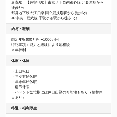
最寄駅：【最寄り駅】東京メトロ副都心線 北参道駅から
徒歩5分

都営地下鉄大江戸線 国立競技場駅から徒歩6分

JR中央・総武線 千駄ケ谷駅から徒歩6分
給与・報酬
想定年収600万円〜1000万円
特記事項：能力と経験により応相談

※年棒制
休暇・休日
・土日祝日

・年次有給休暇

・年末年始休暇

・慶弔休暇

・イベント繁忙期には休日出勤の可能性もあり（振替休
日あり）
待遇・福利厚生