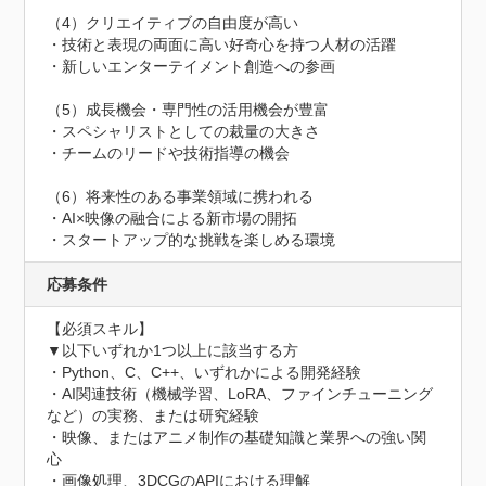
（4）クリエイティブの自由度が高い

・技術と表現の両面に高い好奇心を持つ人材の活躍

・新しいエンターテイメント創造への参画

（5）成長機会・専門性の活用機会が豊富

・スペシャリストとしての裁量の大きさ

・チームのリードや技術指導の機会

（6）将来性のある事業領域に携われる

・AI×映像の融合による新市場の開拓

・スタートアップ的な挑戦を楽しめる環境
応募条件
【必須スキル】 

▼以下いずれか1つ以上に該当する方

・Python、C、C++、いずれかによる開発経験

・AI関連技術（機械学習、LoRA、ファインチューニング
など）の実務、または研究経験

・映像、またはアニメ制作の基礎知識と業界への強い関
心

・画像処理、3DCGのAPIにおける理解
