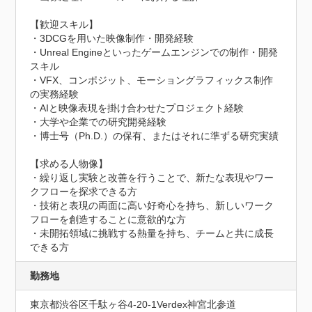
【歓迎スキル】

・3DCGを用いた映像制作・開発経験

・Unreal Engineといったゲームエンジンでの制作・開発
スキル

・VFX、コンポジット、モーショングラフィックス制作
の実務経験

・AIと映像表現を掛け合わせたプロジェクト経験

・大学や企業での研究開発経験

・博士号（Ph.D.）の保有、またはそれに準ずる研究実績

【求める人物像】

・繰り返し実験と改善を行うことで、新たな表現やワー
クフローを探求できる方

・技術と表現の両面に高い好奇心を持ち、新しいワーク
フローを創造することに意欲的な方

・未開拓領域に挑戦する熱量を持ち、チームと共に成長
できる方
勤務地
東京都渋谷区千駄ヶ谷4-20‐1Verdex神宮北参道