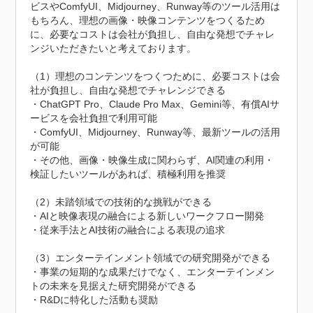
ビスやComfyUI、Midjourney、Runway等のツール活用は
もちろん、理想の画像・映像コンテンツをつくるため
に、必要なコストは会社が負担し、自由な発想でチャレ
ンジいただきたいと考えております。

（1）理想のコンテンツをつくつために、必要コストは会
社が負担し、自由な発想でチャレンジできる

・ChatGPT Pro、Claude Pro Max、Gemini等、有償AIサ
ービスを会社負担で利用可能

・ComfyUI、Midjourney、Runway等、最新ツールの活用
が可能

・その他、画像・映像生成に関わらず、AI関連の利用・
検証したいツールがあれば、積極利用を推奨

（2）未踏領域での技術的な挑戦ができる

・AIと映像表現の融合による新しいワークフロー開発

・従来手法とAI技術の融合による表現の追求

（3）エンターテインメント領域での研究開発ができる

・事業の短期的な成果だけでなく、エンターテインメン
トの未来を見据えた研究開発ができる

・R&Dに特化した活動も奨励
