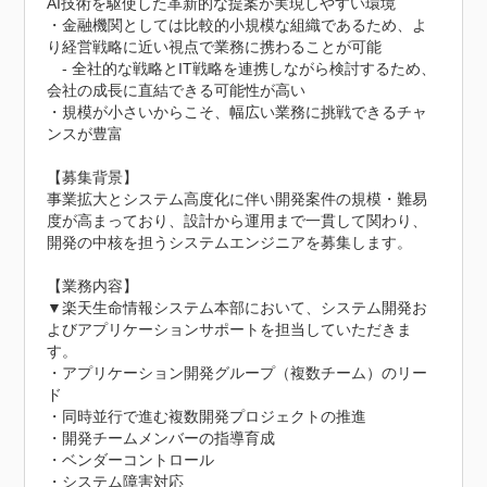
AI技術を駆使した革新的な提案が実現しやすい環境

・金融機関としては比較的小規模な組織であるため、よ
り経営戦略に近い視点で業務に携わることが可能

　- 全社的な戦略とIT戦略を連携しながら検討するため、
会社の成長に直結できる可能性が高い

・規模が小さいからこそ、幅広い業務に挑戦できるチャ
ンスが豊富

【募集背景】

事業拡大とシステム高度化に伴い開発案件の規模・難易
度が高まっており、設計から運用まで一貫して関わり、
開発の中核を担うシステムエンジニアを募集します。

【業務内容】

▼楽天生命情報システム本部において、システム開発お
よびアプリケーションサポートを担当していただきま
す。

・アプリケーション開発グループ（複数チーム）のリー
ド

・同時並行で進む複数開発プロジェクトの推進

・開発チームメンバーの指導育成

・ベンダーコントロール

・システム障害対応
