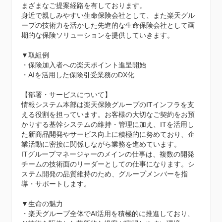
まざまなご提案経路を有しております。

身近で親しみやすい生命保険会社として、また楽天グル
ープの技術力を活かした先進的な生命保険会社として画
期的な保険ソリューションを提供していきます。

▼取組例

・保険加入者への楽天ポイント進呈開始

・AIを活用した保険引受業務のDX化

【部署・サービスについて】

情報システム本部は楽天保険グループのITインフラを支
える役割を担っています。お客様の大切なご契約をお預
かりする基幹システムの維持・管理に加え、ITを活用し
た新商品開発やサービス向上に積極的に努めており、企
業活動に密接に関係しながら業務を進めています。

ITグループマネージャーのメインの仕事は、複数の開発
チームの技術面のリーダーとしての仕事になります。シ
ステム開発の品質維持のため、グループメンバーを指
導・サポートします。

▼生命の魅力

・楽天グループ全体でAI活用を積極的に推進しており、