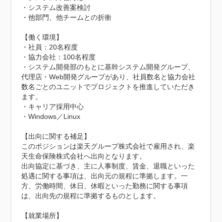
・システム改善案検討

・他部門、他チームとの折衝

【働く環境】

・社員：20名程度

・協力会社：100名程度

・システム開発部のもとに基幹システム開発グループ、
代理店・Web開発グループがあり、社員数名と協力会社
数名ごとのユニットでプロジェクトを推進していただき
ます。

・キャリア採用中心

・Windows／Linux

【出向に関する補足】

このポジションは楽天グループ株式会社で雇用され、楽
天生命保険株式会社へ出向となります。

出向協定に基づき、主に人事制度、賃金、退職といった
処遇に関する事項は、出向元の規程に準拠します。一
方、労働時間、休日、休暇といった勤務に関する事項
は、出向先の規程に準拠するものとします。

【就業場所】
