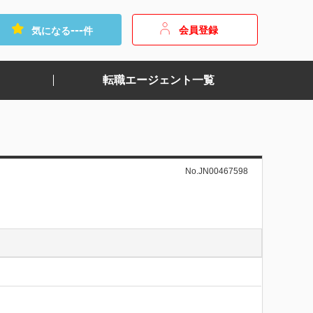
---
会員登録
気になる
件
転職エージェント一覧
No.JN00467598