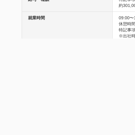
約301,
就業時間
09:00〜
休憩時間
特記事項
※出社時
休暇・休日
週休2日
レッシュ
前産後
待遇・福利厚生
健康保険
交通費
諸手当
特記事項
育児休業
【屋内の
屋内の受
屋内の
※東京