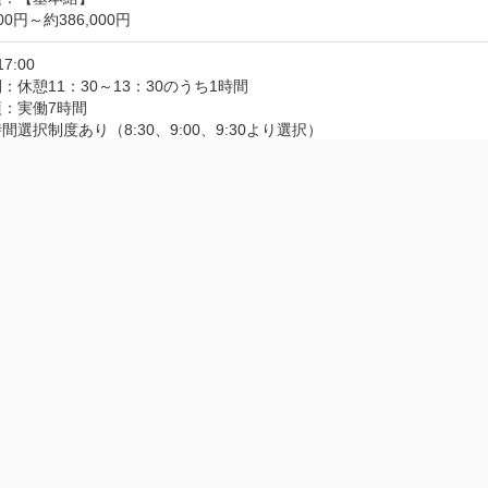
000円～約386,000円
17:00
：休憩11：30～13：30のうち1時間
：実働7時間

間選択制度あり（8:30、9:00、9:30より選択）
制（土曜・日曜）、国民の祝日に関する法律の定めによる休日、創立記念日
休暇、夏季休暇（10月～7月入社者は5日、8月入社者は3日、9月入
休業　など
,厚生年金保険,労災保険,雇用保険
：通勤費支給
：時間外手当、通勤手当（当社規定による）
：【福利厚生】

、介護休業、クラブ活動など

受動喫煙対策】

動喫煙防止策：あり（禁煙）

受動喫煙対策に関する特記事項：ビル内に喫煙専用室あり

オフィス（本社）および地域本・支社は上記のとおり。全国の営業事務