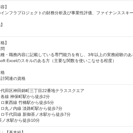
容】

のインフラプロジェクトの財務分析及び事業性評価、ファイナンススキー
】

し
格】

問

種・職務内容に記載している専門能力を有し、3年以上の実務経験のある
rosoft Excelのスキルのある方（主要な関数を使いこなせる程度）

格

会計関連の資格
千代田区神田錦町三丁目22番地テラススクエア
各線 神保町駅から徒歩2分

ロ東西線 竹橋駅から徒歩5分

ロ丸ノ内線 淡路町駅から徒歩7分

ロ千代田線 新御茶ノ水駅から徒歩7分

茶ノ水駅から徒歩10分
：【基本給】
