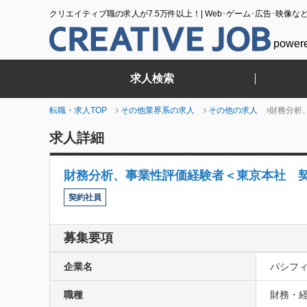
クリエイティブ職の求人が7.5万件以上！| Web･ゲーム･広告･映像な
power
求人検索
転職・求人TOP
その他業界系の求人
その他の求人
財務分析
求人詳細
財務分析、事業性評価経験者＜東京本社 
契約社員
募集要項
企業名
パシフ
職種
財務・経