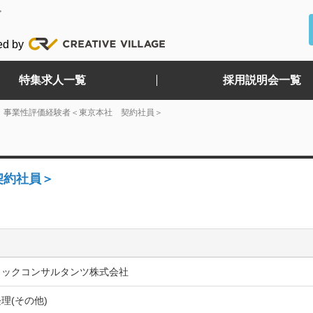
ど
ed by
特集求人一覧
採用説明会一覧
、事業性評価経験者＜東京本社 契約社員＞
契約社員＞
ィックコンサルタンツ株式会社
理(その他)