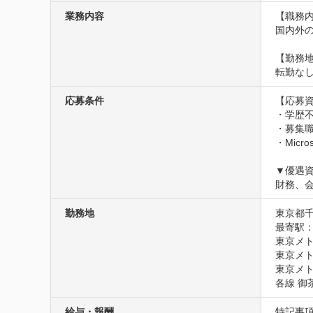
業務内容
【職務内
国内外
【勤務地
転勤な
応募条件
【応募資
・学歴不
・募集職
・Mic
▼優遇資
財務、
勤務地
東京都
最寄駅：
東京メト
東京メト
東京メト
各線 御
給与・報酬
特記事項