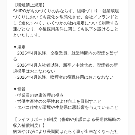
【喫煙禁止規定】

SHIROがものづくりのみならず、組織づくり・就業環境
づくりにおいても変化を常態化させ、会社／ブランドと
して進化すべく、いくつかの社内規定について刷新する
運びとなり、今後採用条件に関しても以下を設けること
といたします。

▼規定

・2025年4月以降、全従業員、就業時間内の喫煙を禁ず
る

・2026年4月入社者以降、新卒／中途含め、喫煙者の新
規採用はおこなわない

・2026年4月以降、喫煙者の役職任用はおこなわない

▼背景

・従業員の健康管理の視点

・労働生産性の公平性および向上を目指すこと

・タバコ作物が環境や生態系に悪影響を与えていること

【ライフサポートⅡ制度（傷病や介護による長期休職時の
収入補償制度）】

病気やけがにより長期間はたらく事が出来なくなった社