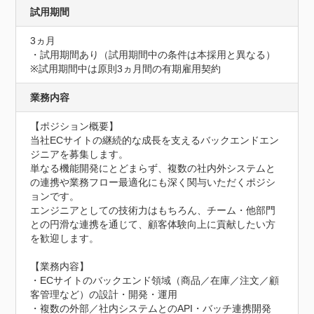
試用期間
3ヵ月
・試用期間あり（試用期間中の条件は本採用と異なる）

※試用期間中は原則3ヵ月間の有期雇用契約
業務内容
【ポジション概要】

当社ECサイトの継続的な成長を支えるバックエンドエン
ジニアを募集します。

単なる機能開発にとどまらず、複数の社内外システムと
の連携や業務フロー最適化にも深く関与いただくポジシ
ョンです。

エンジニアとしての技術力はもちろん、チーム・他部門
との円滑な連携を通じて、顧客体験向上に貢献したい方
を歓迎します。

【業務内容】

・ECサイトのバックエンド領域（商品／在庫／注文／顧
客管理など）の設計・開発・運用

・複数の外部／社内システムとのAPI・バッチ連携開発
