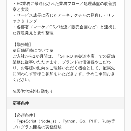
・EC業務に最適化された業務フロー／処理基盤の改善提
案と実装

・サービス成長に応じたアーキテクチャの見直し・リフ
ァクタリング

・各部署（マーケ／CS／物流／販売企画など）と連携し
た課題発見と要件整理

【勤務地】

※店舗研修について※

ご入社から1か月間は、「SHIRO 表参道本店」での店舗
業務に従事いただきます。ブランドの価値観やこだわ
り、お客様の動向をご理解いただく機会として、配属先
に関わらず皆様ご参加をいただきます。予めご承知おき
ください。

※居住地域外転勤あり
応募条件
【必須条件】

・TypeScript（Node.js）、Python、Go、PHP、Ruby等
プログラム開発の実務経験
