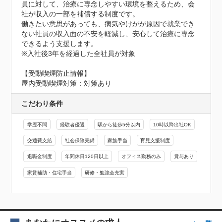
員に対して、治療に専念しやすい環境を整えるため、会
社が収入の一部を補償する制度です。

働きたい意思があっても、病気やけがが原因で就業でき
ない社員の収入面の不安を軽減し、安心して治療に専念
できるよう支援します。

※入社後3年を経過した全社員が対象
【受動喫煙防止情報】
屋内受動喫煙対策：対策あり
こだわり条件
学歴不問
経験者優遇
駅から徒歩5分以内
10時以降出社OK
交通費支給
社会保険完備
家族手当
育児支援制度
退職金制度
年間休日120日以上
オフィス勤務のみ
賞与あり
家賃補助・住宅手当
研修・勉強会充実