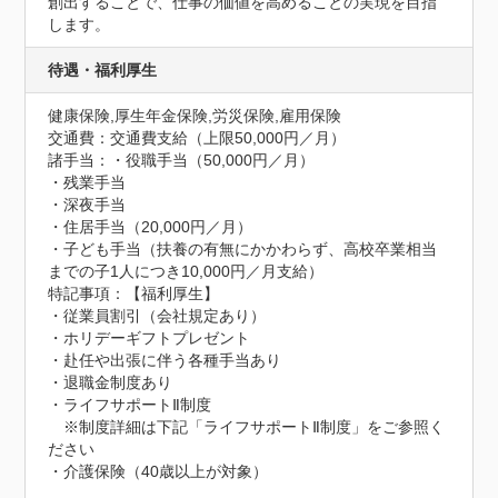
創出することで、仕事の価値を高めることの実現を目指
します。
待遇・福利厚生
健康保険,厚生年金保険,労災保険,雇用保険
交通費：交通費支給（上限50,000円／月）
諸手当：・役職手当（50,000円／月）

・残業手当

・深夜手当

・住居手当（20,000円／月）

・子ども手当（扶養の有無にかかわらず、高校卒業相当
までの子1人につき10,000円／月支給）
特記事項：【福利厚生】

・従業員割引（会社規定あり）

・ホリデーギフトプレゼント

・赴任や出張に伴う各種手当あり

・退職金制度あり

・ライフサポートⅡ制度

　※制度詳細は下記「ライフサポートⅡ制度」をご参照く
ださい

・介護保険（40歳以上が対象）
