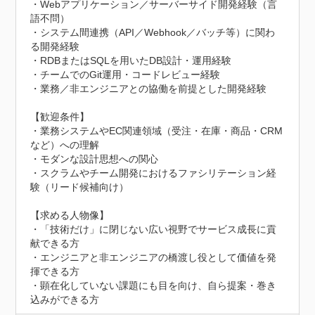
・Webアプリケーション／サーバーサイド開発経験（言
語不問）

・システム間連携（API／Webhook／バッチ等）に関わ
る開発経験

・RDBまたはSQLを用いたDB設計・運用経験

・チームでのGit運用・コードレビュー経験

・業務／非エンジニアとの協働を前提とした開発経験

【歓迎条件】

・業務システムやEC関連領域（受注・在庫・商品・CRM
など）への理解

・モダンな設計思想への関心

・スクラムやチーム開発におけるファシリテーション経
験（リード候補向け）

【求める人物像】

・「技術だけ」に閉じない広い視野でサービス成長に貢
献できる方

・エンジニアと非エンジニアの橋渡し役として価値を発
揮できる方

・顕在化していない課題にも目を向け、自ら提案・巻き
込みができる方