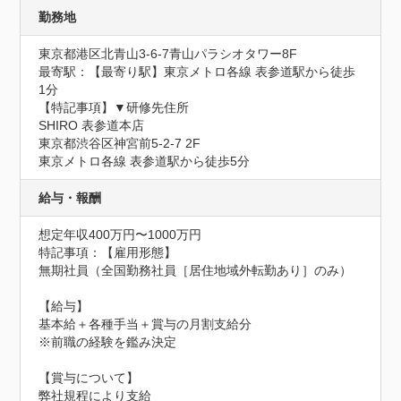
勤務地
東京都港区北青山3-6-7青山パラシオタワー8F
最寄駅：【最寄り駅】東京メトロ各線 表参道駅から徒歩
1分

【特記事項】▼研修先住所

SHIRO 表参道本店

東京都渋谷区神宮前5-2-7 2F

東京メトロ各線 表参道駅から徒歩5分
給与・報酬
想定年収400万円〜1000万円
特記事項：【雇用形態】

無期社員（全国勤務社員［居住地域外転勤あり］のみ）

【給与】

基本給＋各種手当＋賞与の月割支給分

※前職の経験を鑑み決定

【賞与について】

弊社規程により支給
