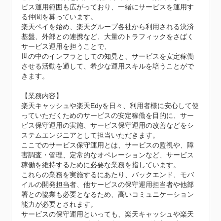
ビス運用範囲も広がっており、一緒にサービスを運用す
る仲間を募っています。

楽天ペイを始め、楽天グループ各社から利用される決済
基盤、外部との連携など、大量のトラフィックをさばく
サービス運用を担うことで、

世の中のインフラとしての知見と、サービスを安定稼働
させる活動を通して、希少な運用スキルを培うことがで
きます。

【業務内容】

楽天キャッシュや楽天Edyを日々、利用者様に安心して使
っていただくためのサービスの安定稼働を目的に、サー
ビス保守運用の実施、サービス保守運用の改善などをシ
ステムエンジニアとして担当いただきます。

ここでのサービス保守運用とは、サービスの監視や、障
害調査・管理、定常的なオペレーションなど、サービス
稼働を維持するために必要な業務を指しています。

これらの業務を実施するにあたり、バックエンド、モバ
イルの開発担当者、他サービスの保守運用担当者や他部
署との協業も必要となるため、高いコミュニケーション
能力が必要とされます。

サービスの保守運用といっても、楽天キャッシュや楽天