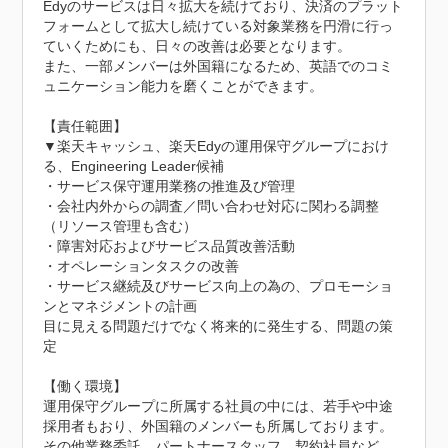
Edyのサービスは日々拡大を続けており、決済のプラット
フォームとして拡大し続けている対象業務を円滑に行っ
ていくためにも、日々の改善は必要となります。

また、一部メンバーは外国籍になるため、英語でのコミ
ュニケーション能力を磨くことができます。

【責任範囲】

▼楽天キャッシュ、楽天Edyの運用保守グループにおけ
る、Engineering Leader候補

・サービス保守運用業務の推進及び管理

・会社内外からの調査／問い合わせ対応に関わる調整
（リソース管理も含む）

・障害対応およびサービス品質改善活動

・オペレーションタスクの改善

・サービス継続及びサービス向上の為の、プロモーショ
ンとマネジメントの計画

目に見える問題だけでなく将来的に発生する、問題の策
定

【働く環境】

運用保守グループに所属する社員の中には、若手や中途
採用者もおり、外国籍のメンバーも所属しております。

その他業務委託、パートナースタッフ、契約社員など