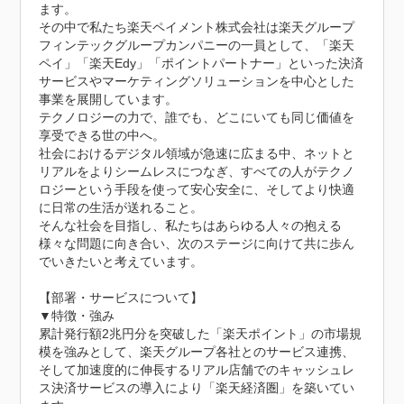
ます。

その中で私たち楽天ペイメント株式会社は楽天グループ
フィンテックグループカンパニーの一員として、「楽天
ペイ」「楽天Edy」「ポイントパートナー」といった決済
サービスやマーケティングソリューションを中心とした
事業を展開しています。

テクノロジーの力で、誰でも、どこにいても同じ価値を
享受できる世の中へ。

社会におけるデジタル領域が急速に広まる中、ネットと
リアルをよりシームレスにつなぎ、すべての人がテクノ
ロジーという手段を使って安心安全に、そしてより快適
に日常の生活が送れること。

そんな社会を目指し、私たちはあらゆる人々の抱える
様々な問題に向き合い、次のステージに向けて共に歩ん
でいきたいと考えています。

【部署・サービスについて】

▼特徴・強み

累計発行額2兆円分を突破した「楽天ポイント」の市場規
模を強みとして、楽天グループ各社とのサービス連携、
そして加速度的に伸長するリアル店舗でのキャッシュレ
ス決済サービスの導入により「楽天経済圏」を築いてい