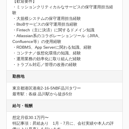
【歓迎要件】

・ミッションクリティカルなサービスの保守運用担当経
験

・大規模システムの保守運用担当経験

・BtoBサービスの保守運用担当経験

・Fintech（主に決済）に関するドメイン知識

・Atlassian系のコラボレーションツール（JIRA、
Confluence等）の使用経験

・RDBMS、App Serverに関わる知識、経験

・コンテナ／仮想化環境の知識、経験

・運用業務の効率化に取り組んだ経験

・トラブル対応／管理の改善の経験
勤務地
東京都港区港南2-16-5NBF品川タワー
最寄駅：各線 品川駅から徒歩5分
給与・報酬
想定月収30.1万円〜
特記事項：昇給あり　1月・7月に、会社実績や本人の評