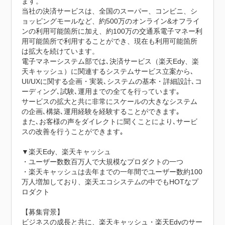
ます。

当社の決済サービスは、全国のスーパー、コンビニ、シ
ョッピングモールなど、約500万のオンライン&オフライ
ンの利用可能箇所に加え、約100万の交通系電子マネー利
用可能箇所で利用することができ、現在も利用可能箇所
は拡大を続けています。

電子マネーシステム部では､決済サービス（楽天Edy、楽
天キャッシュ）に関連するシステムサービス立案から､
UI/UXに関する企画・実装､システムの基本・詳細設計､コ
ーディング､試験､運用までの全てを行っています｡

サービスの拡大と共に非常にスケールの大きなシステム
の企画､構築､運用経験を経験することができます｡

また､お客様の声をダイレクトに聞くことにより､サービ
スの改善を行うことができます｡

▼楽天Edy、楽天キャッシュ

・ユーザー数数百万人で大規模なプロダクトの一つ

・楽天キャッシュは去年までの一年間でユーザー数約100
万人増加しており、楽天エコシステムの中でもHOTなプ
ロダクト

【募集背景】

ビジネスの成長と共に、楽天キャッシュ・楽天Edyのサー