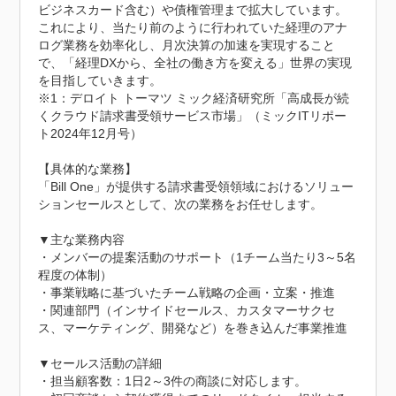
ビジネスカード含む）や債権管理まで拡大しています。

これにより、当たり前のように行われていた経理のアナ
ログ業務を効率化し、月次決算の加速を実現すること
で、「経理DXから、全社の働き方を変える」世界の実現
を目指していきます。

※1：デロイト トーマツ ミック経済研究所「高成長が続
くクラウド請求書受領サービス市場」（ミックITリポー
ト2024年12月号）

【具体的な業務】

「Bill One」が提供する請求書受領領域におけるソリュー
ションセールスとして、次の業務をお任せします。

▼主な業務内容

・メンバーの提案活動のサポート（1チーム当たり3～5名
程度の体制）

・事業戦略に基づいたチーム戦略の企画・立案・推進

・関連部門（インサイドセールス、カスタマーサクセ
ス、マーケティング、開発など）を巻き込んだ事業推進

▼セールス活動の詳細

・担当顧客数：1日2～3件の商談に対応します。
