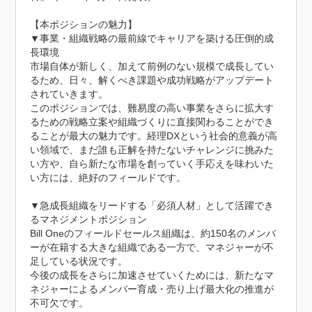
【本ポジションの魅力】

▼事業・組織戦略の最前線でキャリアを築ける圧倒的成
長環境

市場自体が新しく、加えて前例のない規模で成長してい
るため、日々、解くべき課題や成功戦略がアップデート
されていきます。

このポジションでは、難易度の高い事業をさらに拡大す
るための戦略立案や組織づくりに直接関わることができ
ることが最大の魅力です。経理DXという社会的意義が高
い領域で、まだ誰も正解を持たないチャレンジに挑みた
い方や、自ら新たな市場を創っていく手応えを味わいた
い方には、絶好のフィールドです。

▼急成長組織をリードする「必須人材」として活躍でき
るマネジメントポジション

Bill Oneのフィールドセールス組織は、約150名のメンバ
ーが在籍する大きな組織である一方で、マネジャーが不
足している状況です。

今後の成長をさらに加速させていくためには、新たなマ
ネジャーによるメンバー育成・売り上げ最大化の推進が
不可欠です。
