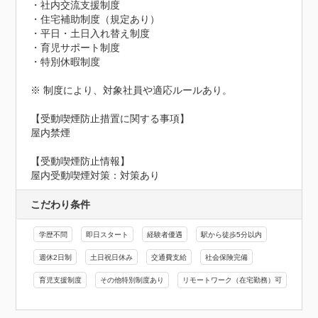
・社内交流支援制度

・住宅補助制度（規定あり）

・平日・土日入れ替え制度

・育児サポート制度

・特別休暇制度

※ 制度により、対象社員や適応ルールあり。

【受動喫煙防止措置に関する事項】

屋内禁煙
【受動喫煙防止情報】
屋内受動喫煙対策：対策あり
こだわり条件
学歴不問
即日スタート
経験者優遇
駅から徒歩5分以内
週休2日制
土日祝日休み
交通費支給
社会保険完備
育児支援制度
その他特別制度あり
リモートワーク（在宅勤務）可