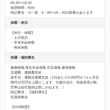
09:30〜18:30
休憩時間：60分
特記事項：※一部、9：00〜18：00の部署があります
休暇・休日
【休日・休暇】

・土日祝日

・年末年始休暇

・有給休暇
待遇・福利厚生
健康保険,厚生年金保険,労災保険,雇用保険
交通費：通勤費支給
諸手当：通勤交通費支給（1日あたり5,000円かつ1ヵ月定
期代10万円を上限とします。往復分合計。特急券及び航
空券は会社負担は致しかねます。）
特記事項：【福利厚生】

社員持株会

【社内制度】
