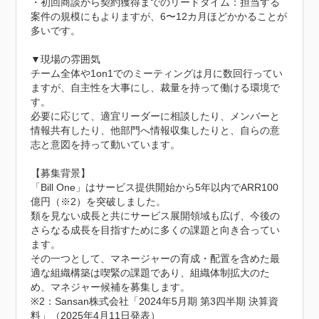
・初回商談から契約獲得までのリードタイム：担当する
案件の規模にもよりますが、6〜12カ月ほどかかることが
多いです。

▼現場の雰囲気

チーム全体や1on1でのミーティングは月に数回行ってい
ますが、自主性を大事にし、裁量を持って働ける環境で
す。

必要に応じて、適宜リーダーに相談したり、メンバーと
情報共有したり、他部門へ情報収集したりと、自らの意
志と意図を持って動いています。

【募集背景】

「Bill One」はサービス提供開始から5年以内でARR100
億円（※2）を突破しました。

類を見ない成長と共にサービス展開領域も広げ、今後の
さらなる成長を目指すために多くの課題と向き合ってい
ます。

その一つとして、マネージャーの育成・配置を含めた最
適な組織構築は喫緊の課題であり、組織体制拡大のた
め、マネジャー候補を募集します。

※2：Sansan株式会社「2024年5月期 第3四半期 決算資
料」（2025年4月11日発表）
