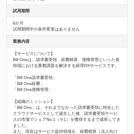
試用期間
6か月
試用期間中の条件変更はありません
業務内容
【サービスについて】

Bill Oneは、請求書受領、経費精算、債権管理といった各
領域における業務課題を解決する経理DXサービスです。

「Bill One請求書受領」

「Bill One経費」

「Bill One債権管理」

【組織のミッション】

「Bill One」は、それまでなかった請求書受領に特化した
クラウドサービスとして誕生した後、請求書受領サービ
スの市場でシェアNo.1（※1）を獲得するまで成長してき
ました。

また、現在はサービス提供領域を、経費精算（法人向け