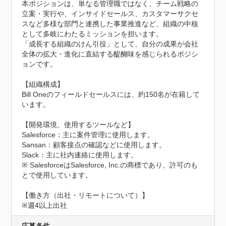
本ポジションは、単なる管理職ではなく、チーム戦略の
立案・実行や、インサイドセールス、カスタマーサクセ
スなど多様な部門と連携した事業推進など、組織の中核
として多岐にわたるミッションを担います。

「成長する組織のけん引役」として、自分の成果が会社
全体の拡大・進化に直結する醍醐味を感じられるポジシ
ョンです。

【組織構成】

Bill Oneのフィールドセールスには、約150名が在籍して
います。

【開発環境、使用するツールなど】

Salesforce：主に案件管理に使用します。

Sansan：顧客接点の確認などに使用します。

Slack：主に社内連絡に使用します。

※ SalesforceはSalesforce, Inc.の商標であり、許可のも
とで使用しています。

【働き方（出社・リモートについて）】

※週4以上出社