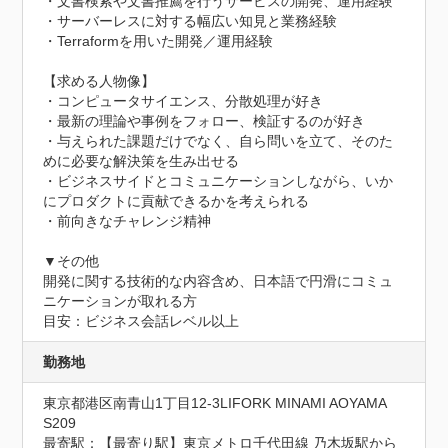
・文書検索や文書推薦を行うサービスの開発、運用経験

・サーバーレスに対する幅広い知見と業務経験

・Terraformを用いた開発／運用経験

【求める人物像】	

・コンピュータサイエンス、分散処理が好き

・最新の理論や事例をフォロー、検証するのが好き

・与えられた課題だけでなく、自ら問いを立て、そのた
めに必要な解決策を生み出せる

・ビジネスサイドとコミュニケーションしながら、いか
にプロダクトに貢献できるかを考えられる

・前向きなチャレンジ精神

▼その他

開発に関する技術的な内容含め、日本語で円滑にコミュ
ニケーションが取れる方

目安：ビジネス会話レベル以上
勤務地
東京都港区南青山1丁目12-3LIFORK MINAMI AOYAMA 
S209
最寄駅：【最寄り駅】東京メトロ千代田線 乃木坂駅から