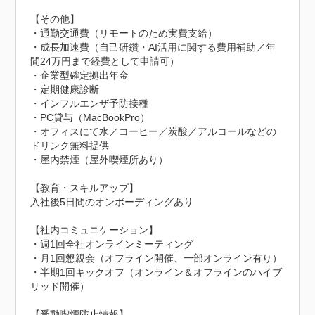
【その他】

・通勤交通費（リモートのため実費支給）

・成長加速費（自己研鑽・AI活用に関する費用補助／年
間24万円まで経費として申請可）

・企業型確定拠出年金

・定期健康診断

・インフルエンザ予防接種

・PC貸与（MacBookPro）

・オフィスにて水／コーヒー／炭酸／アルコールなどの
ドリンク無料提供

・屋内禁煙（屋外喫煙所あり）

【教育・スキルアップ】

入社後5日間のオンボーディングあり

【社内コミュニケーション】

・週1回全社オンラインミーティング

・月1回懇親会（オフライン開催、一部オンライン有り）

・半期1回キックオフ（オンライン＆オフラインのハイブ
リッド開催）
【受動喫煙防止情報】