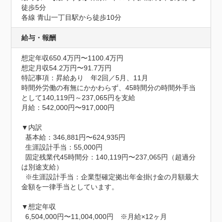
徒歩5分

各線 青山一丁目駅から徒歩10分
給与・報酬
想定年収650.4万円〜1100.4万円
想定月収54.2万円〜91.7万円
特記事項：昇給あり　年2回／5月、11月

時間外労働の有無にかかわらず、45時間分の時間外手当
として140,119円～237,065円を支給

月給：542,000円〜917,000円

▼内訳

  基本給：346,881円〜624,935円

  生涯設計手当：55,000円

  固定残業代45時間分：140,119円〜237,065円（超過分
は別途支給）

  ※生涯設計手当：企業型確定拠出年金掛け金の月額最大
金額を一律手当としています。

▼想定年収

  6,504,000円〜11,004,000円　※月給×12ヶ月