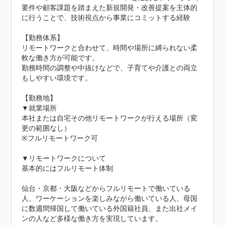
要件や顧客課題を踏まえた新規開発・改善提案を主体的
に行うことで、技術視点から事業にコミットする経験

【勤務体系】

リモートワークと合わせて、時間や場所に縛られない柔
軟な働き方が可能です。

勤務時間の調整や中抜けなどで、子育てや介護との両立
もしやすい環境です。

【勤務地】

▼就業場所

本社または自宅その他リモートワークが行える場所（変
更の範囲なし）

※フルリモートワーク可

▼リモートワークについて

基本的にはフルリモート体制

仙台・京都・大阪などからフルリモートで働いている
人、ワーケーションを楽しみながら働いている人、母国
に数週間帰国して働いている外国籍社員、また出社メイ
ンの人など多様な働き方を実現しています。