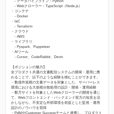
　- データパイプライン：Python

　- Webクローラー：TypeScript（Node.js）

・コンテナ

　- Docker

・IaC

　- Terraform

・クラウド

　- AWS

・ライブラリ

　- Pyspark、Puppeteer

・AIツール

　- Cursor、CodeRabbit、Devin

【ポジションの魅力】

全プロダクト共通の文書配信システムの開発・運用に携
わることで、以下のような経験を積むことができます。

・数億件規模の文書データを対象とした、サーバーレス
環境における大規模分散処理の設計・開発・運用経験

・数万サイトを対象としたWebクローラーの開発を通じ
て、Webフロントエンド・バックエンド双方の知見を活
かしながら、不安定な外部環境を前提とした監視・運用
設計のノウハウを習得

・PdMやCustomer Successチームと連携し、プロダクト