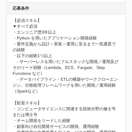
応募条件
【必須スキル】

▼すべて必須

・エンジニア歴3年以上

・Python を用いたアプリケーション開発経験

・要件定義から設計～実装～運用に至るまで一気通貫で
の経験

・以下の経験1つ以上

　- サーバーレスを用いたフルスタックな開発／運用及び
そのリード経験（Lambda、ECS、Fargate、Step 
Functions など）

　- データパイプライン・ETLの構築やワークフローエン
ジン、分散処理フレームワークを用いた開発／運用経験
（Sparkなど）

【歓迎スキル】

・コンピュータサイエンスに関連する技術分野の修士号
または博士号

・チーム開発をリードした経験

・顧客向け自社開発サービスの開発、運用経験
