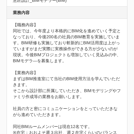
意匠設計_BIMモデラー(BIM)
業務内容
【職務内容】

同社では、今年度より本格的にBIM化を進めていく予定と
なっており、今後200名の社員のBIM教育を実施していま
す。BIM研修も実施しており斬新的にBIM活用度は上がっ
ていますがまだ実際に実務操作ができる方が少ないのが
現状。今後BIMプロジェクトも増加していく見込みの中、
BIMモデラ―を募集します。

【業務内容】

まずはBIM推進室にて当社のBIM使用方法を学んでいただ
きます。

そこから設計部に所属していただき、BIMモデリングやフ
ァミリ作成等の業務をお願いします。

社員の方と密にコミュニケーションをとっていただきな
がら進めていただきます。

同社BIMルームメンバーは現在12名です。

※在宅：おおよそ週３出社、週２在宅くらいのバランス