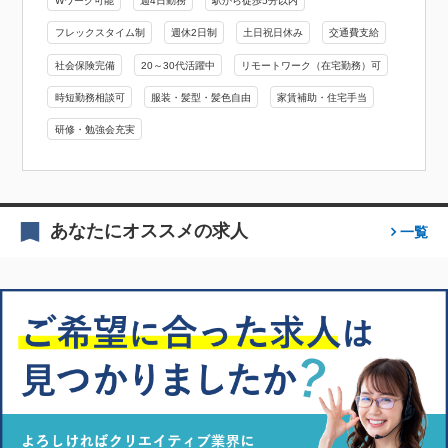
Wワーク可能
週4日勤務
駅から徒歩5分以内
フレックスタイム制
週休2日制
土日祝日休み
交通費支給
社会保険完備
20～30代活躍中
リモートワーク（在宅勤務）可
時短勤務相談可
服装・髪型・髪色自由
家賃補助・住宅手当
研修・勉強会充実
あなたにオススメの求人
一覧