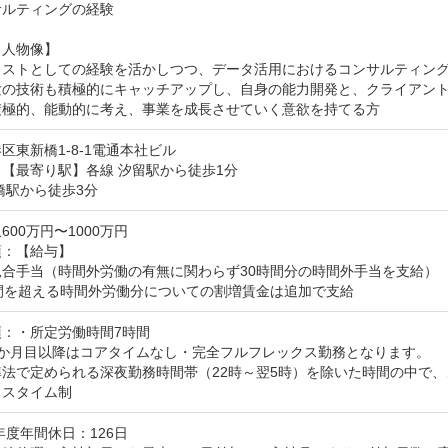
ルティングの経験

人物像】

リストとしての経験を活かしつつ、データ活用におけるコンサルティング
験の技術も積極的にキャッチアップし、自身の能力開発と、クライアント
積極的、能動的に考え、事業を成長させていく意欲を持てる方
区東新橋1-8-1電通本社ビル
【最寄り駅】各線 汐留駅から徒歩1分 

橋駅から徒歩3分
600万円〜1000万円
：【給与】

合手当（時間外労働の有無に関わらず30時間分の時間外手当を支給）

時間を超える時間外労働分についての割増賃金は追加で支給
：・所定労働時間7時間

か月目以降はコアタイムなし・完全フルフレックス勤務となります。

法で定められる深夜勤務時間帯（22時～翌5時）を除いた時間の中で、
クスタイム制
年度年間休日：126日
