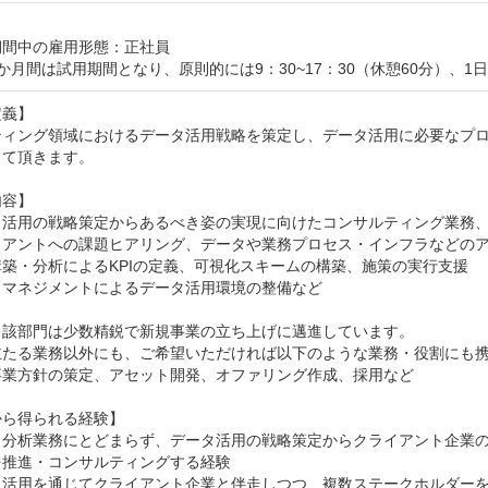
間中の雇用形態：正社員

か月間は試用期間となり、原則的には9：30~17：30（休憩60分）、
義】

ティング領域におけるデータ活用戦略を策定し、データ活用に必要なプ
て頂きます。

容】

タ活用の戦略策定からあるべき姿の実現に向けたコンサルティング業務、
イアントへの課題ヒアリング、データや業務プロセス・インフラなどのア
築・分析によるKPIの定義、可視化スキームの構築、施策の実行支援

マネジメントによるデータ活用環境の整備など

当該部門は少数精鋭で新規事業の立ち上げに邁進しています。

主たる業務以外にも、ご希望いただければ以下のような業務・役割にも携
事業方針の策定、アセット開発、オファリング作成、採用など

ら得られる経験】

タ分析業務にとどまらず、データ活用の戦略策定からクライアント企業
推進・コンサルティングする経験

タ活用を通じてクライアント企業と伴走しつつ、複数ステークホルダーを