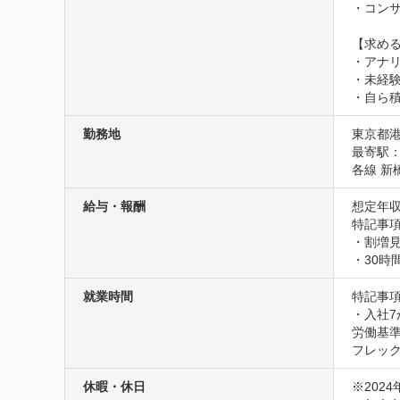
・コンサ
【求める
・アナ
・未経
・自ら
勤務地
東京都港
最寄駅：
各線 新
給与・報酬
想定年収
特記事項
・割増見
・30
就業時間
特記事項
・入社7
労働基準
フレッ
休暇・休日
※2024