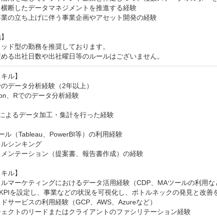
横断したデータマネジメントを推進する経験

業の立ち上げに伴う事業企画やアセット開発の経験

】

ッド型の勤務を推奨しております。

定める出社日数や出社曜日等のルールはございません。
キル】

のデータ分析経験（2年以上）

thon、Rでのデータ分析経験

QLによるデータ加工・集計を行った経験

ツール（Tableau、PowerBI等）の利用経験

ルシンキング

メンテーション（提案書、報告書作成）の経験

キル】

ルマーケティングにおけるデータ活用経験（CDP、MAツールの利用など
／KPIを設定し、事業などの状況を可視化し、ボトルネックの発見と改善を
ドサービスの利用経験（GCP、AWS、Azureなど）

ジェクトのリードまたはクライアントのファシリテーション経験
