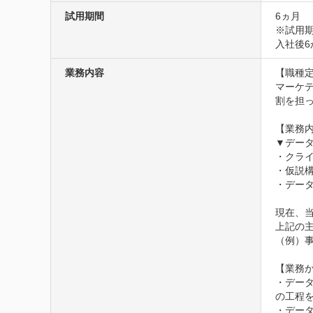
試用期間
6ヵ月
※試用期
入社後6
業務内容
【職種定
マーケ
割を担っ
【業務内
▼デー
・クラ
・仮説構
・データ
現在、
上記の
（例）
【業務か
・デー
の工程を
・デー