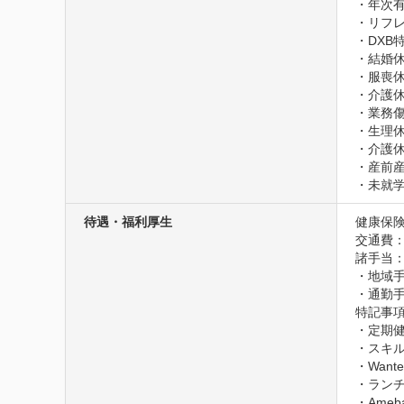
・年次有
・リフレ
・DXB
・結婚休
・服喪休
・介護休
・業務傷
・生理休
・介護休
・産前産
・未就
待遇・福利厚生
健康保険
交通費
諸手当：
・地域手
・通勤手
特記事項
・定期健
・スキル
・Want
・ランチ
・Ameb