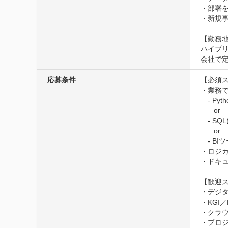
・部署を
・新規事
【勤務地
ハイブリ
会社で
応募条件
【必須ス
・業務で
　- Py
　   or

　- S
　   or

　- BI
・ロジカ
・ドキュ
【歓迎ス
・デジタ
・KGI
・クラウ
・プロ