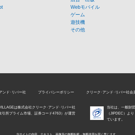
pt
Webモバイル
ゲーム
遊技機
その他
アンド･リバー社
プライバシーポリシー
クリーク･アンド･リバー社会
E VILLAGEは株式会社クリーク･アンド･リバー社
当社は、一般財
取引所プライム市場、証券コード4763）が運営
（JIPDEC）
。
ています。
当サイトの内容、テキスト、画像等の
無断転載・無断使用を固く禁じます。