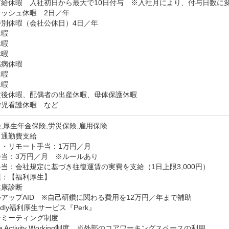
給休暇　入社初日から最大で10日付与　※入社月により、付与日数に変
ッシュ休暇　2日／年

特別休暇（会社公休日）4日／年

暇

暇

暇

病休暇

暇

暇

後休暇、配偶者の出産休暇、母体保護休暇

学児看護休暇　など
,厚生年金保険,労災保険,雇用保険
：通勤費支給
・リモート手当：1万円／月

当：3万円／月　※ルールあり

当：会社規定に基づき往復運賃の実費を支給（1日上限3,000円）
：【福利厚生】

康診断

アップAID　※自己研鑽に関わる費用を12万円／年まで補助

edly福利厚生サービス『Perk』

ミーティング制度

a Activity Working制度　※外部のコアワーキングスペースの利用
