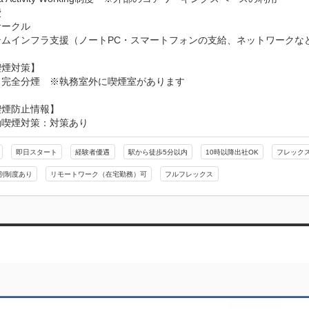


ークル

ムインフラ支援（ノートPC・スマートフォンの支給、ネットワークなど
煙対策】

ス完全分煙　※執務室外に喫煙室があります
喫煙防止情報】
動喫煙対策：対策あり
即日スタート
経験者優遇
駅から徒歩5分以内
10時以降出社OK
フレック
別制度あり
リモートワーク（在宅勤務）可
フルフレックス