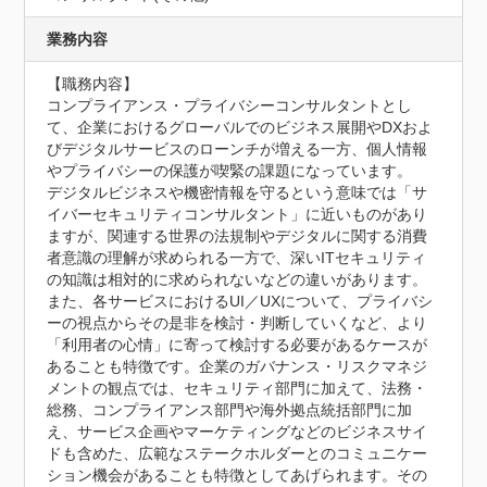
業務内容
【職務内容】

コンプライアンス・プライバシーコンサルタントとし
て、企業におけるグローバルでのビジネス展開やDXおよ
びデジタルサービスのローンチが増える一方、個人情報
やプライバシーの保護が喫緊の課題になっています。

デジタルビジネスや機密情報を守るという意味では「サ
イバーセキュリティコンサルタント」に近いものがあり
ますが、関連する世界の法規制やデジタルに関する消費
者意識の理解が求められる一方で、深いITセキュリティ
の知識は相対的に求められないなどの違いがあります。

また、各サービスにおけるUI／UXについて、プライバシ
ーの視点からその是非を検討・判断していくなど、より
「利用者の心情」に寄って検討する必要があるケースが
あることも特徴です。企業のガバナンス・リスクマネジ
メントの観点では、セキュリティ部門に加えて、法務・
総務、コンプライアンス部門や海外拠点統括部門に加
え、サービス企画やマーケティングなどのビジネスサイ
ドも含めた、広範なステークホルダーとのコミュニケー
ション機会があることも特徴としてあげられます。その