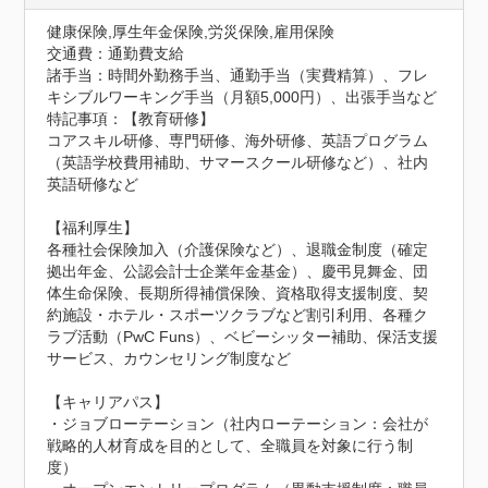
健康保険,厚生年金保険,労災保険,雇用保険
交通費：通勤費支給
諸手当：時間外勤務手当、通勤手当（実費精算）、フレ
キシブルワーキング手当（月額5,000円）、出張手当など
特記事項：【教育研修】

コアスキル研修、専門研修、海外研修、英語プログラム
（英語学校費用補助、サマースクール研修など）、社内
英語研修など

【福利厚生】

各種社会保険加入（介護保険など）、退職金制度（確定
拠出年金、公認会計士企業年金基金）、慶弔見舞金、団
体生命保険、長期所得補償保険、資格取得支援制度、契
約施設・ホテル・スポーツクラブなど割引利用、各種ク
ラブ活動（PwC Funs）、ベビーシッター補助、保活支援
サービス、カウンセリング制度など

【キャリアパス】

・ジョブローテーション（社内ローテーション：会社が
戦略的人材育成を目的として、全職員を対象に行う制
度）
