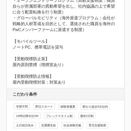
・オープンエントリープログラム（異動支援制度：職員
自らが所属部署の異動希望を出し、社内協議の上で希望
に合う配置転換を行う制度）

・グローバルモビリティ（海外派遣プログラム：会社が
戦略的人材育成を目的として、選抜された職員を海外の
PwCメンバーファームに派遣する制度）

【モバイルツール】

ノートPC、携帯電話を貸与

【受動喫煙防止策】

屋内原則禁煙（喫煙室あり）
【受動喫煙防止情報】
屋内受動喫煙対策：対策あり
こだわり条件
学歴不問
即日スタート
経験者優遇
駅から徒歩5分以内
10時以降出社OK
フレックスタイム制
週休2日制
土日祝日休み
交通費支給
社会保険完備
育児支援制度