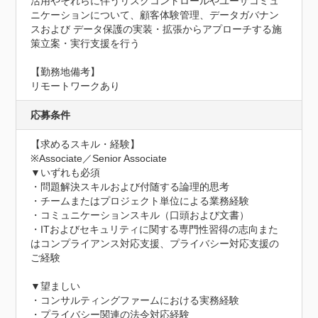
活用やそれらに伴うリスクコントロールやユーザコミュ
ニケーションについて、顧客体験管理、データガバナン
スおよび データ保護の実装・拡張からアプローチする施
策立案・実行支援を行う

【勤務地備考】

リモートワークあり
応募条件
【求めるスキル・経験】

※Associate／Senior Associate

▼いずれも必須

・問題解決スキルおよび付随する論理的思考

・チームまたはプロジェクト単位による業務経験

・コミュニケーションスキル（口頭および文書）

・ITおよびセキュリティに関する専門性習得の志向また
はコンプライアンス対応支援、プライバシー対応支援の
ご経験

▼望ましい

・コンサルティングファームにおける実務経験

・プライバシー関連の法令対応経験
