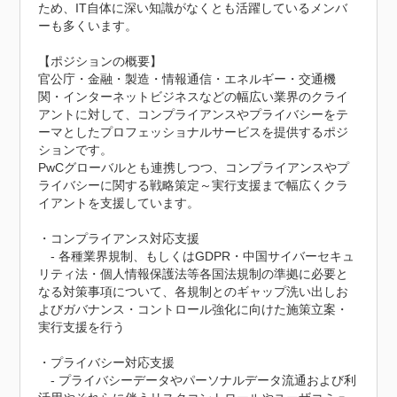
ため、IT自体に深い知識がなくとも活躍しているメンバ
ーも多くいます。

【ポジションの概要】

官公庁・金融・製造・情報通信・エネルギー・交通機
関・インターネットビジネスなどの幅広い業界のクライ
アントに対して、コンプライアンスやプライバシーをテ
ーマとしたプロフェッショナルサービスを提供するポジ
ションです。

PwCグローバルとも連携しつつ、コンプライアンスやプ
ライバシーに関する戦略策定～実行支援まで幅広くクラ
イアントを支援しています。

・コンプライアンス対応支援

　- 各種業界規制、もしくはGDPR・中国サイバーセキュ
リティ法・個人情報保護法等各国法規制の準拠に必要と
なる対策事項について、各規制とのギャップ洗い出しお
よびガバナンス・コントロール強化に向けた施策立案・
実行支援を行う

・プライバシー対応支援

　- プライバシーデータやパーソナルデータ流通および利