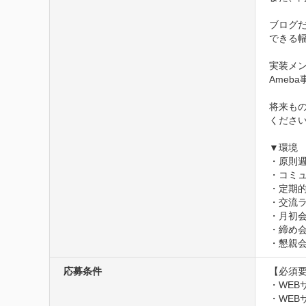
ブログ
できる幅
実装メ
Ameb
将来も
ください
▼環境

・原則週
・コミュ
・定期的
・交流ラ
・月初会
・締め会
・懇親
応募条件
【必須要
・WEB
・WEB