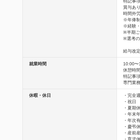
特記事項
賞与あり
時間外労
※年俸制
※経験・
※半期
※選考
給与改定
就業時間
10:00〜
休憩時
特記事項
専門業
休暇・休日
・完全週
・祝日

・夏期休
・年末年
・年次有
・慶弔休
・産前産
・育児休