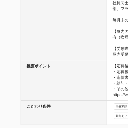
社員同
部、フ
毎月末
【屋内の
有（喫
【受動
屋内受
推薦ポイント
【応募後
・応募
・応募
・給与
・その
https://
こだわり条件
学歴不問
賞与あり