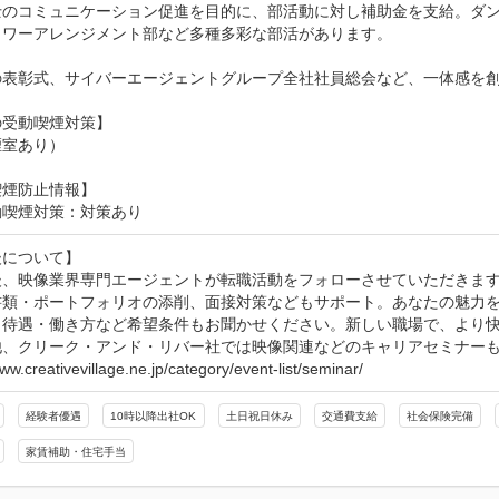
士のコミュニケーション促進を目的に、部活動に対し補助金を支給。ダ
ラワーアレンジメント部など多種多彩な部活があります。

の表彰式、サイバーエージェントグループ全社社員総会など、一体感を創
受動喫煙対策】

煙室あり）
喫煙防止情報】
動喫煙対策：対策あり
について】

後、映像業界専門エージェントが転職活動をフォローさせていただきます
書類・ポートフォリオの添削、面接対策などもサポート。あなたの魅力を
・待遇・働き方など希望条件もお聞かせください。新しい職場で、より快
他、クリーク・アンド・リバー社では映像関連などのキャリアセミナーも
www.creativevillage.ne.jp/category/event-list/seminar/
経験者優遇
10時以降出社OK
土日祝日休み
交通費支給
社会保険完備
家賃補助・住宅手当