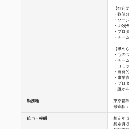
【歓迎要
・数値分
・ソーシ
・UX分
・プロダ
・チーム
【求めら
・ものづ
・チーム
・コミッ
・自発的
・事業責
・プロダ
・誰か
勤務地
東京都
最寄駅：
給与・報酬
想定年収
想定月収