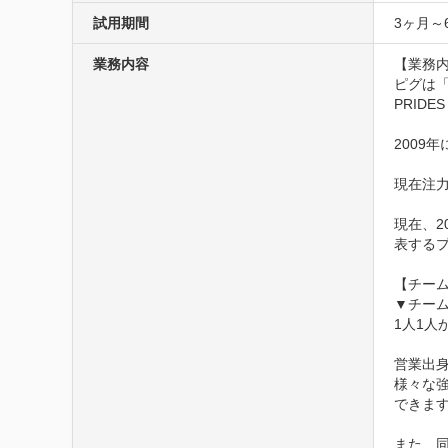
試用期間
3ヶ月～
業務内容
【業務内
ピグは「
PRID
2009
現在注力
現在、
表するプ
【チーム
▼チーム
1人1人
営業出
様々な
できます
また、