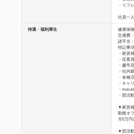
・リフレ
社員一
待遇・福利厚生
健康保険
交通費
諸手当
特記事項
・家賃補
・従業員
・慶弔見
・社内親
・各種活
・キャリ
・maca
・部活動
▼家賃補
勤務オ
月5万円
▼部活動