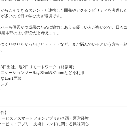
だからこそできるタレントと連携した開発やアクセシビリティを考慮し
が多いので日々学び大き環境です。

ンバーも優秀かつ成果のために協力しあえる優しい人が多いので、日々
a事業本部のよい部分だと考えます。

のづくりやりたかったけど・・・・など、まだ悩んでいるという方も一
。

3日出社、週2日リモートワーク（相談可）

ニケーションツールはSlackやZoomなどを利用

な1on1面談

ンチ





会
件】

サービス／スマートフォンアプリの企画・運営経験

サービス・アプリ、技術トレンドに関する興味関心
