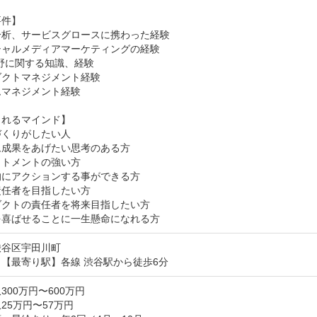
件】

析、サービスグロースに携わった経験

ャルメディアマーケティングの経験

野に関する知識、経験

クトマネジメント経験

マネジメント経験

れるマインド】

くりがしたい人

成果をあげたい思考のある方

トメントの強い方

にアクションする事ができる方

任者を目指したい方

クトの責任者を将来目指したい方

を喜ばせることに一生懸命になれる方
渋谷区宇田川町
【最寄り駅】各線 渋谷駅から徒歩6分
300万円〜600万円
25万円〜57万円