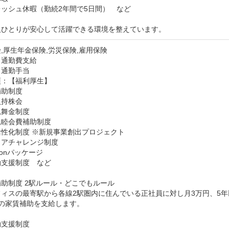
ッシュ休暇（勤続2年間で5日間）　など

人ひとりが安心して活躍できる環境を整えています。
,厚生年金保険,労災保険,雇用保険
：通勤費支給
：通勤手当
：【福利厚生】

助制度

持株会

舞金制度

睦会費補助制度

性化制度 ※新規事業創出プロジェクト

アチャレンジ制度

lonパッケージ

支援制度　など

助制度 2駅ルール・どこでもルール

フィスの最寄駅から各線2駅圏内に住んでいる正社員に対し月3万円、5
の家賃補助を支給します。

支援制度
