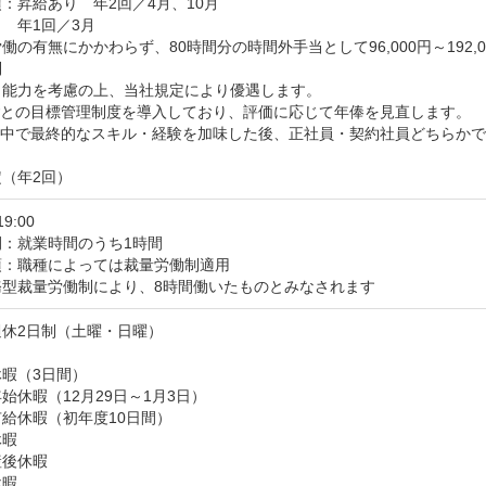
：昇給あり　年2回／4月、10月

　年1回／3月

働の有無にかかわらず、80時間分の時間外手当として96,000円～192,0


能力を考慮の上、当社規定により優遇します。

ごとの目標管理制度を導入しており、評価に応じて年俸を見直します。

の中で最終的なスキル・経験を加味した後、正社員・契約社員どちらかで
（年2回）
19:00
間：就業時間のうち1時間
：職種によっては裁量労働制適用

務型裁量労働制により、8時間働いたものとみなされます
休2日制（土曜・日曜）

暇（3日間）

始休暇（12月29日～1月3日）

給休暇（初年度10日間）

暇

後休暇

暇
