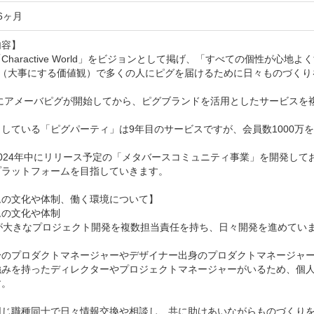
6ヶ月
容】

Charactive World」をビジョンとして掲げ、「すべての個性が心地
ES（大事にする価値観）で多くの人にピグを届けるために日々ものづくり
年にアメーバピグが開始してから、ピグブランドを活用としたサービスを
している「ピグパーティ」は9年目のサービスですが、会員数1000万
2024年中にリリース予定の「メタバースコミュニティ事業」を開発し
ラットフォームを目指していきます。

の文化や体制、働く環境について】

の文化や体制

が大きなプロジェクト開発を複数担当責任を持ち、日々開発を進めていま
身のプロダクトマネージャーやデザイナー出身のプロダクトマネージャー
強みを持ったディレクターやプロジェクトマネージャーがいるため、個
。

同じ職種同士で日々情報交換や相談し、共に助けあいながらものづくりを