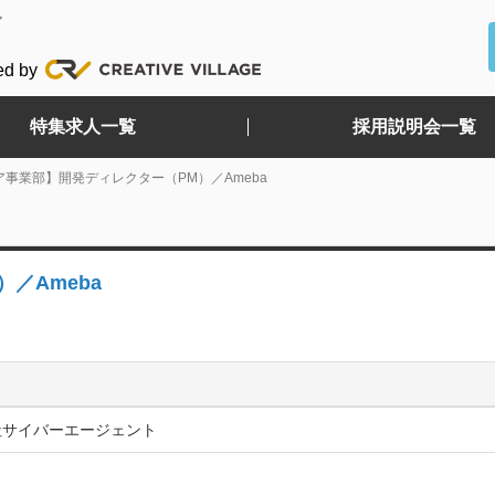
ど
ed by
特集求人一覧
採用説明会一覧
事業部】開発ディレクター（PM）／Ameba
／Ameba
社サイバーエージェント