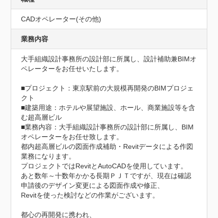
CADオペレーター(その他)
業務内容
大手組織設計事務所の設計部に所属し、設計補助兼BIMオ
ペレーターをお任せいたします。

■プロジェクト：東京駅前の大規模再開発のBIMプロジェ
クト

■建築用途：ホテルや展望施設、ホール、商業施設等を含
む超高層ビル

■業務内容：大手組織設計事務所の設計部に所属し、BIM
オペレーターをお任せ致します。

都内超高層ビルの図面作成補助・Revitデータによる作図
業務になります。

プロジェクトではRevitとAutoCADを使用しています。

あと数年～十数年かかる長期ＰＪＴですが、現在は確認
申請後のデザイン変更による図面作成や修正、

Revitを使った検討などの作業がございます。

都心の再開発に携われ、
