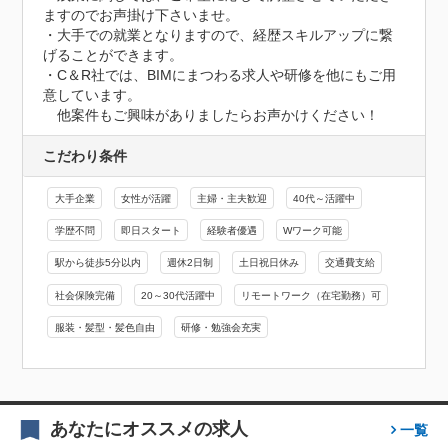
ますのでお声掛け下さいませ。

・大手での就業となりますので、経歴スキルアップに繋
げることができます。

・C＆R社では、BIMにまつわる求人や研修を他にもご用
意しています。

　他案件もご興味がありましたらお声かけください！
こだわり条件
大手企業
女性が活躍
主婦・主夫歓迎
40代～活躍中
学歴不問
即日スタート
経験者優遇
Wワーク可能
駅から徒歩5分以内
週休2日制
土日祝日休み
交通費支給
社会保険完備
20～30代活躍中
リモートワーク（在宅勤務）可
服装・髪型・髪色自由
研修・勉強会充実
あなたにオススメの求人
一覧