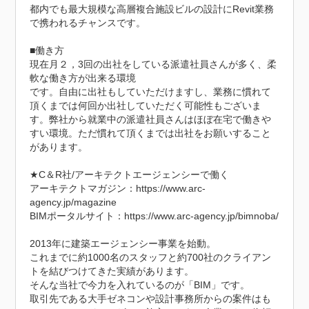
都内でも最大規模な高層複合施設ビルの設計にRevit業務
で携われるチャンスです。

■働き方

現在月２，3回の出社をしている派遣社員さんが多く、柔
軟な働き方が出来る環境

です。自由に出社もしていただけますし、業務に慣れて
頂くまでは何回か出社していただく可能性もございま
す。弊社から就業中の派遣社員さんはほぼ在宅で働きや
すい環境。ただ慣れて頂くまでは出社をお願いすること
があります。

★C＆R社/アーキテクトエージェンシーで働く

アーキテクトマガジン：https://www.arc-
agency.jp/magazine

BIMポータルサイト：https://www.arc-agency.jp/bimnoba/

2013年に建築エージェンシー事業を始動。

これまでに約1000名のスタッフと約700社のクライアン
トを結びつけてきた実績があります。

そんな当社で今力を入れているのが「BIM」です。

取引先である大手ゼネコンや設計事務所からの案件はも