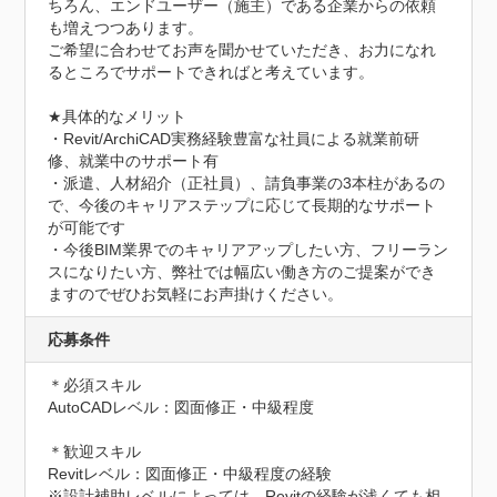
ちろん、エンドユーザー（施主）である企業からの依頼
も増えつつあります。

ご希望に合わせてお声を聞かせていただき、お力になれ
るところでサポートできればと考えています。

★具体的なメリット

・Revit/ArchiCAD実務経験豊富な社員による就業前研
修、就業中のサポート有

・派遣、人材紹介（正社員）、請負事業の3本柱があるの
で、今後のキャリアステップに応じて長期的なサポート
が可能です

・今後BIM業界でのキャリアアップしたい方、フリーラン
スになりたい方、弊社では幅広い働き方のご提案ができ
ますのでぜひお気軽にお声掛けください。
応募条件
＊必須スキル

AutoCADレベル：図面修正・中級程度

＊歓迎スキル

Revitレベル：図面修正・中級程度の経験

※設計補助レベルによっては、Revitの経験が浅くても相