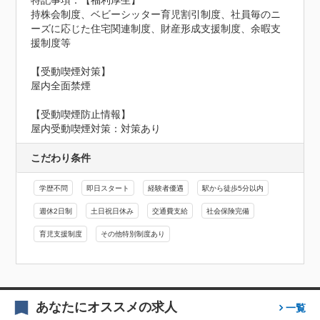
特記事項：【福利厚生】

持株会制度、ベビーシッター育児割引制度、社員毎のニ
ーズに応じた住宅関連制度、財産形成支援制度、余暇支
援制度等

【受動喫煙対策】

屋内全面禁煙
【受動喫煙防止情報】
屋内受動喫煙対策：対策あり
こだわり条件
学歴不問
即日スタート
経験者優遇
駅から徒歩5分以内
週休2日制
土日祝日休み
交通費支給
社会保険完備
育児支援制度
その他特別制度あり
あなたにオススメの求人
一覧