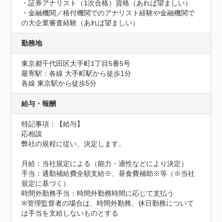
・証券アナリスト（1次合格）資格（あれば望ましい）

・金融機関／格付機関でのアナリスト経験や金融機関で
の大企業審査経験（あれば望ましい）
勤務地
東京都千代田区大手町1丁目5番5号
最寄駅：各線 大手町駅から徒歩1分

各線 東京駅から徒歩5分
給与・報酬
特記事項：【給与】

応相談

弊社の規程に従い、決定します。

月給：当社規定による（能力・適性などにより決定）

手当：通勤補給費全額支給※、昼食費補助※等（※当社
規定に基づく）

時間外勤務手当：時間外勤務時間に応じて支払う

※管理監督者の場合は、時間外勤務、休日勤務について
は手当を支給しないものとする
