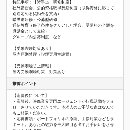
特記事項：【諸手当・研修制度】

社外講習会、公的資格取得奨励制度（取得資格に応じて
別途定める奨励金を支給）

階層別研修・公募型研修

通信教育（修了条件をクリアした場合、受講料の全額を
奨励金として支給）

グループ内公募制度　など

【受動喫煙対策あり】

屋内原則禁煙（喫煙専用室設置）
【受動喫煙防止情報】
屋内受動喫煙対策：対策あり
推薦ポイント
【応募後について】

・応募後、映像業界専門エージェントが転職活動をフォ
ローさせていただきます。本求人のご不明な点はなんで
もご相談ください。

・応募書類・ポートフォリオの添削、面接対策などもサ
ポート。あなたの魅力を最大限引き出すお手伝いをさせ