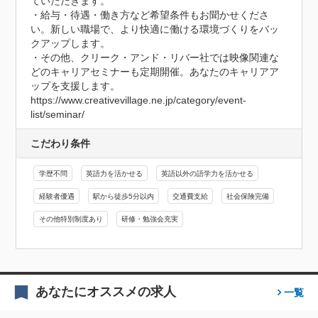
ていただきます。

・給与・待遇・働き方など希望条件もお聞かせくださ
い。新しい職場で、より快適に働ける環境づくりをバッ
クアップします。

・その他、クリーク・アンド・リバー社では映像関連な
どのキャリアセミナーも定期開催。あなたのキャリアア
ップを支援します。

https://www.creativevillage.ne.jp/category/event-
list/seminar/
こだわり条件
学歴不問
英語力を活かせる
英語以外の語学力を活かせる
経験者優遇
駅から徒歩5分以内
交通費支給
社会保険完備
その他特別制度あり
研修・勉強会充実
あなたにオススメの求人
一覧