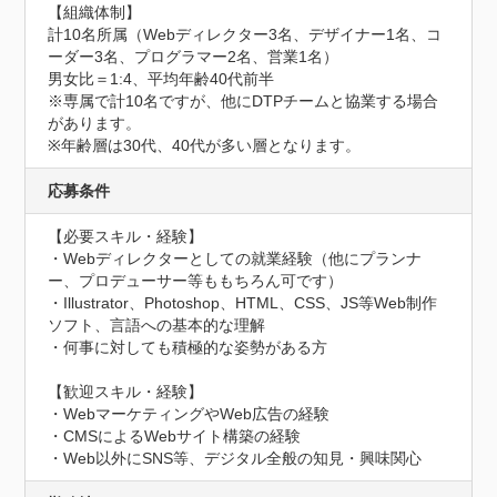
【組織体制】

計10名所属（Webディレクター3名、デザイナー1名、コ
ーダー3名、プログラマー2名、営業1名）

男女比＝1:4、平均年齢40代前半

※専属で計10名ですが、他にDTPチームと協業する場合
があります。

※年齢層は30代、40代が多い層となります。
応募条件
【必要スキル・経験】

・Webディレクターとしての就業経験（他にプランナ
ー、プロデューサー等ももちろん可です）

・Illustrator、Photoshop、HTML、CSS、JS等Web制作
ソフト、言語への基本的な理解

・何事に対しても積極的な姿勢がある方

【歓迎スキル・経験】

・WebマーケティングやWeb広告の経験

・CMSによるWebサイト構築の経験

・Web以外にSNS等、デジタル全般の知見・興味関心