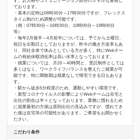
す。お人柄やコミュニケーション部分のスキルも重視し
ております。

・基本の定時は08時30分～17時30分ですが、フレックス
タイム制のため調整が可能です。

（例：07時30分～16時30分、10時00分～19時00分　
等）

・毎年2月後半～4月前半については、予てから土曜日、
祝日を出勤日としておりますが、昨今の働き方改革もあ
り、同社全体で休みとしている方が多く、特にWebチー
ムの有給休暇消化率は高い水準となっております。

・残業については、月20～40時間と、受託制作としては
多くはなく、ワークライフバランスを整えたご就業が可
能です。特に閑散期は残業なしで帰宅できる日もありま
す。

・駅から徒歩5分程度のため、通勤しやすい環境です。

・新型コロナウイルスの影響によりWebチームは在宅と
出社の割合は半々となっております。業務に慣れるため
に就業最初の方保は原則出社の見込みですが、慣れてき
た後は在宅等の可能性があります。ご希望をお聞かせく
ださい。
こだわり条件