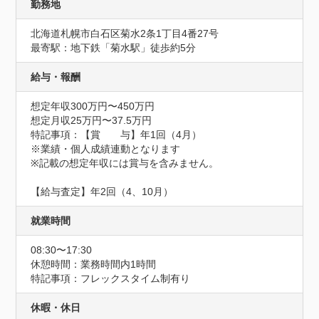
勤務地
北海道札幌市白石区菊水2条1丁目4番27号
最寄駅：地下鉄「菊水駅」徒歩約5分
給与・報酬
想定年収300万円〜450万円
想定月収25万円〜37.5万円
特記事項：【賞　　与】年1回（4月）

※業績・個人成績連動となります

※記載の想定年収には賞与を含みません。

【給与査定】年2回（4、10月）
就業時間
08:30〜17:30
休憩時間：業務時間内1時間
特記事項：フレックスタイム制有り
休暇・休日