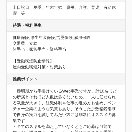
土日祝日、夏季、年末年始、慶弔、介護、育児、有給休
暇　等
待遇・福利厚生
健康保険,厚生年金保険,労災保険,雇用保険
交通費：支給
諸手当：家族手当・資格手当
【受動喫煙防止情報】
屋内受動喫煙対策：対策あり
推薦ポイント
・黎明期から手掛けているWeb事業ですが、計10名ほど
の所属とそれほど人数は多くないため、一人に任せられ
る裁量が大きく、組織体制や仕事の進め方も含め、ベン
チャー企業のような気質もあり、そうした少数精鋭部隊
で自身の実力を試してみたい方には非常にオススメの募
集です。

・全てのスキルを満たしていなくともご応募は可能で