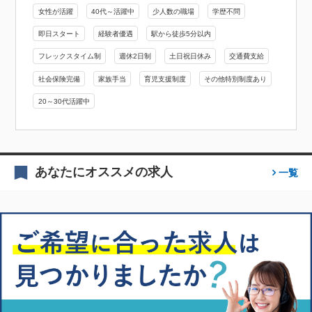
女性が活躍
40代～活躍中
少人数の職場
学歴不問
即日スタート
経験者優遇
駅から徒歩5分以内
フレックスタイム制
週休2日制
土日祝日休み
交通費支給
社会保険完備
家族手当
育児支援制度
その他特別制度あり
20～30代活躍中
あなたにオススメの求人
一覧