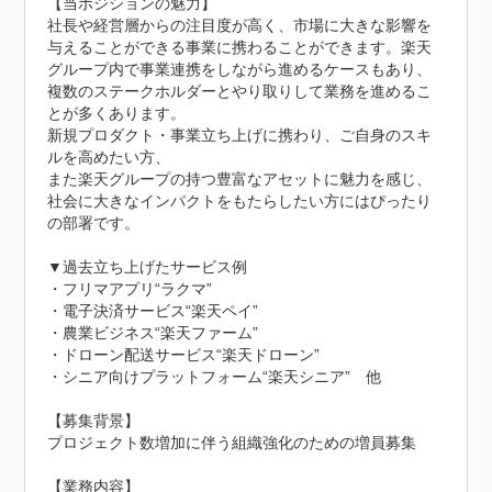
【当ポジションの魅力】

社長や経営層からの注目度が高く、市場に大きな影響を
与えることができる事業に携わることができます。楽天
グループ内で事業連携をしながら進めるケースもあり、
複数のステークホルダーとやり取りして業務を進めるこ
とが多くあります。

新規プロダクト・事業立ち上げに携わり、ご自身のスキ
ルを高めたい方、

また楽天グループの持つ豊富なアセットに魅力を感じ、
社会に大きなインパクトをもたらしたい方にはぴったり
の部署です。

▼過去立ち上げたサービス例

・フリマアプリ“ラクマ”

・電子決済サービス“楽天ペイ”

・農業ビジネス“楽天ファーム”

・ドローン配送サービス“楽天ドローン”

・シニア向けプラットフォーム“楽天シニア”　他

【募集背景】

プロジェクト数増加に伴う組織強化のための増員募集

【業務内容】
