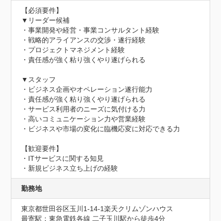
【必須要件】

▼リーダー候補

・事業開発や経営・事業コンサルタント経験

・戦略的アライアンスの交渉・遂行経験

・プロジェクトマネジメント経験

・責任感が強く粘り強くやり遂げられる

▼スタッフ

・ビジネス企画やオペレーション遂行能力

・責任感が強く粘り強くやり遂げられる

・サービス利用者のニーズに気付ける力

・高いコミュニケーション力や営業経験

・ビジネスや市場の変化に臨機応変に対応できる力

【歓迎要件】

・ITサービスに関する知見

・新規ビジネス立ち上げの経験
勤務地
東京都世田谷区玉川1-14-1楽天クリムゾンハウス
最寄駅：東急電鉄各線 二子玉川駅から徒歩4分