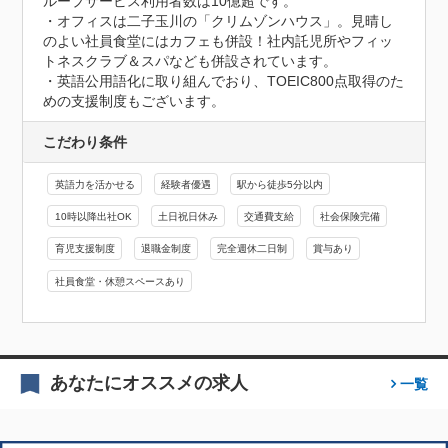
ループサービス利用者数は10億超です。

・オフィスは二子玉川の「クリムゾンハウス」。見晴し
のよい社員食堂にはカフェも併設！社内託児所やフィッ
トネスクラブ＆スパなども併設されています。

・英語公用語化に取り組んでおり、TOEIC800点取得のた
めの支援制度もございます。
こだわり条件
英語力を活かせる
経験者優遇
駅から徒歩5分以内
10時以降出社OK
土日祝日休み
交通費支給
社会保険完備
育児支援制度
退職金制度
完全週休二日制
賞与あり
社員食堂・休憩スペースあり
あなたにオススメの求人
一覧