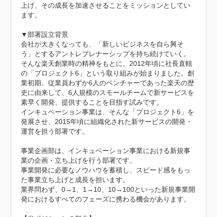
上げ、その成長を加速させることをミッションとしてい
ます。

▼部署設立背景

会社が大きくなっても、「新しいビジネスを自ら興そ
う」とするアントレプレナーシップを持ち続けていく。
そんな楽天創業時の精神をもとに、2012年頃に社長直轄
の「プロジェクト6」という取り組みが始まりました。創
業初期、従業員わずか6人のベンチャーであった楽天の歴
史に由来して、6人規模のスモールチームで新サービスを
素早く開発、提供することを目指す試みです。

インキュベーション事業は、そんな「プロジェクト6」を
発展させ、2015年頃に組織化された新サービスの開発・
運営を担う部署です。

事業企画部は、インキュベーション事業における新規事
業の企画・立ち上げを行う部署です。

事業開発に必要なノウハウを蓄積し、スピード感をもっ
た事業立ち上げと成長を担います。

業界問わず、0→1、1→10、10→100といった新規事業開
発におけるすべてのフェーズに携わる機会があります。
