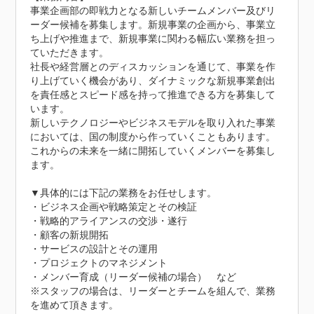
事業企画部の即戦力となる新しいチームメンバー及びリ
ーダー候補を募集します。新規事業の企画から、事業立
ち上げや推進まで、新規事業に関わる幅広い業務を担っ
ていただきます。

社長や経営層とのディスカッションを通じて、事業を作
り上げていく機会があり、ダイナミックな新規事業創出
を責任感とスピード感を持って推進できる方を募集して
います。

新しいテクノロジーやビジネスモデルを取り入れた事業
においては、国の制度から作っていくこともあります。
これからの未来を一緒に開拓していくメンバーを募集し
ます。

▼具体的には下記の業務をお任せします。

・ビジネス企画や戦略策定とその検証

・戦略的アライアンスの交渉・遂行

・顧客の新規開拓

・サービスの設計とその運用

・プロジェクトのマネジメント

・メンバー育成（リーダー候補の場合）　など

※スタッフの場合は、リーダーとチームを組んで、業務
を進めて頂きます。
