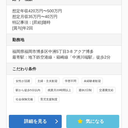
想定年収420万円〜500万円
想定月収35万円〜40万円
特記事項：[昇給]随時

[賞与]年2回
勤務地
福岡県福岡市博多区中洲5丁目3-8 アクア博多
最寄駅：地下鉄空港線・箱崎線「中洲川端駅」徒歩2分
こだわり条件
女性が活躍
主婦・主夫歓迎
学歴不問
未経験者歓迎
駅から徒歩5分以内
残業月20時間以上
週休2日制
交通費支給
社会保険完備
育児支援制度
詳細を見る
気になる