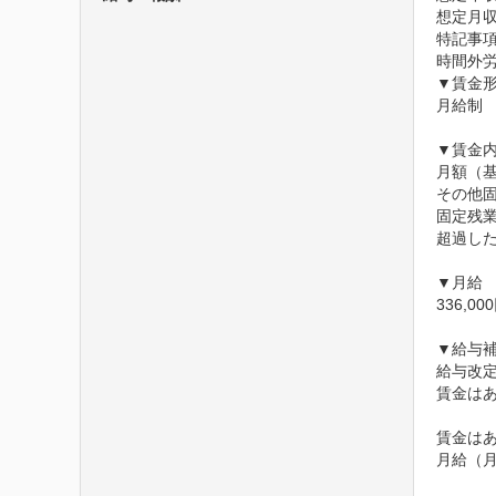
想定月収3
特記事項
時間外労
▼賃金形
月給制

▼賃金内
月額（基本
その他固
固定残業
超過した
▼月給

336,0
▼給与補
給与改定
賃金は
賃金は
月給（月