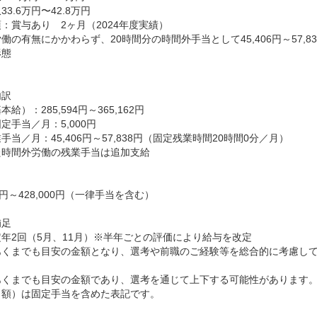
3.6万円〜42.8万円
：賞与あり　2ヶ月（2024年度実績）

働の有無にかかわらず、20時間分の時間外手当として45,406円～57,83
態

訳

給）：285,594円～365,162円

定手当／月：5,000円

手当／月：45,406円～57,838円（固定残業時間20時間0分／月）

時間外労働の残業手当は追加支給

00円～428,000円（一律手当を含む）

足

年2回（5月、11月）※半年ごとの評価により給与を改定

あくまでも目安の金額となり、選考や前職のご経験等を総合的に考慮して
あくまでも目安の金額であり、選考を通じて上下する可能性があります。
額）は固定手当を含めた表記です。
