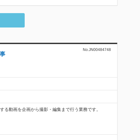
No.JN00484748
事
などに配信する動画を企画から撮影・編集まで行う業務です。
