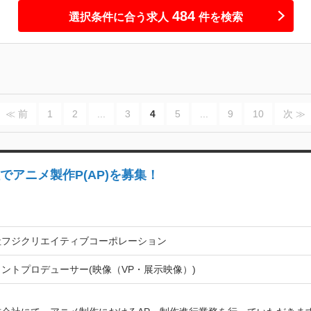
484
選択条件に合う求人
件を検索
≪ 前
1
2
...
3
4
5
...
9
10
次 ≫
でアニメ製作P(AP)を募集！
社フジクリエイティブコーポレーション
ントプロデューサー(映像（VP・展示映像）)

