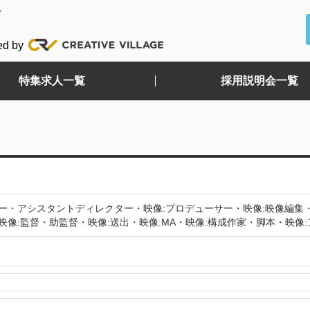
ど
ed by
特集求人一覧
採用説明会一覧
ター・アシスタントディレクター・映像:プロデューサー・映像:映像編集
映像:監督・助監督・映像:送出・映像:MA・映像:構成作家・脚本・映像