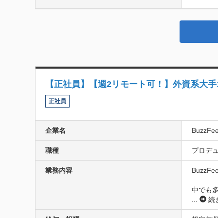
【正社員】【週2リモート可！】外資系大
正社員
企業名
BuzzF
職種
プロデュ
業務内容
Buzz
中でも
...
続