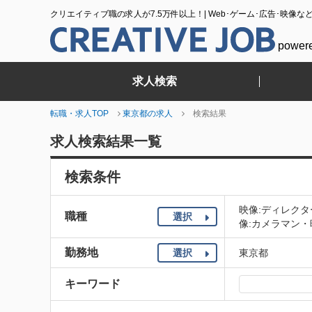
クリエイティブ職の求人が7.5万件以上！| Web･ゲーム･広告･映像な
power
求人検索
転職・求人TOP
東京都の求人
検索結果
求人検索結果一覧
検索条件
映像:ディレク
職種
選択
像:カメラマン・
勤務地
選択
東京都
キーワード