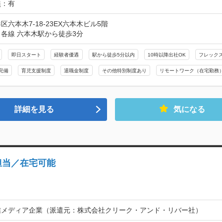
無：有
区六本木7-18-23EX六本木ビル5階
各線 六本木駅から徒歩3分
即日スタート
経験者優遇
駅から徒歩5分以内
10時以降出社OK
フレック
完備
育児支援制度
退職金制度
その他特別制度あり
リモートワーク（在宅勤務
詳細を見る
気になる
担当／在宅可能
信メディア企業（派遣元：株式会社クリーク・アンド・リバー社）