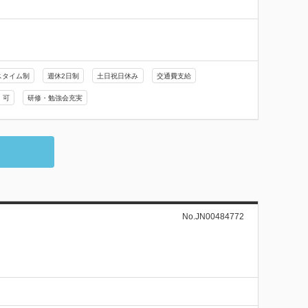
スタイム制
週休2日制
土日祝日休み
交通費支給
）可
研修・勉強会充実
No.JN00484772