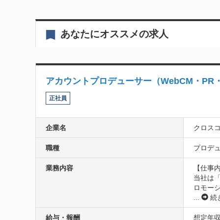
あなたにオススメの求人
アカウントプロデューサー（WebCM・P
正社員
企業名
クロス
職種
プロデュ
業務内容
【仕事内
当社は
ロモー
...
続
給与・報酬
想定年収