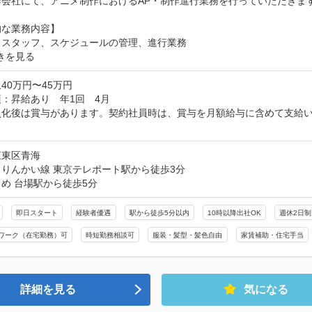
会社にて、アニメ制作におけるAP・制作進行業務を行っていただきます
な業務内容】

きを見る
40万円〜45万円
：昇給あり　年1回　4月

員化後は賞与があります。契約社員時は、賞与を月額給与に含めて支給い
し
江東区青海
りんかい線 東京テレポート駅から徒歩3分

め 台場駅から徒歩5分
即日スタート
経験者優遇
駅から徒歩5分以内
10時以降出社OK
週休2日制
ワーク（在宅勤務）可
時短勤務相談可
服装・髪型・髪色自由
家賃補助・住宅手当
詳細を見る
気になる