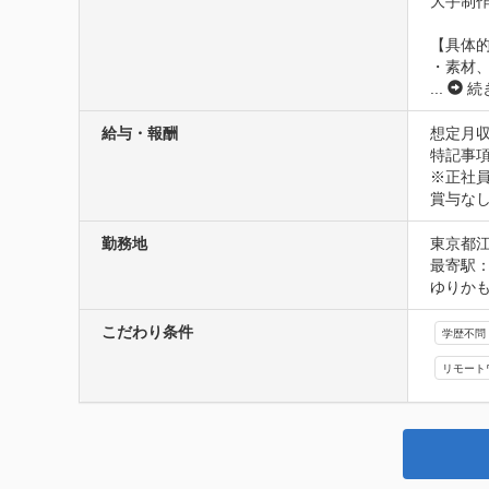
大手制作
【具体的
...
続
給与・報酬
想定月収
特記事項
※正社
賞与な
勤務地
東京都
最寄駅：
ゆりかも
こだわり条件
学歴不問
リモート