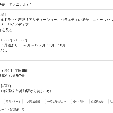
映像（テクニカル）)
署】

ナルドラマや恋愛リアリティーショー、バラエティのほか、ニュースや
る大手配信メディア
きを見る
600円〜1900円
：昇給あり　6ヶ月～12ヶ月／4月、10月

なし

し
▼渋谷区宇田川町

谷駅から徒歩7分

神宮前

ロ銀座線 外苑前駅から徒歩10分
即日スタート
経験者優遇
10時以降出社OK
週休2日制
交通費支給
社
ワーク（在宅勤務）可