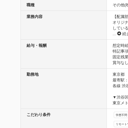
職種
その他(
業務内容
【配属部
オリジ
してい
...
続
給与・報酬
想定時給1
特記事項
固定残業
賞与な
勤務地
東京都
最寄駅：
各線 渋
▼渋谷区
東京メト
こだわり条件
学歴不問
リモート