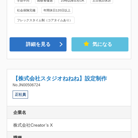
学歴不問
経験者優遇
10時以降出社OK
土日祝日休み
社会保険完備
年間休日120日以上
フレックスタイム制（コアタイムあり）
詳細を見る
気になる
【株式会社スタジオねねね】設定制作
No.JN00506724
正社員
企業名
株式会社Creator’s X
職種