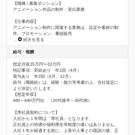
【職種 / 募集ポジション】

アニメーション作品の制作・宣伝業務

【仕事内容】

アニメーション制作に関連する業務は、設定や素材の制
作、プロモーション、番組販売
...
続きを見る
給与・報酬
想定月収25万円〜32万円
特記事項：昇給あり　年1回（4月）

賞与あり　年2回（6月、12月）

給与（職能給）は、経験・能力等考慮の上、当社規定に
より決定いたします。

【想定年収】

480～640万円位　（20代後半～30代例）

【準社員契約について】

入社から１年間は「準社員」となります。

正社員との待遇や福利厚生等制度の違いはありません。

入社１年が経過する前に、上長や人事との面談の後、正