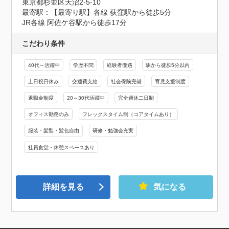
東京都杉並区天沼2-5-10
最寄駅：【最寄り駅】各線 荻窪駅から徒歩5分

JR各線 阿佐ケ谷駅から徒歩17分
こだわり条件
40代～活躍中
学歴不問
経験者優遇
駅から徒歩5分以内
土日祝日休み
交通費支給
社会保険完備
育児支援制度
退職金制度
20～30代活躍中
完全週休二日制
オフィス勤務のみ
フレックスタイム制（コアタイムあり）
服装・髪型・髪色自由
研修・勉強会充実
社員食堂・休憩スペースあり
詳細を見る
気になる