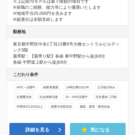
※上記給与モデルは最下限額の場合です

※前職のご経験、能力等により優遇いたします

※地域手当25,000円を含みます

※超過分は全額支給します
勤務地
東京都中野区中央1丁目13番8号大橋セントラルビルディ
ング3階
最寄駅：【最寄り駅】各線 東中野駅から徒歩8分

各線 中野坂上駅から徒歩8分
こだわり条件
40代～活躍中
経験者優遇
10時以降出社OK
土日祝日休み
交通費支給
社会保険完備
20～30代活躍中
完全週休二日制
年間休日120日以上
残業代全額支給
服装・髪型・髪色自由
詳細を見る
気になる