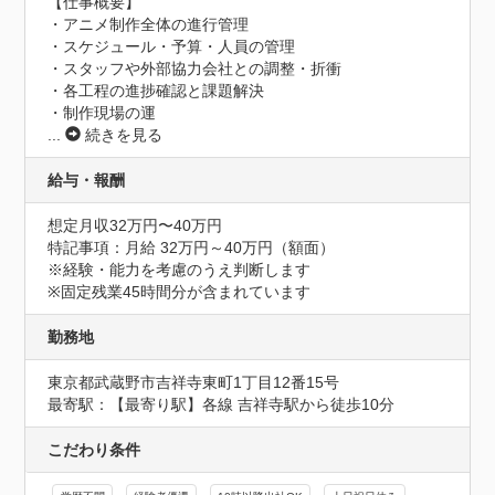
【仕事概要】

・アニメ制作全体の進行管理

・スケジュール・予算・人員の管理

・スタッフや外部協力会社との調整・折衝

・各工程の進捗確認と課題解決

・制作現場の運
...
続きを見る
給与・報酬
想定月収32万円〜40万円
特記事項：月給 32万円～40万円（額面）

※経験・能力を考慮のうえ判断します

※固定残業45時間分が含まれています
勤務地
東京都武蔵野市吉祥寺東町1丁目12番15号
最寄駅：【最寄り駅】各線 吉祥寺駅から徒歩10分
こだわり条件