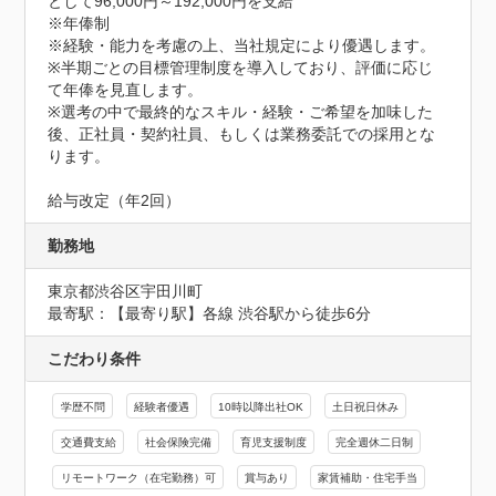
として96,000円～192,000円を支給

※年俸制

※経験・能力を考慮の上、当社規定により優遇します。

※半期ごとの目標管理制度を導入しており、評価に応じ
て年俸を見直します。

※選考の中で最終的なスキル・経験・ご希望を加味した
後、正社員・契約社員、もしくは業務委託での採用とな
ります。

給与改定（年2回）
勤務地
東京都渋谷区宇田川町
最寄駅：【最寄り駅】各線 渋谷駅から徒歩6分
こだわり条件
学歴不問
経験者優遇
10時以降出社OK
土日祝日休み
交通費支給
社会保険完備
育児支援制度
完全週休二日制
リモートワーク（在宅勤務）可
賞与あり
家賃補助・住宅手当