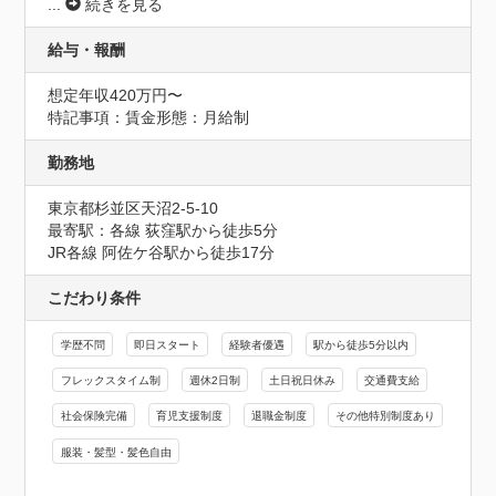
...
続きを見る
給与・報酬
想定年収420万円〜
特記事項：賃金形態：月給制
勤務地
東京都杉並区天沼2-5-10
最寄駅：各線 荻窪駅から徒歩5分

JR各線 阿佐ケ谷駅から徒歩17分
こだわり条件
学歴不問
即日スタート
経験者優遇
駅から徒歩5分以内
フレックスタイム制
週休2日制
土日祝日休み
交通費支給
社会保険完備
育児支援制度
退職金制度
その他特別制度あり
服装・髪型・髪色自由