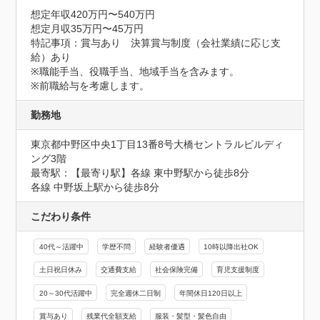
想定年収420万円〜540万円
想定月収35万円〜45万円
特記事項：賞与あり　決算賞与制度（会社業績に応じ支
給）あり

※職能手当、役職手当、地域手当を含みます。

※前職給与を考慮します。
勤務地
東京都中野区中央1丁目13番8号大橋セントラルビルディ
ング3階
最寄駅：【最寄り駅】各線 東中野駅から徒歩8分

各線 中野坂上駅から徒歩8分
こだわり条件
40代～活躍中
学歴不問
経験者優遇
10時以降出社OK
土日祝日休み
交通費支給
社会保険完備
育児支援制度
20～30代活躍中
完全週休二日制
年間休日120日以上
賞与あり
残業代全額支給
服装・髪型・髪色自由