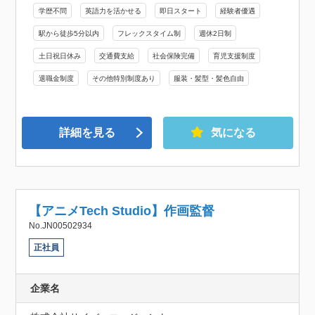
学歴不問
英語力を活かせる
即日スタート
経験者優遇
駅から徒歩5分以内
フレックスタイム制
週休2日制
土日祝日休み
交通費支給
社会保険完備
育児支援制度
退職金制度
その他特別制度あり
服装・髪型・髪色自由
詳細を見る
気になる
【アニメTech Studio】作画監督
No.JN00502934
正社員
企業名