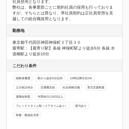
社員登用となります。

弊社は、各事業部ごとに契約社員の採用も行っておりま
すが、そちらとは異なり、準社員契約は正社員登用を見
越しての総合職採用となります。
勤務地
東京都千代田区神田神保町２丁目３０
最寄駅：【最寄り駅】各線 神保町駅より徒歩5分 各線 水
道橋駅より徒歩10分
こだわり条件
経験者優遇
駅から徒歩5分以内
10時以降出社OK
土日祝日休み
交通費支給
社会保険完備
育児支援制度
退職金制度
年間休日120日以上
フレックスタイム制（コアタイムあり）
賞与あり
研修・勉強会充実