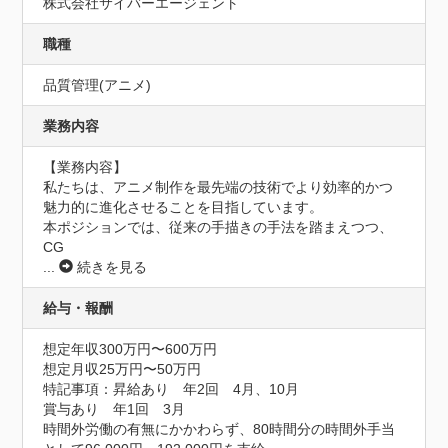
株式会社サイバーエージェント
職種
品質管理(アニメ)
業務内容
【業務内容】

私たちは、アニメ制作を最先端の技術でより効率的かつ
魅力的に進化させることを目指しています。

本ポジションでは、従来の手描きの手法を踏まえつつ、
CG
...
続きを見る
給与・報酬
想定年収300万円〜600万円
想定月収25万円〜50万円
特記事項：昇給あり　年2回　4月、10月

賞与あり　年1回　3月

時間外労働の有無にかかわらず、80時間分の時間外手当