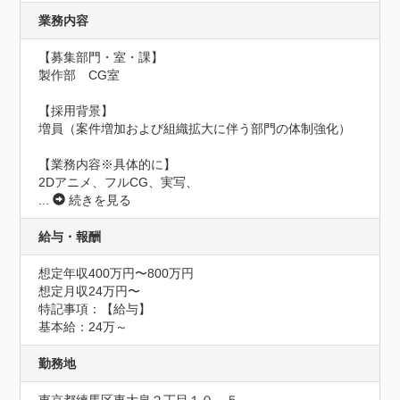
業務内容
【募集部門・室・課】

製作部　CG室

【採用背景】

増員（案件増加および組織拡大に伴う部門の体制強化）

【業務内容※具体的に】

2Dアニメ、フルCG、実写、
...
続きを見る
給与・報酬
想定年収400万円〜800万円
想定月収24万円〜
特記事項：【給与】

基本給：24万～
勤務地
東京都練馬区東大泉２丁目１０－５