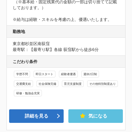
 （※基本給・固定残業代の金額の一部は切り捨てて記載
しております。）

※給与は経験・スキルを考慮の上、優遇いたします。
勤務地
東京都杉並区南荻窪
最寄駅：【最寄り駅】各線 荻窪駅から徒歩6分
こだわり条件
学歴不問
即日スタート
経験者優遇
週休2日制
交通費支給
社会保険完備
育児支援制度
その他特別制度あり
研修・勉強会充実
詳細を見る
気になる