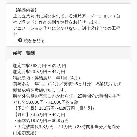
【業務内容】

主に企業向けに展開されている短尺アニメーション（自
社ブランド）作品の制作進行をお任せします。

アニメーション作りに欠かせない、制作過程全ての工程
と
...
続きを見る
給与・報酬
想定年収282万円〜528万円
想定月収23.5万円〜44万円
特記事項：昇給あり　年1回（4月）

賞与あり　年1回（12月／実績1.5ヵ月分）※業績および
勤務成績を考慮いたします。

時間外労働の有無にかかわらず、25時間分の時間外手当
として38,000円～71,000円を支給

【予定年収】282万円〜528万円（賞与別）

【月給】23.5万円〜44万円

・基本給19.7万円～36.9万円

・固定残業代3.8万円～7.1万円（25時間相当分／超過分
は追加支給）
