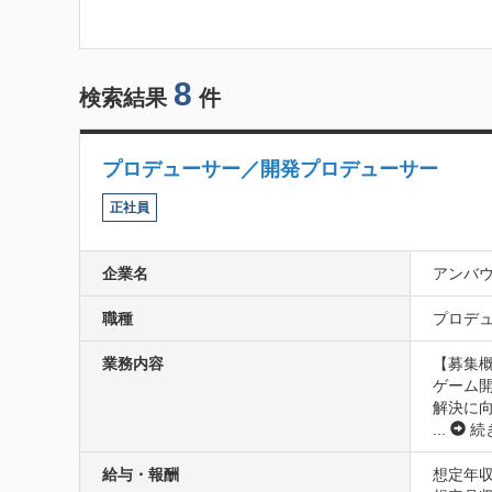
8
検索結果
件
プロデューサー／開発プロデューサー
正社員
企業名
アンバ
職種
プロデュ
業務内容
【募集概
ゲーム
解決に
...
続
給与・報酬
想定年収