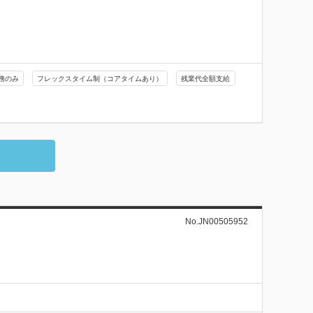
務のみ
フレックスタイム制（コアタイムあり）
残業代全額支給
No.JN00505952