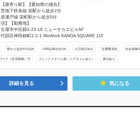
【最寄り駅】【愛知県の場合】

営地下鉄各線 栄駅から徒歩2分

道瀬戸線 栄町駅から徒歩5分

項】【勤務地】

古屋市中区錦3-23-18 ニューサカエビル5F

田区神田錦町2-2-1 WeWork KANDA SQUARE 11F
駅から徒歩5分以内
10時以降出社OK
土日祝日休み
交通費支給
社会保険
ワーク（在宅勤務）可
フレックスタイム制（コアタイムあり）
賞与あり
詳細を見る
気になる