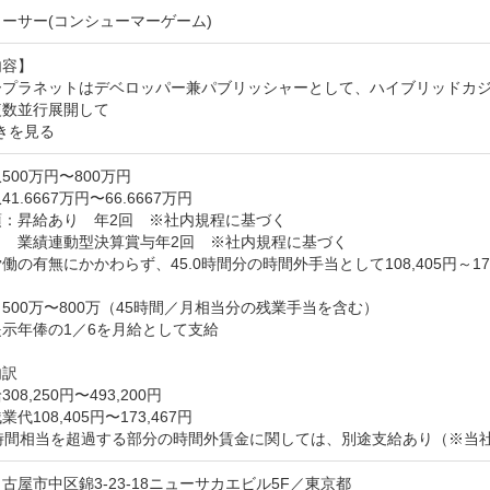
ーサー(コンシューマーゲーム)
容】

ープラネットはデベロッパー兼パブリッシャーとして、ハイブリッドカジ
複数並行展開して
きを見る
500万円〜800万円
1.6667万円〜66.6667万円
：昇給あり　年2回　※社内規程に基づく

　業績連動型決算賞与年2回　※社内規程に基づく

働の有無にかかわらず、45.0時間分の時間外手当として108,405円～173


500万〜800万（45時間／月相当分の残業手当を含む）

示年俸の1／6を月給として支給

訳

08,250円〜493,200円

代108,405円〜173,467円

5時間相当を超過する部分の時間外賃金に関しては、別途支給あり（※当
古屋市中区錦3-23-18ニューサカエビル5F／東京都