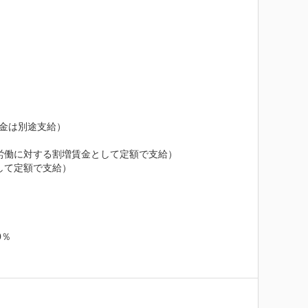
金は別途支給）

の労働に対する割増賃金として定額で支給）

して定額で支給）

％
