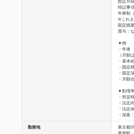
想定月収3
特記事項
年俸制（
※これま
固定残業
賞与：な
▼例

・年俸　3
（月額は
・基本給 
・固定残
・固定深
・月額合計
▼割増率
・所定時
・法定内
・法定休
・深夜：
勤務地
東京都渋
最寄駅：