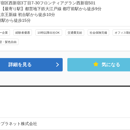
宿区西新宿3丁目7-30フロンティアグラン西新宿501
【最寄り駅】都営地下鉄大江戸線 都庁前駅から徒歩9分

京王新線 初台駅から徒歩10分

宿駅から徒歩15分
ー企業
経験者優遇
10時以降出社OK
交通費支給
社会保険完備
オフィス勤
型・髪色自由
詳細を見る
気になる
ープラネット株式会社