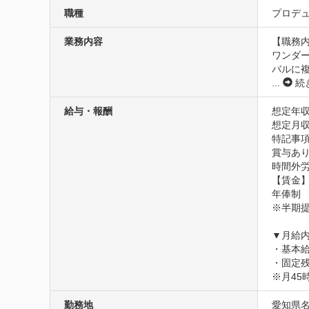
職種
プロデュ
業務内容
【職務内
ワンダ
バルに
...
続
給与・報酬
想定年収
想定月収4
特記事項
賞与あり
時間外労
【賃金】
年俸制　
※半期提
▼月給内
・基本給3
・固定残業
※月4
勤務地
愛知県名