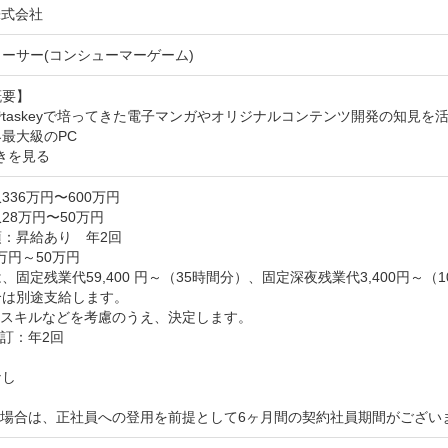
y株式会社
ーサー(コンシューマーゲーム)
要】

taskeyで培ってきた電子マンガやオリジナルコンテンツ開発の知見
最大級のPC
きを見る
336万円〜600万円
28万円〜50万円
：昇給あり　年2回

万円～50万円

、固定残業代59,400 円～（35時間分）、固定深夜残業代3,400円
は別途支給します。

スキルなどを考慮のうえ、決定します。

訂：年2回

し

の場合は、正社員への登用を前提として6ヶ月間の契約社員期間がござい