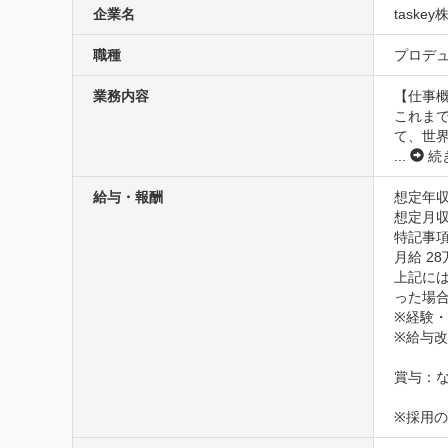
企業名
taske
職種
プロデュ
業務内容
【仕事概
これまで
て、世界
...
続
給与・報酬
想定年収
想定月収
特記事項
月給 28
上記には
った場合
※経験・
※給与改
賞与：な
※採用