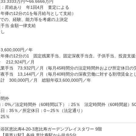
3.3333万円〜66.6666万円
：昇給あり　年1回4月　査定による

年俸の12分の1を毎月給与として支給）

での、経験、能力等を考慮の上決定

手当 金額一律支給

し

,600,000円／年

年俸の12分の1　固定残業手当、固定深夜手当含。子供手当、投資支援
　212,924円／月

業手当　73,932円／月（毎月45時間分の法定時間外および所定休日
夜手当　13,144円／月（毎月40時間分の深夜労働に対する割増賃金と
　300,000円／月　総額年収3,600,000円／年



間外

：0%／法定時間外（60時間以下）：25％　法定時間外（60時間超）50
日：35％／所定休日：0～25％（法定通り）

25％
谷区恵比寿4-20-3恵比寿ガーデンプレイスタワー 9階
【最寄り駅】各線 恵比寿駅から徒歩5分
