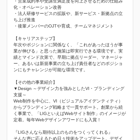
・営業成約率や受講生満足度を向上させるための仕組み
化・オペレーション改善

・法人研修サービスの拡販や、新サービス・新拠点の立
ち上げ推進

・後輩メンバーのOJTや育成、チームマネジメント

【キャリアステップ】

年次やポジションに関係なく、「これがあったほうが事
業が伸びる」と思った施策は即実行できる環境です。実
績とマインド次第で、早期に拠点リーダー、マネージャ
ー、あるいは新規事業の立ち上げ責任者などのポジショ
ンにもチャレンジが可能な環境です。

【その他の事業紹介】

▼Design ～デザイン力を強みとしたVI・ブランディング
支援～

Web制作を中心に、VI（ビジュアルアイデンティティ）
からブランディング戦略まで一貫サポート。創業から続
く事業で、「LIGといえばWebサイト制作」のイメージが
定着。毎年Webデザインアワードにも入賞！

『LIGさんなら期待以上のものをつくってくれる』

そんな声に応えるため日々技術をアップデート。デザイ