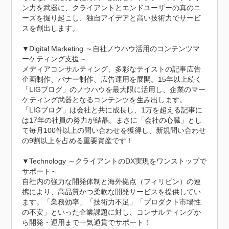
ン力を武器に、クライアントとエンドユーザーの真のニ
ーズを掘り起こし、独自アイデアと高い技術力でサービ
スを創出します。

▼Digital Marketing ～自社ノウハウ活用のコンテンツマ
ーケティング支援～

メディアコンサルティング、多彩なテイストの記事広告
企画制作、バナー制作、広告運用を展開。15年以上続く
「LIGブログ」のノウハウを最大限に活用し、企業のマー
ケティング武器となるコンテンツを生み出します。

「LIGブログ」は会社と共に成長し、1万を超える記事に
は17年の社員の努力が結晶。まさに「会社の心臓」とし
て毎月100件以上の問い合わせを獲得し、新規問い合わせ
の9割以上を占める重要資産です！

▼Technology ～クライアントのDX実現をワンストップで
サポート～

自社内の強力な開発体制と海外拠点（フィリピン）の連
携により、高品質かつ柔軟な開発サービスを提供してい
ます。「業務効率」「技術力不足」「プロダクト市場性
の不安」といった企業課題に対し、コンサルティングか
ら開発・運用まで一気通貫でサポート！
