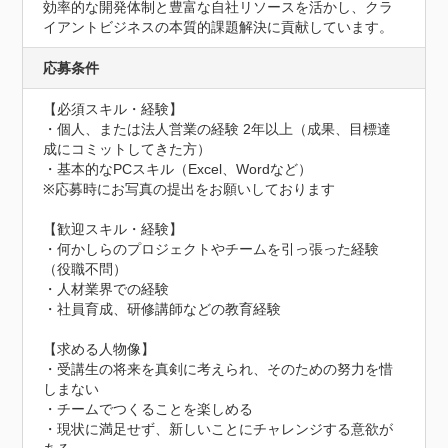
効率的な開発体制と豊富な自社リソースを活かし、クラ
イアントビジネスの本質的課題解決に貢献しています。
応募条件
【必須スキル・経験】

・個人、または法人営業の経験 2年以上（成果、目標達
成にコミットしてきた方）

・基本的なPCスキル（Excel、Wordなど）

※応募時にお写真の提出をお願いしております

【歓迎スキル・経験】

・何かしらのプロジェクトやチームを引っ張った経験
（役職不問）

・人材業界での経験

・社員育成、研修講師などの教育経験

【求める人物像】

・受講生の将来を真剣に考えられ、そのための努力を惜
しまない

・チームでつくることを楽しめる

・現状に満足せず、新しいことにチャレンジする意欲が