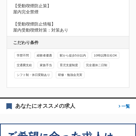
【受動喫煙防止策】

屋内完全禁煙
【受動喫煙防止情報】
屋内受動喫煙対策：対策あり
こだわり条件
学歴不問
経験者優遇
駅から徒歩5分以内
10時以降出社OK
交通費支給
家族手当
育児支援制度
完全週休二日制
シフト制・休日変動あり
研修・勉強会充実
あなたにオススメの求人
一覧