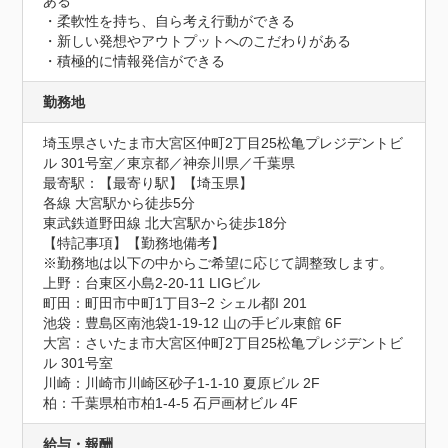
ある

・柔軟性を持ち、自ら考え行動ができる

・新しい発想やアウトプットへのこだわりがある

・積極的に情報発信ができる
勤務地
埼玉県さいたま市大宮区仲町2丁目25松亀プレジデントビ
ル 301号室／東京都／神奈川県／千葉県
最寄駅：【最寄り駅】【埼玉県】

各線 大宮駅から徒歩5分

東武鉄道野田線 北大宮駅から徒歩18分

【特記事項】【勤務地備考】

※勤務地は以下の中からご希望に応じて調整致します。

上野：台東区小島2-20-11 LIGビル

町田：町田市中町1丁目3−2 シェル都I 201

池袋：豊島区南池袋1-19-12 山の手ビル東館 6F

大宮：さいたま市大宮区仲町2丁目25松亀プレジデントビ
ル 301号室

川崎：川崎市川崎区砂子1-1-10 夏原ビル 2F

柏：千葉県柏市柏1-4-5 石戸画材ビル 4F
給与・報酬