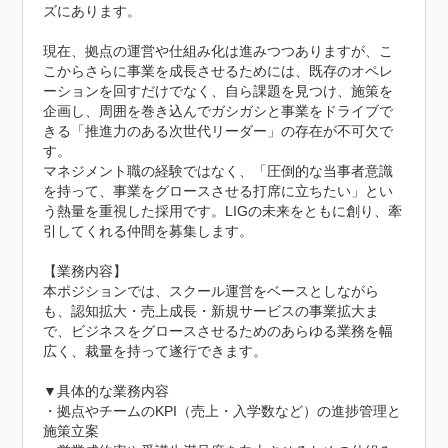
ズにあります。

現在、拠点の運営や仕組み化は進みつつありますが、こ
こからさらに事業を成長させるためには、既存のオペレ
ーションを回すだけでなく、自ら課題を見つけ、施策を
企画し、周囲を巻き込んでガシガシと事業をドライブで
きる「推進力のある次世代リーダー」の存在が不可欠で
す。

マネジメント職の経験ではなく、「圧倒的な当事者意識
を持って、事業をグロースさせる打席に立ちたい」とい
う熱量を重視した採用です。LIGの未来をともに創り、牽
引してくれる仲間を募集します。

【業務内容】

本ポジションでは、スクール運営をベースとしながら
も、認知拡大・売上成長・新規サービスの事業拡大ま
で、ビジネスをグロースさせるためのあらゆる業務を幅
広く、裁量を持って遂行できます。

▼具体的な業務内容

・拠点やチームのKPI（売上・入学数など）の進捗管理と
施策立案
