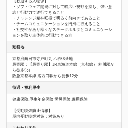
【歓迎する人物像】

・ソフトウェア開発に対して幅広い視野を持ち、強い意
志と行動力で遂行できること

・チャレンジ精神旺盛で明るく前向きであること

・チームコミュニケーションを円滑に行えること

・社交性があり様々なステークホルダとコミュニケーシ
ョンを取り主体的に行動できる方
勤務地
京都府向日市寺戸町九ノ坪53番地
最寄駅：【最寄り駅】JR東海道本線（京都線） 桂川駅か
ら徒歩5分

阪急京都本線 洛西口駅から徒歩12分
待遇・福利厚生
健康保険,厚生年金保険,労災保険,雇用保険
【受動喫煙防止情報】
屋内受動喫煙対策：対策あり