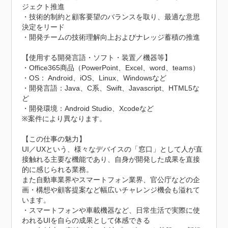
ジェクト推進

・技術的制約と顧客要望のバランスを取り、最適な意思
決定をリード

・開発チームの技術理解向上およびナレッジ蓄積の推進

【使用する開発言語・ソフト・装置／機器等】

・Office365商品（PowerPoint、Excel、word、teams）

・OS： Android、iOS、Linux、Windowsなど

・開発言語：Java、C系、Swift、Javascript、HTML5な
ど

・開発環境：Android Studio、Xcodeなど

※案件により異なります。

【この仕事の魅力】

UI／UXという、様々なデバイスの「窓口」として人が直
接触れる主要な機能であり、自身が開発した成果を直接
的に感じられる業務。

また自動車業界やスマートフォン業界、官公庁などの企
画・構想や顧客提案など幅広いチャレンジ機会も溢れて
います。

・スマートフォンや車載機器など、日常生活で実際に使
われるUIを自らの成果として体感できる
