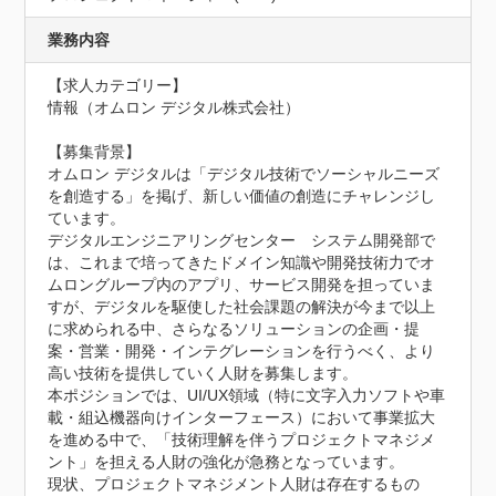
業務内容
【求人カテゴリー】

情報（オムロン デジタル株式会社）

【募集背景】

オムロン デジタルは「デジタル技術でソーシャルニーズ
を創造する」を掲げ、新しい価値の創造にチャレンジし
ています。

デジタルエンジニアリングセンター　システム開発部で
は、これまで培ってきたドメイン知識や開発技術力でオ
ムロングループ内のアプリ、サービス開発を担っていま
すが、デジタルを駆使した社会課題の解決が今まで以上
に求められる中、さらなるソリューションの企画・提
案・営業・開発・インテグレーションを行うべく、より
高い技術を提供していく人財を募集します。

本ポジションでは、UI/UX領域（特に文字入力ソフトや車
載・組込機器向けインターフェース）において事業拡大
を進める中で、「技術理解を伴うプロジェクトマネジメ
ント」を担える人財の強化が急務となっています。

現状、プロジェクトマネジメント人財は存在するもの