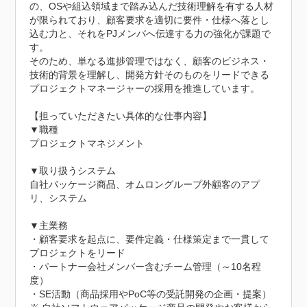
の、OSや組込領域まで踏み込んだ技術理解を有する人材
が限られており、顧客要求を適切に要件・仕様へ落とし
込む力と、それをPJメンバへ伝達する力の強化が課題で
す。

そのため、単なる進捗管理ではなく、顧客のビジネス・
技術的背景を理解し、開発方針そのものをリードできる
プロジェクトマネージャーの採用を推進しています。

【担っていただきたい具体的な仕事内容】

▼職種

プロジェクトマネジメント

▼取り扱うシステム

自社パッケージ商品、オムロングループ外顧客のアプ
リ、システム

▼主業務

・顧客要求を起点に、要件定義・仕様策定まで一貫して
プロジェクトをリード

・パートナー会社メンバー含むチーム管理（～10名程
度）

・SE活動（商品採用やPoC等の受託開発の企画・提案）
