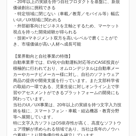
・20年以上の実績を持つ自社プロダクトを基盤に、新規
価値創出に挑戦できる

・特定領域に閉じない（車載／教育／モバイル等）幅広
いUI／UX領域に関われる

・外部顧客向けビジネスを主軸とするため、マーケット
視点を持った開発経験が得られる

・技術×マネジメント双方を高いレベルで磨くことがで
き、市場価値が高い人材へ成長可能

【業界動向と自社事業の特徴】

自動車業界では、EV化や自動運転対応等のCASE投資が
積極的に行われており、オムロンデジタルは自動車メー
カーやカーナビメーカー様に対し、自社のソフトウェア
商品の提供や開発支援を行っています。また文部科学省
の取組の一環である、児童生徒に対しオンライン上で学
習やアセスメントができるプラットフォームの開発にも
関わっています。

当社のUI／UX事業は、20年以上の実績を持つ文字入力技
術を核に、スマートフォン・車載・組込機器・教育分野
等へ展開しています。

特に文字入力ソフトはOS依存性が高く、高度なソフトウ
ェア理解が求められる領域であり、当社は長年のノウハ
ウ蓄積により競争優位性を確立しています。
