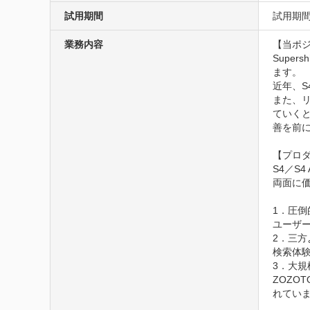
試用期間
試用期間
業務内容
【当ポジ
Supe
ます。

近年、S
また、
ていく
善を前
【プロダ
S4／S
両面に価
1．圧倒
ユーザ
2．三方
検索体
3．大規
ZOZO
れていま