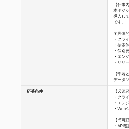
【仕事内
本ポジ
導入し
です。

▼具体的
・クラ
・検索体
・個別
・エンジ
・リリー
【部署と
データソ
応募条件
【必須経
・クライ
・エンジ
・Web
【尚可経
・API