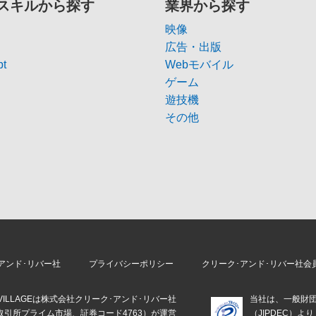
スキルから探す
業界から探す
映像
広告・出版
pt
Webモバイル
ゲーム
遊技機
その他
アンド･リバー社
プライバシーポリシー
クリーク･アンド･リバー社会
E VILLAGEは株式会社クリーク･アンド･リバー社
当社は、一般財
取引所プライム市場、証券コード4763）が運営
（JIPDEC）