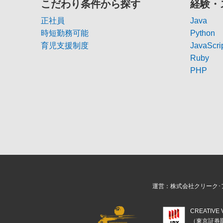
こだわり条件から探す
経験・
正社員
Java
時短勤務可能
Python
育児支援制度
JavaScri
Ruby
PHP
運営：株式会社クリーク･
CREATIV
（東京証券