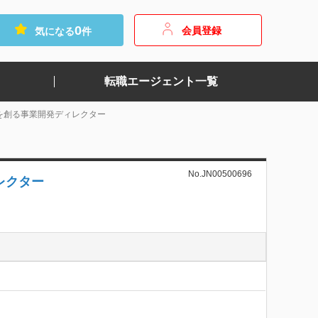
0
会員登録
気になる
件
転職エージェント一覧
を創る事業開発ディレクター
No.JN00500696
レクター