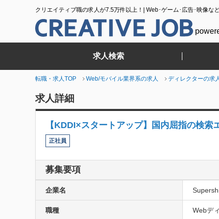
クリエイティブ職の求人が7.5万件以上！| Web･ゲーム･広告･映像な
power
求人検索
転職・求人TOP
Web/モバイル業界系の求人
ディレクターの求
求人詳細
【KDDI×スタートアップ】国内屈指の検
正社員
募集要項
企業名
Super
職種
Webデ