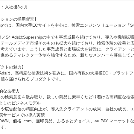
：入社後3ヶ月
ションの採用背景】

rshipでは、国内大手ECサイトを中心に、検索エンジンソリューション「S
4／S4 AdsはSupershipの中でも事業成長を続けており、導入や機能
リテールメディア市場そのものも拡大を続けており、検索体験の改善と
と考えています。こうした事業成長と市場拡大を背景に、クライアント
に進めるディレクター体制を強化するため、新たなメンバーを募集してい
クトの魅力】

4 Adsは、高精度な検索技術を強みに、国内有数の大規模EC・プラッ
値を届けられるプロダクトです。

的な技術力

ーの検索意図を汲み取り、欲しい商品に素早くたどり着ける高精度な検索
よしのビジネスモデル

験や広告配信の精度向上が、導入先クライアントの成果、自社の成長、エ
模サービスでの導入実績

TOWN、価格 .com、無印良品、ふるさとチョイス、au PAY マーケ
す。
