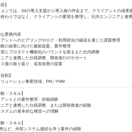
容】

ションでは、S4の導入支援から導入後の伴走まで、クライアントの成果
て終わりではなく、クライアントの要望を整理し、社内エンジニアと連
な業務内容

イアントへのヒアリングやログ・利用状況の確認を通じた課題整理

験の改善に向けた施策提案、要件整理

要望とプロダクト機能化のバランスを踏まえた社内調整

ニアと連携した仕様調整、開発進行のサポート

ス後の振り返り、追加改善の提案

役割】

リューション事業領域、PM／PdM
験・スキル】

アントとの要件整理・折衝経験

ニアと連携した仕様調整、または開発推進の経験

システムの基本的な構造への理解

験・スキル】

連携など、外部システム接続を伴う案件の経験
