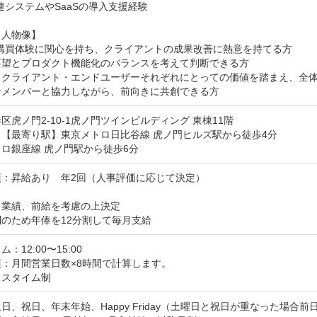
連システムやSaaSの導入支援経験

人物像】

購買体験に関心を持ち、クライアントの成果改善に熱意を持てる方

要望とプロダクト機能化のバランスを考えて判断できる方

・クライアント・エンドユーザーそれぞれにとっての価値を踏まえ、全体
なメンバーと協力しながら、前向きに共創できる方
区虎ノ門2-10-1虎ノ門ツインビルディング 東棟11階
【最寄り駅】東京メトロ日比谷線 虎ノ門ヒルズ駅から徒歩4分

ロ銀座線 虎ノ門駅から徒歩6分
：昇給あり　年2回（人事評価に応じて決定）

業績、前給を考慮の上決定

のため年俸を12分割して毎月支給
：12:00〜15:00
：月間営業日数×8時間で計算します。

クスタイム制
日、祝日、年末年始、Happy Friday（土曜日と祝日が重なった場合前日