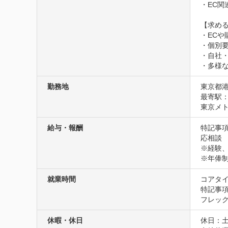
・EC関
【求める
・ECや
・個別
・自社
・多様
勤務地
東京都港
最寄駅：
東京メト
給与・報酬
特記事項
応相談 

※経験、
※年俸制
就業時間
コアタイム
特記事項
フレッ
休暇・休日
休日：土