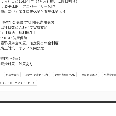
：入社日に15日付与（4月入社時、以降日割り）

：慶弔休暇、アニバーサリー休暇

法律に基づく産前産後休業と育児休業あり
,厚生年金保険,労災保険,雇用保険
：出社日数に合わせて実費支給
：【待遇・福利厚生】

：KDDI健康保険

慶弔見舞金制度、確定拠出年金制度

煙防止対策：オフィス内禁煙
喫煙防止情報】
動喫煙対策：対策あり
経験者優遇
駅から徒歩5分以内
10時以降出社OK
土日祝日休み
交通費支
スタイム制（コアタイムあり）