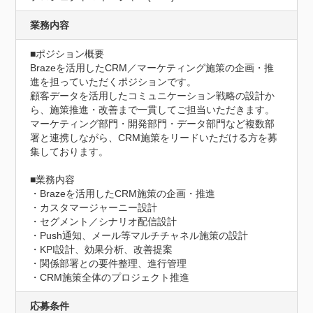
業務内容
■ポジション概要

Brazeを活用したCRM／マーケティング施策の企画・推
進を担っていただくポジションです。

顧客データを活用したコミュニケーション戦略の設計か
ら、施策推進・改善まで一貫してご担当いただきます。

マーケティング部門・開発部門・データ部門など複数部
署と連携しながら、CRM施策をリードいただける方を募
集しております。

■業務内容

・Brazeを活用したCRM施策の企画・推進

・カスタマージャーニー設計

・セグメント／シナリオ配信設計

・Push通知、メール等マルチチャネル施策の設計

・KPI設計、効果分析、改善提案

・関係部署との要件整理、進行管理

・CRM施策全体のプロジェクト推進
応募条件