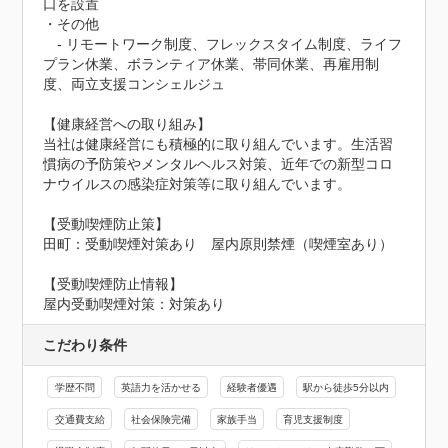
口を設置

・その他

　- リモートワーク制度、フレックスタイム制度、ライフ
プラン休業、ボランティア休業、帯同休業、再雇用制
度、両立支援コンシェルジュ

【健康経営への取り組み】

当社は健康経営にも積極的に取り組んでいます。生活習
慣病の予防策やメンタルヘルス対策、近年での新型コロ
ナウイルスの感染症対策等に取り組んでいます。

【受動喫煙防止策】

田町：受動喫煙対策あり　屋内原則禁煙（喫煙室あり）
【受動喫煙防止情報】
屋内受動喫煙対策：対策あり
こだわり条件
学歴不問
英語力を活かせる
経験者優遇
駅から徒歩5分以内
交通費支給
社会保険完備
家族手当
育児支援制度