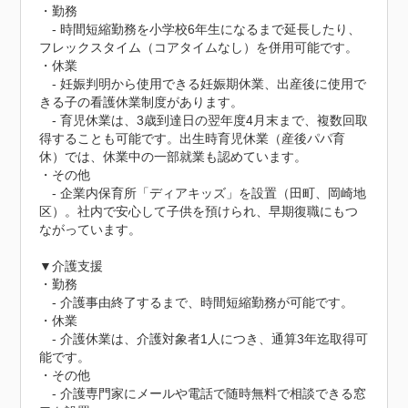
・勤務

　- 時間短縮勤務を小学校6年生になるまで延長したり、
フレックスタイム（コアタイムなし）を併用可能です。

・休業

　- 妊娠判明から使用できる妊娠期休業、出産後に使用で
きる子の看護休業制度があります。

　- 育児休業は、3歳到達日の翌年度4月末まで、複数回取
得することも可能です。出生時育児休業（産後パパ育
休）では、休業中の一部就業も認めています。

・その他

　- 企業内保育所「ディアキッズ」を設置（田町、岡崎地
区）。社内で安心して子供を預けられ、早期復職にもつ
ながっています。

▼介護支援

・勤務

　- 介護事由終了するまで、時間短縮勤務が可能です。

・休業

　- 介護休業は、介護対象者1人につき、通算3年迄取得可
能です。

・その他

　- 介護専門家にメールや電話で随時無料で相談できる窓