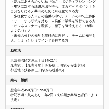
・逆境にあきらめない粘り強さ・ポジティブシンキング

・現状に対する課題意識を持ち、改善すべきポイントを
自分なりに考え共有のために可視化できる方

・多様化する人々との協働の中で、チームの中で主体的
にリードする領域を持ち、自発的に業務を遂行できる方

・ビジネスマナーを理解し、相手を気遣える方、物事に
よく気づく方

・未知の分野の知見を積極的に理解し、チームに知見を
還元しようというマインドを持てる方
勤務地
東京都港区芝浦三丁目1番21号
最寄駅：【最寄り駅】JR各線 田町駅から徒歩1分

都営地下鉄各線 三田駅から徒歩3分
給与・報酬
想定年収450万円〜950万円
特記事項：賞与あり　年2回（支給額は業績と評価により
決定）