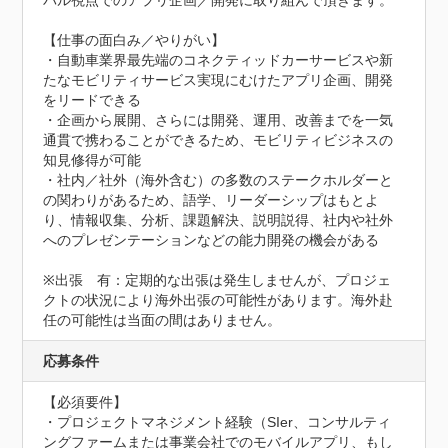
バル視点でのアプリ企画／開発に取り組んで頂きます。

【仕事の面白み／やりがい】

・自動車業界最先端のコネクティッドカーサービスや新
たなモビリティサービス実現にむけたアプリ企画、開発
をリードできる

・企画から展開、さらには開発、運用、改善までを一気
通貫で携わることができるため、モビリティビジネスの
知見修得が可能

・社内／社外（海外含む）の多数のステークホルダーと
の関わりがあるため、語学、リーダーシップはもとよ
り、情報収集、分析、課題解決、説明説得、社内や社外
へのプレゼンテーションなどの能力開発の機会がある

※出張　有：定期的な出張は発生しませんが、プロジェ
クトの状況により海外出張の可能性があります。海外赴
任の可能性は当面の間はありません。
応募条件
【必須要件】

・プロジェクトマネジメント経験（SIer、コンサルティ
ングファームまたは事業会社でのモバイルアプリ、もし