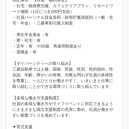
特記事項：【待遇・福利厚生】

・社宅・独身寮完備、カフェテリアプラン、リモートワ
ーク補助（1日につき200円支給）

・社員パーソナル賃金規則・財形貯蓄諸規則（一般・住
宅・年金）・三菱車割引購入制度

・厚生年金基金：有

・寮・社宅：有

・定年：有　※60歳、再雇用制度あり

・退職金：有

【ダイバーシティへの取り組み】

三菱自動車では人種、国籍、民族、性別、性的指向、性
自認、年齢、障がいの有無、宗教を問わず社員の多様性
を尊重し、一人ひとりが働きやすく、いきいきと仕事に
取り組むことができる環境づくりに取り組んでいます。

【多様な働き方支援制度】

社員の多様な働き方やライフイベントに対応できるよう
にさまざまな両立支援制度の充実に努め、社員が働きや
すい基盤づくりを進めています。

▼育児支援
