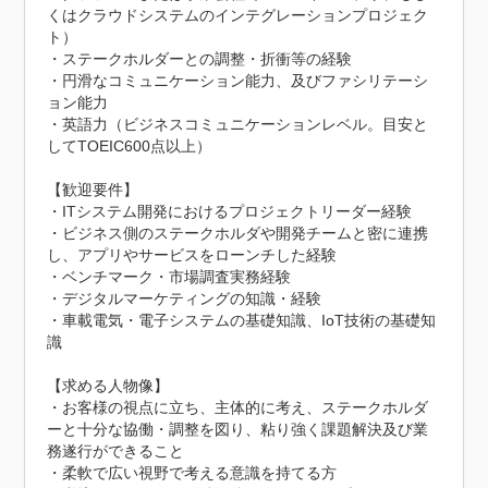
くはクラウドシステムのインテグレーションプロジェク
ト）

・ステークホルダーとの調整・折衝等の経験

・円滑なコミュニケーション能力、及びファシリテーシ
ョン能力

・英語力（ビジネスコミュニケーションレベル。目安と
してTOEIC600点以上）

【歓迎要件】

・ITシステム開発におけるプロジェクトリーダー経験

・ビジネス側のステークホルダや開発チームと密に連携
し、アプリやサービスをローンチした経験

・ベンチマーク・市場調査実務経験

・デジタルマーケティングの知識・経験

・車載電気・電子システムの基礎知識、IoT技術の基礎知
識

【求める人物像】

・お客様の視点に立ち、主体的に考え、ステークホルダ
ーと十分な協働・調整を図り、粘り強く課題解決及び業
務遂行ができること

・柔軟で広い視野で考える意識を持てる方
